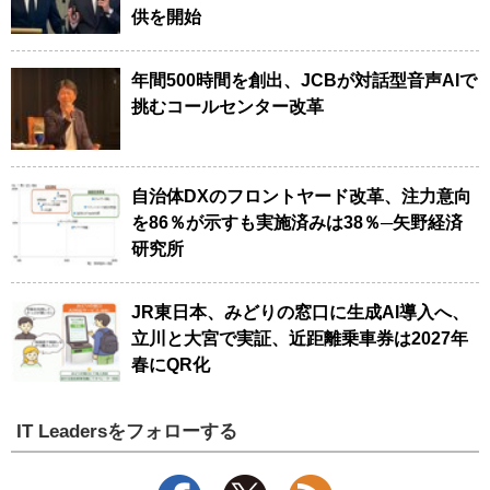
供を開始
年間500時間を創出、JCBが対話型音声AIで
挑むコールセンター改革
自治体DXのフロントヤード改革、注力意向
を86％が示すも実施済みは38％─矢野経済
研究所
JR東日本、みどりの窓口に生成AI導入へ、
立川と大宮で実証、近距離乗車券は2027年
春にQR化
IT Leadersをフォローする