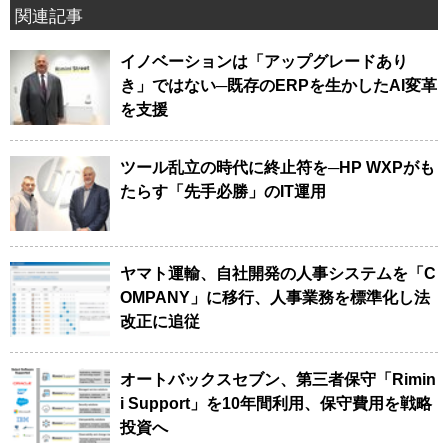
関連記事
イノベーションは「アップグレードあり
き」ではない─既存のERPを生かしたAI変革
を支援
ツール乱立の時代に終止符を─HP WXPがも
たらす「先手必勝」のIT運用
ヤマト運輸、自社開発の人事システムを「C
OMPANY」に移行、人事業務を標準化し法
改正に追従
オートバックスセブン、第三者保守「Rimin
i Support」を10年間利用、保守費用を戦略
投資へ