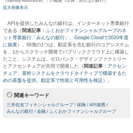
（Identity Assurance）」の概要（出典：みんなの銀行）
拡大画像表示
APIを提供したみんなの銀行は、インターネット専業銀行
である（
関連記事
：
ふくおかフィナンシャルグループのネ
ット専業銀行「みんなの銀行」、Google Cloudで2020年度
に操業
）。特徴の1つは、勘定系を含む銀行のコアシステム
を、1からスクラッチ開発でパブリッククラウド上に構築し
たこと。システムは、ゼロバンク・デザインファクトリー
とアクセンチュアが共同で開発した（
関連記事
：
アクセン
チュア、基幹システムをクラウドネイティブで構築するた
めの基盤を提供、勘定系で性能と可用性を検証
）。
関連キーワード
三井住友フィナンシャルグループ
/
保険
/
API連携
/
みんなの銀行
/
金融
/
ふくおかフィナンシャルグループ