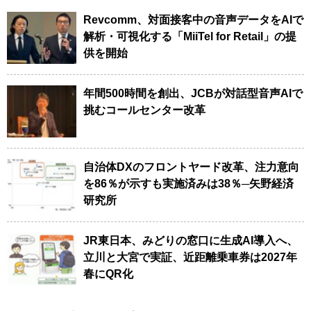
Revcomm、対面接客中の音声データをAIで
解析・可視化する「MiiTel for Retail」の提
供を開始
年間500時間を創出、JCBが対話型音声AIで
挑むコールセンター改革
自治体DXのフロントヤード改革、注力意向
を86％が示すも実施済みは38％─矢野経済
研究所
JR東日本、みどりの窓口に生成AI導入へ、
立川と大宮で実証、近距離乗車券は2027年
春にQR化