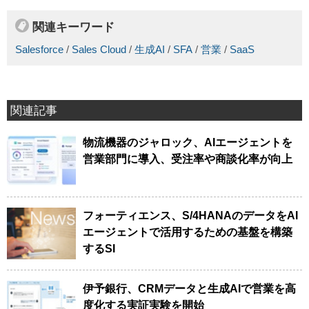
関連キーワード
Salesforce
/
Sales Cloud
/
生成AI
/
SFA
/
営業
/
SaaS
関連記事
物流機器のジャロック、AIエージェントを
営業部門に導入、受注率や商談化率が向上
フォーティエンス、S/4HANAのデータをAI
エージェントで活用するための基盤を構築
するSI
伊予銀行、CRMデータと生成AIで営業を高
度化する実証実験を開始