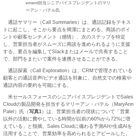
ement担当シニアバイスプレジデントのマリ
ーアン・パテル氏
通話サマリー（Call Summaries）は、通話記録をテキス
トに起こし、そこから要点を簡潔にまとめる。商談のポイ
ントや顧客センチメント（感情）、次のステップを特定
し、営業担当者がスムーズに商談を進められるように支援
する。要点を編集してSlackまたはメールで共有すること
で、部門をまたいで案件を連携させることができる。
通話探索（Call Exploration）は、CRMで管理されている
顧客との通話音声/ビデオ通話を対象に、自然文での検索や
通話内容の要約を可能にする。
米セールスフォースのシニアバイスプレジデントでSales
Cloudの製品開発を担当するマリーアン・パテル（MaryAnn
Patel）氏（
写真1
）は、営業担当者の現状について「営業
以外の活動に費やしている時間が以前の60%から72%に増
えている」と指摘。Sales Cloudに備わる予測AIや生成AIを
活用することで、営業効率を高められるとアピールした。