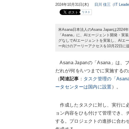
2024年10月31日(木)
日川 佳三（IT Lead
リスト
米Asana日本法人のAsana Japanは2
「Asana」に、AIエージェント開発・実装ツ
グなしでAIエージェントを実装し、AI
ー向けのアーリーアクセスを10月22日に
Asana Japanの「Asana
だれが/何を/いつまでに実施する
（
関連記事
：
タスク管理の「Asan
ータセンターは国内に設置
）。
作成したタスクに対し、実行に必
ョン内容をひも付けて管理でき、
する。プロジェクトの進捗に合わせ