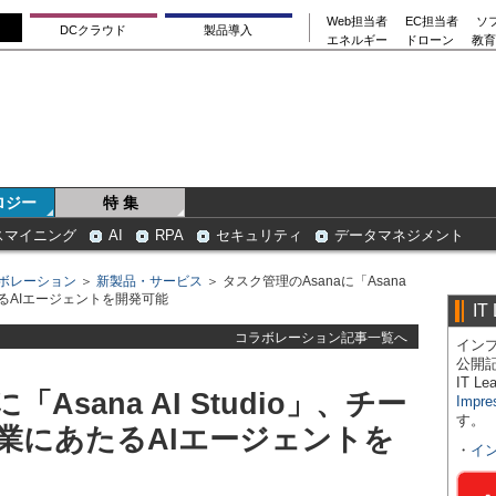
Web担当者
EC担当者
ソ
DCクラウド
製品導入
エネルギー
ドローン
教育
ロジー
特 集
スマイニング
AI
RPA
セキュリティ
データマネジメント
ボレーション
＞
新製品・サービス
＞ タスク管理のAsanaに「Asana
たるAIエージェントを開発可能
IT
コラボレーション記事一覧へ
インプ
公開
IT 
Asana AI Studio」、チー
Impre
す。
業にあたるAIエージェントを
・
イ