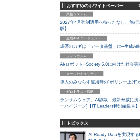
おすすめのホワイトペーパー
「製
業務システム
2027年4月強制適用へ待ったなし、施行迫
版】
生成AI/AIエージェント
成否のカギは「データ基盤」に─生成AI時代
フィジカルAI
AI/ロボット─Society 5.0に向けた社会実
メールセキュリティ
導入のみならず運用時の“ポリシー上げ”が肝心
ゼロトラスト戦略
ランサムウェア、AI詐欺…最新脅威に抗
ーハイジーン]【IT Leaders特別編集号】
トピックス
AI Ready Dataを実現す