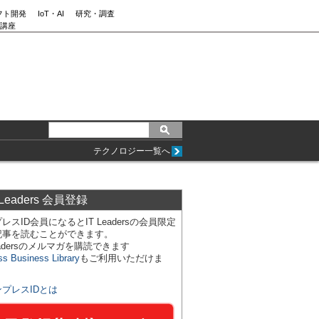
フト開発
IoT・AI
研究・調査
講座
テクノロジー一覧へ
 Leaders 会員登録
レスID会員になるとIT Leadersの会員限定
記事を読むことができます。
Leadersのメルマガを購読できます
ss Business Library
もご利用いただけま
ンプレスIDとは