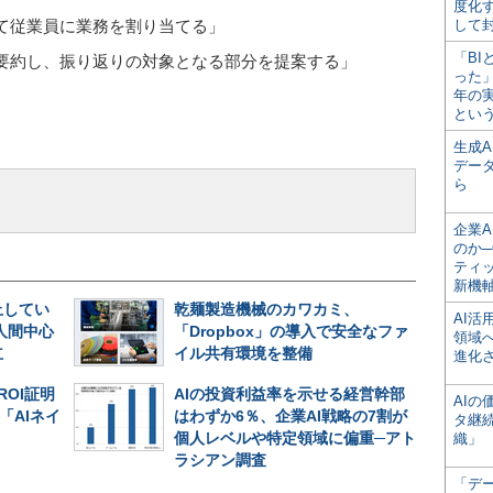
度化
て従業員に業務を割り当てる」
して
「BI
要約し、振り返りの対象となる部分を提案する」
った
年の
とい
生成
デー
ら
企業A
のか─
ティ
新機
止してい
乾麺製造機械のカワカミ、
AI
人間中心
「Dropbox」の導入で安全なファ
領域
立
イル共有環境を整備
進化
ROI証明
AIの投資利益率を示せる経営幹部
AI
「AIネイ
はわずか6％、企業AI戦略の7割が
タ継
個人レベルや特定領域に偏重─アト
織」
ラシアン調査
「デ