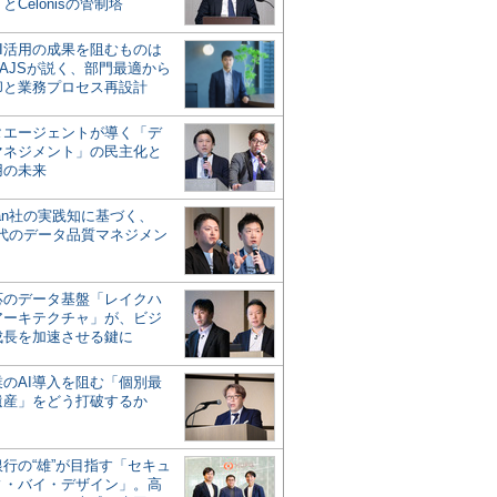
とCelonisの管制塔
AI活用の成果を阻むものは
AJSが説く、部門最適から
却と業務プロセス再設計
タエージェントが導く「デ
マネジメント」の民主化と
用の未来
san社の実践知に基づく、
時代のデータ品質マネジメン
対応のデータ基盤「レイクハ
アーキテクチャ」が、ビジ
成長を加速させる鍵に
業のAI導入を阻む「個別最
遺産」をどう打破するか
行の“雄”が目指す「セキュ
ィ・バイ・デザイン」。高