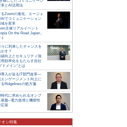
mを核にしたコミュニケーシ
革とAI活用法
るZoomの進化、エージェ
型AIでコミュニケーション
領域を変革
oom主催リアルイベント
opia On the Road Japan」
ート
年ぶりに到来したチャンスを
活かす？
価値向上とセキュリティ強
運用効率化をもたらす自社
“ドメイン”とは
I導入が迫るIT部門改革―
員エンゲージメント向上に
るRidgelinezの処方箋
AI時代に求められるオンプ
ス基盤─電力急増と機密性
対応策
チオシ特集