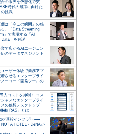
統合の限界を仮想化で突
ASE時代の飛躍に向けた
キの挑戦
の真価は「今この瞬間」の感
。「Data Streaming
form」で実現する「AI
y Data」を解説
企業で広がるAIエージェン
ためのデータマネジメント
？
たユーザー体験で業務アプ
定着させるエンタープライ
けノーコード開発ツールの
の導入コストを抑制！ コス
ンシャスなエンタープライ
ラスの仮想デスクトップ
allels RAS」とは
代の“基幹インフラ”へ──
NOT A HOTEL・DeNAが