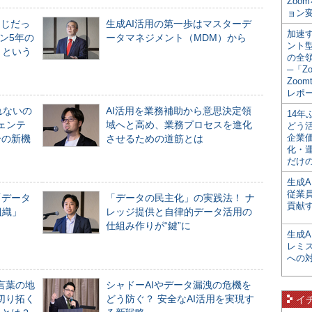
Zoo
ョン変
同じだっ
生成AI活用の第一歩はマスターデ
加速す
ン5年の
ータマネジメント（MDM）から
ント
」という
の全
─「Z
Zoomt
レポ
れないの
AI活用を業務補助から意思決定領
14
ジェンテ
域へと高め、業務プロセスを進化
どう
企業
合の新機
させるための道筋とは
化・
だけの
生成A
従業
「データ
「データの民主化」の実践法！ ナ
貢献す
組織」
レッジ提供と自律的データ活用の
仕組み作りが“鍵”に
生成
レミ
への
言葉の地
シャドーAIやデータ漏洩の危機を
切り拓く
どう防ぐ？ 安全なAI活用を実現す
イ