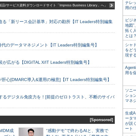
ナレ
品/サービス資料ダウンロードサイト「Impress Business Library」へ」
用の仕
ビジ
る「新リース会計基準」対応の勘所【IT Leaders特別編集
地図
拓く
とは
のデータマネジメント【IT Leaders特別編集号】
シャ
をどう
現す
装が広がる【DIGITAL X/IT Leaders特別編集号】
Age
用を
[DMARC導入&運用の極意]【IT Leaders特別編集号】
ソニ
ショ
するデジタル免疫力を！[前提のゼロトラスト、不断のサイバ
マネ
生成
ータ
[Sponsored]
が説く
ート
るMDM成
“感動デモ”で終わるAIと、実務で