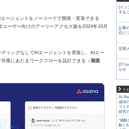
[イン
する
AIエージェントをノーコードで開発・実装できる
加し、既存ユーザー向けのアーリーアクセス版を2024年10月
記事
応に
定期
ィングなしでAIエージェントを実装し、AIエー
て作業にあたるワークフローを設計できる（
画面
[IT
らせ
ト
AI R
成功
プとJ
経営
“感動
動くA