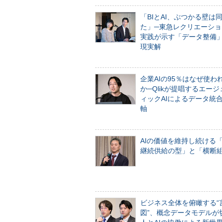
「BIとAI、ぶつかる壁は
た」─東急レクリエーショ
実践が示す「データ整備
現実解
企業AIの95％はなぜ使わ
か─Qlikが提唱するエー
ィックAIによるデータ統
軸
AIの価値を維持し続ける
継続供給の型」と「横断
ビジネス全体を俯瞰する“
図”、概念データモデルが