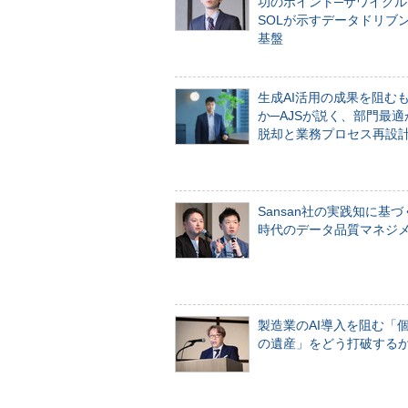
功のポイント─サワイグル
SOLが示すデータドリブ
基盤
生成AI活用の成果を阻む
か─AJSが説く、部門最適
脱却と業務プロセス再設
Sansan社の実践知に基づ
時代のデータ品質マネジ
製造業のAI導入を阻む「
の遺産」をどう打破する