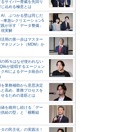
するサイバー脅威を先回り
封じ込める極意とは
とAI、ぶつかる壁は同じだ
」─東急レクリエーション5
実践が示す「データ整備」
う現実解
AI活用の第一歩はマスター
タマネジメント（MDM）か
Iの95％はなぜ使われない
Qlikが提唱するエージェン
ックAIによるデータ統合の
軸
活用を業務補助から意思決定
へと高め、業務プロセスを
させるための道筋とは
の価値を維持し続ける「デー
続供給の型」と「横断組
ータの民主化」の実践法！