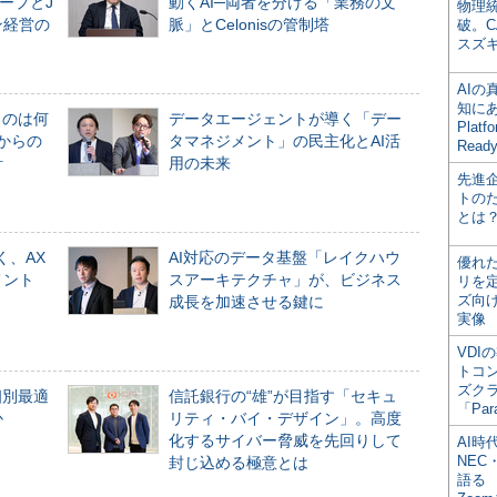
ープとJ
動くAI─両者を分ける「業務の文
物理
ン経営の
脈」とCelonisの管制塔
破。C
スズ
AI
知にある
ものは何
データエージェントが導く「デー
Plat
からの
タマネジメント」の民主化とAI活
Read
計
用の未来
先進
トの
とは
く、AX
AI対応のデータ基盤「レイクハウ
優れ
メント
スアーキテクチャ」が、ビジネス
リを
ズ向
成長を加速させる鍵に
実像
VDI
トコ
ズク
個別最適
信託銀行の“雄”が目指す「セキュ
「Par
か
リティ・バイ・デザイン」。高度
化するサイバー脅威を先回りして
AI時
NEC・
封じ込める極意とは
語る