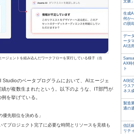
文脈」
生成
何か─
の脱
デー
ータ
AI活
AIエージェントを組み込んだワークフローを実行している様子（出
San
AX
ト
 AI Studioのベータプログラムにおいて、AIエージェ
AI
ウス
績が複数生まれたという。以下のような、IT部門が
ネス
の例を挙げている。
製造
適の
の優先順位を決める」
いてプロジェクト完了に必要な時間とリソースを見積も
信託銀
リテ