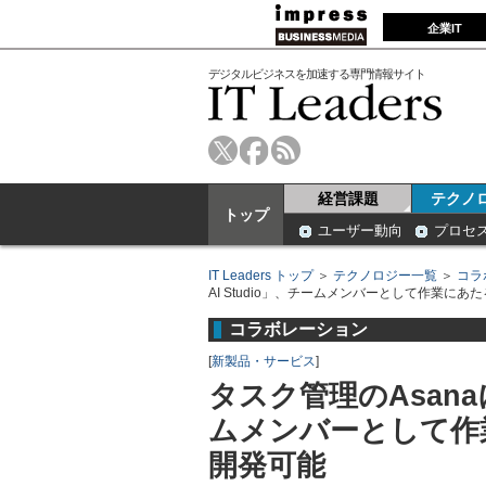
企業IT
デジタルビジネスを加速する専門情報サイト
経営課題
テクノ
トップ
ユーザー動向
プロセ
IT Leaders トップ
＞
テクノロジー一覧
＞
コラ
AI Studio」、チームメンバーとして作業にあ
コラボレーション
[
新製品・サービス
]
タスク管理のAsanaに「
ムメンバーとして作
開発可能