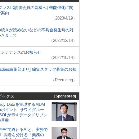
プレスID読者会員の皆様へ] 機能強化に関
ご案内
（2023/4/19）
の続きが読めないなどの不具合発生時の対
つきまして
（2022/12/14）
メンテナンスのお知らせ
（2022/10/14）
 Leaders編集部より] 編集スタッフ募集のお知
（Recruiting）
ピックス
[Sponsored]
eady Dataを実現するMDM
のポイント─サワイグルー
SOLが示すデータドリブン
の基盤
デモ”で終わるAIと、実務で
I─両者を分ける「業務の