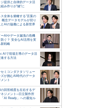
ッジ提供と自律的データ活
組み作りが“鍵”に
ネス全体を俯瞰する“言葉の
”、概念データモデルが切り
人とAIの協働による新世界
？
ドーAIやデータ漏洩の危機
防ぐ？ 安全なAI活用を実
る新戦略
ntic AIで現場主導のデータ活
促進する方法
ーセミコンダクタソリュー
ンズが挑むAI時代のデータ
ジメント
AIの回答精度を左右するデ
マネジメント─日立製作所
「AI Ready」への最短ル