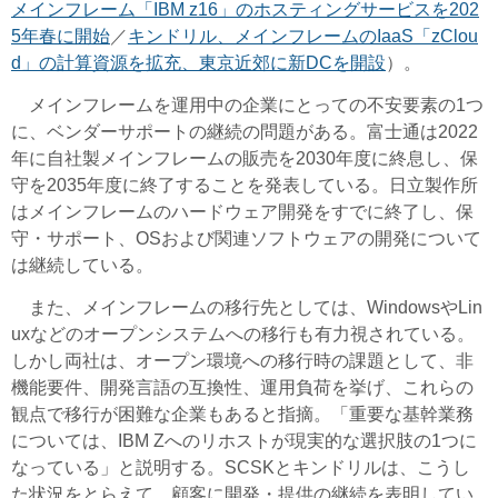
メインフレーム「IBM z16」のホスティングサービスを202
5年春に開始
／
キンドリル、メインフレームのIaaS「zClou
d」の計算資源を拡充、東京近郊に新DCを開設
）。
メインフレームを運用中の企業にとっての不安要素の1つ
に、ベンダーサポートの継続の問題がある。富士通は2022
年に自社製メインフレームの販売を2030年度に終息し、保
守を2035年度に終了することを発表している。日立製作所
はメインフレームのハードウェア開発をすでに終了し、保
守・サポート、OSおよび関連ソフトウェアの開発について
は継続している。
また、メインフレームの移行先としては、WindowsやLin
uxなどのオープンシステムへの移行も有力視されている。
しかし両社は、オープン環境への移行時の課題として、非
機能要件、開発言語の互換性、運用負荷を挙げ、これらの
観点で移行が困難な企業もあると指摘。「重要な基幹業務
については、IBM Zへのリホストが現実的な選択肢の1つに
なっている」と説明する。SCSKとキンドリルは、こうし
た状況をとらえて、顧客に開発・提供の継続を表明してい