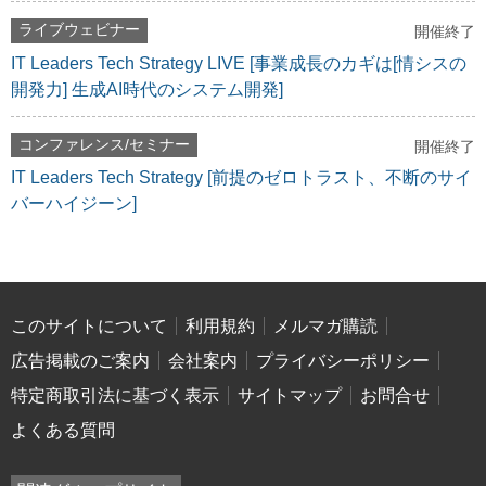
ライブウェビナー
開催終了
IT Leaders Tech Strategy LIVE [事業成長のカギは[情シスの
開発力] 生成AI時代のシステム開発]
コンファレンス/セミナー
開催終了
IT Leaders Tech Strategy [前提のゼロトラスト、不断のサイ
バーハイジーン]
このサイトについて
利用規約
メルマガ購読
広告掲載のご案内
会社案内
プライバシーポリシー
特定商取引法に基づく表示
サイトマップ
お問合せ
よくある質問