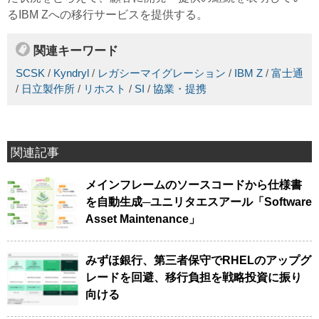
るIBM Zへの移行サービスを提供する。
関連キーワード
SCSK
/
Kyndryl
/
レガシーマイグレーション
/
IBM Z
/
富士通
/
日立製作所
/
リホスト
/
SI
/
協業・提携
関連記事
メインフレームのソースコードから仕様書
を自動生成─ユニリタエスアール「Software
Asset Maintenance」
みずほ銀行、第三者保守でRHELのアップグ
レードを回避、移行負担を戦略投資に振り
向ける