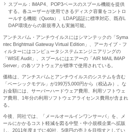
スプール：IMAP4、POP3ベースのスプール機能を提供
する。各ユーザーが使用できるディスク容量をコントロ
ールする機能（Quota）、LDAP認証に標準対応、既存L
DAP環境からの新規導入も実施可能。
アンチスパム・アンチウイルスにはシマンテックの「Syma
ntec Brightmail Gateway Virtual Edition」、アーカイブ・フ
ィルターにはコンピュータシステムエンジニアリングの
「WISE Audit」、スプールにはエアーの「AIR MAIL IMAP
Server」の各ソフトウェアが標準で使用されている。
価格は、アンチスパムとアンチウイルスのシステムを含む
「ベーシックモデル」が199万5,000円から（税込み）。な
お金額には、サーバーハードウェア費用、利用ソフトウェ
ア費用、1年分の利用ソフトウェアライセンス費用が含まれ
る。
今後、同社では、「メールオールインワンサーバ」を、メ
ールにかかるコスト軽減を図る中堅・中小規模企業へ拡販
し、2011年度までに40社、5億円の売上を目指すとしてい