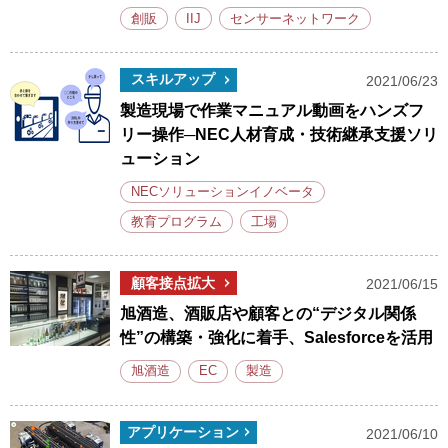
創販
IIJ
センサーネットワーク
スキルアップ
2021/06/23
製造現場で作業マニュアル動画をハンズフ
リー操作─NEC人材育成・技術継承支援ソリ
ューション
NECソリューションイノベータ
教育プログラム
工場
顧客接点拡大
2021/06/15
旭酒造、酒販店や顧客との“デジタル関係
性”の構築・強化に着手、Salesforceを活用
旭酒造
EC
製造
アプリケーション
2021/06/10