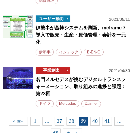
品質管理
ユーザー動向
2021/05/11
伊勢半が基幹システムを刷新、mcframe 7
導入で販売・生産・原価管理・会計を一元
化
伊勢半
インテック
B-EN-G
事業創出
2021/04/30
名門メルセデスが挑むデジタルトランスフ
ォーメーション、取り組みの進捗と課題：
第23回
ドイツ
Mercedes
Daimler
39
1
…
37
38
40
41
…
<
前へ