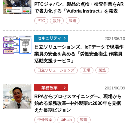
PTCジャパン、製品の点検・検査作業をAR
で省力化する「Vuforia Instruct」を発表
PTC
設計
製造
セキュリティ
2021/06/10
日立ソリューションズ、IoTデータで現場作
業員の安全を高める「労働安全衛生 作業員
活動支援サービス」
日立ソリューションズ
工場
製造
業務改革
2021/06/09
RPAからプロセスマイニングへ、現場から
始める業務改革─中外製薬の2030年を見据
えた長期ビジョン
中外製薬
UiPath
製造