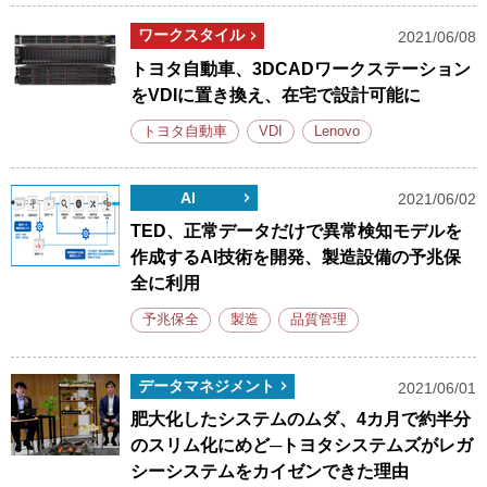
ワークスタイル
2021/06/08
トヨタ自動車、3DCADワークステーション
をVDIに置き換え、在宅で設計可能に
トヨタ自動車
VDI
Lenovo
AI
2021/06/02
TED、正常データだけで異常検知モデルを
作成するAI技術を開発、製造設備の予兆保
全に利用
予兆保全
製造
品質管理
データマネジメント
2021/06/01
肥大化したシステムのムダ、4カ月で約半分
のスリム化にめど─トヨタシステムズがレガ
シーシステムをカイゼンできた理由