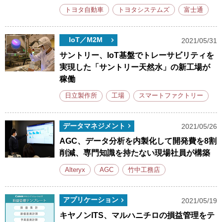
トヨタ自動車
トヨタシステムズ
富士通
IoT／M2M
2021/05/31
サントリー、IoT基盤でトレーサビリティを
実現した「サントリー天然水」の新工場が
稼働
日立製作所
工場
スマートファクトリー
データマネジメント
2021/05/26
AGC、データ分析を内製化して開発費を8割
削減、専門知識を持たない現場社員が構築
Alteryx
AGC
竹中工務店
アプリケーション
2021/05/19
キヤノンITS、マルハニチロの損益管理をテ