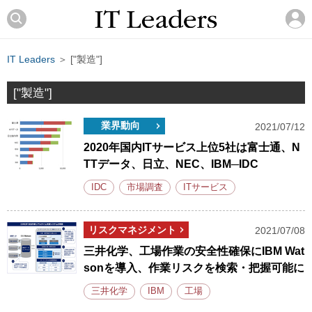
IT Leaders
＞ ["製造"]
["製造"]
業界動向
2021/07/12
2020年国内ITサービス上位5社は富士通、N
TTデータ、日立、NEC、IBM─IDC
IDC
市場調査
ITサービス
リスクマネジメント
2021/07/08
三井化学、工場作業の安全性確保にIBM Wat
sonを導入、作業リスクを検索・把握可能に
三井化学
IBM
工場