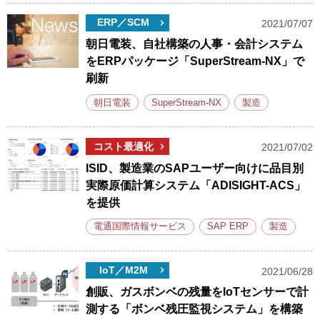
ERP／SCM
2021/07/07
朝日電装、自社構築の人事・会計システム
をERPパッケージ「SuperStream-NX」で
刷新
朝日電装
SuperStream-NX
製造
コスト最適化
2021/07/02
ISID、製造業のSAPユーザー向けに品目別
実際原価計算システム「ADISIGHT-ACS」
を提供
電通国際情報サービス
SAP ERP
製造
IoT／M2M
2021/06/28
創販、ガスボンベの残量をIoTセンサーで計
測する「ボンベ残圧監視システム」を構築