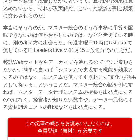
スターを整理・統合したからといって、直接的な効果は見
込めないから、それが現実解だ」といった議論が割と頻繁
に交わされるのだ。
本当にそうなのか。マスター統合のような事柄に予算を配
賦できないのは何かおかしいのでは、などと考えている時
に、別の考え方に出会った。毎週木曜日18時にUstreamで
流しているIT Leaders Live!の11月15日放送分でのことだ。
弊誌Webサイトからアーカイブを辿れるのでぜひご覧頂き
たいが、簡単に言えば「システムで実現する機能を効果と
するのではなく、システムを使って引き起こす”変化”を効果
として捉える」ということだ。マスター統合の話を例にす
れば、マスターデータ管理システムの構築を出発点にする
のではなく、経営者が知りたい数字や、データ一元化によ
る資材調達コストの削減などを出発点にする。
この記事の続きをお読みいただくには、
会員登録（無料）が必要です