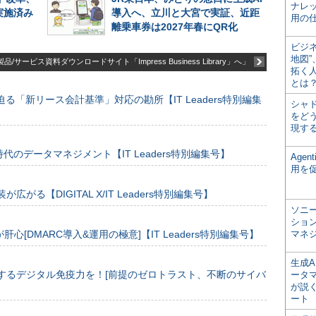
ナレ
実施済み
導入へ、立川と大宮で実証、近距
用の仕
離乗車券は2027年春にQR化
ビジ
地図
品/サービス資料ダウンロードサイト「Impress Business Library」へ」
拓く
とは
る「新リース会計基準」対応の勘所【IT Leaders特別編集
シャ
をどう
現す
のデータマネジメント【IT Leaders特別編集号】
Age
用を
装が広がる【DIGITAL X/IT Leaders特別編集号】
ソニ
ショ
[DMARC導入&運用の極意]【IT Leaders特別編集号】
マネ
生成
するデジタル免疫力を！[前提のゼロトラスト、不断のサイバ
ータ
が説く
ート