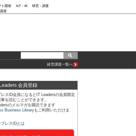
フト開発
IoT・AI
研究・調査
講座
経営課題一覧へ
 Leaders 会員登録
レスID会員になるとIT Leadersの会員限定
記事を読むことができます。
Leadersのメルマガを購読できます
ss Business Library
もご利用いただけま
ンプレスIDとは