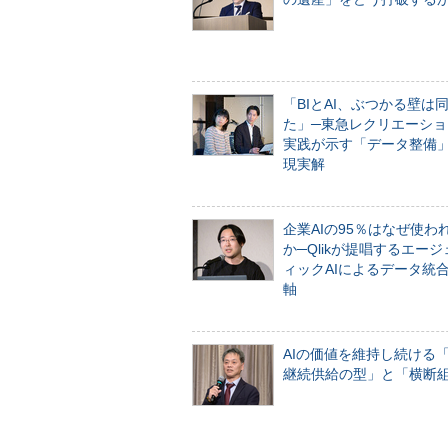
「BIとAI、ぶつかる壁は
た」─東急レクリエーショ
実践が示す「データ整備
現実解
企業AIの95％はなぜ使わ
か─Qlikが提唱するエー
ィックAIによるデータ統
軸
AIの価値を維持し続ける
継続供給の型」と「横断