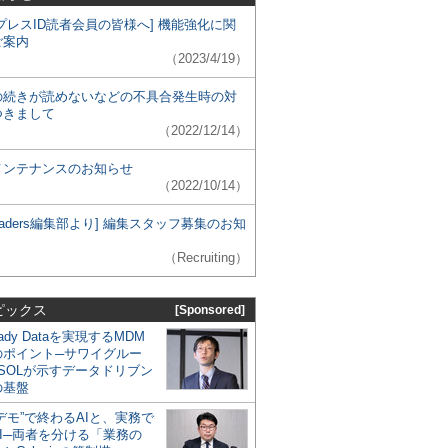
プレスID読者会員の皆様へ] 機能強化に関
ご案内
（2023/4/19）
の続きが読めないなどの不具合発生時の対
つきまして
（2022/12/14）
メンテナンスのお知らせ
（2022/10/14）
 Leaders編集部より] 編集スタッフ募集のお知
（Recruiting）
ピックス
[Sponsored]
eady Dataを実現するMDM
のポイント─サワイグルー
SOLが示すデータドリブン
の基盤
デモ”で終わるAIと、実務で
I─両者を分ける「業務の