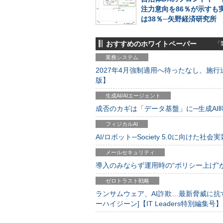
注力意向を86％が示すも
は38％─矢野経済研究所
おすすめのホワイトペーパー
「製
業務システム
2027年4月強制適用へ待ったなし、施行迫
版】
生成AI/AIエージェント
成否のカギは「データ基盤」に─生成AI時代
フィジカルAI
AI/ロボット─Society 5.0に向けた社会実
メールセキュリティ
導入のみならず運用時の“ポリシー上げ”が肝心
ゼロトラスト戦略
ランサムウェア、AI詐欺…最新脅威に抗
ーハイジーン]【IT Leaders特別編集号】