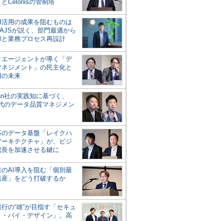
とCelonisの管制塔
AI活用の成果を阻むものは
AJSが説く、部門最適から
却と業務プロセス再設計
タエージェントが導く「デ
マネジメント」の民主化と
用の未来
san社の実践知に基づく、
時代のデータ品質マネジメン
対応のデータ基盤「レイクハ
アーキテクチャ」が、ビジ
成長を加速させる鍵に
業のAI導入を阻む「個別最
遺産」をどう打破するか
行の“雄”が目指す「セキュ
ィ・バイ・デザイン」。高