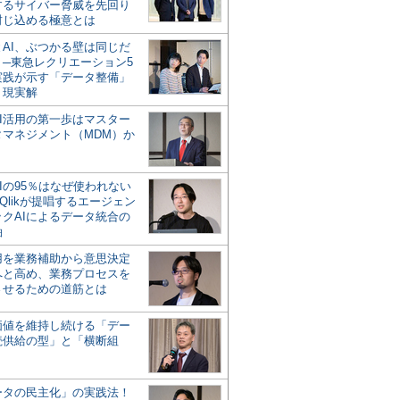
するサイバー脅威を先回り
封じ込める極意とは
とAI、ぶつかる壁は同じだ
」─東急レクリエーション5
実践が示す「データ整備」
う現実解
AI活用の第一歩はマスター
タマネジメント（MDM）か
Iの95％はなぜ使われない
Qlikが提唱するエージェン
ックAIによるデータ統合の
軸
活用を業務補助から意思決定
へと高め、業務プロセスを
させるための道筋とは
の価値を維持し続ける「デー
続供給の型」と「横断組
ータの民主化」の実践法！