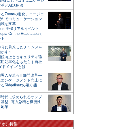
mを核にしたコミュニケーシ
革とAI活用法
るZoomの進化、エージェ
型AIでコミュニケーション
領域を変革
oom主催リアルイベント
opia On the Road Japan」
ート
年ぶりに到来したチャンスを
活かす？
価値向上とセキュリティ強
運用効率化をもたらす自社
“ドメイン”とは
I導入が迫るIT部門改革―
員エンゲージメント向上に
るRidgelinezの処方箋
AI時代に求められるオンプ
ス基盤─電力急増と機密性
対応策
チオシ特集