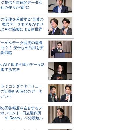
ッジ提供と自律的データ活
組み作りが“鍵”に
ネス全体を俯瞰する“言葉の
”、概念データモデルが切り
人とAIの協働による新世界
？
ドーAIやデータ漏洩の危機
防ぐ？ 安全なAI活用を実
る新戦略
ntic AIで現場主導のデータ活
促進する方法
ーセミコンダクタソリュー
ンズが挑むAI時代のデータ
ジメント
AIの回答精度を左右するデ
マネジメント─日立製作所
「AI Ready」への最短ル