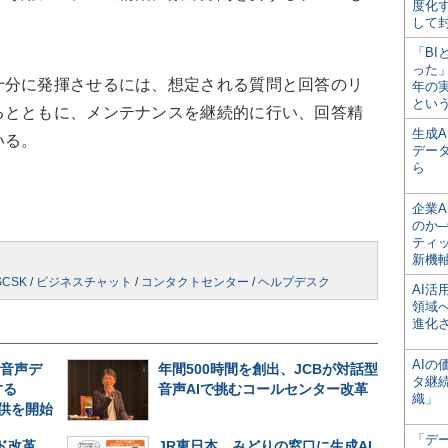
度化
して
「BI
った
分に発揮させるには、想定される質問と回答のリ
年の
とい
るとともに、メンテナンスを継続的に行い、回答精
生成
いる。
デー
ら
企業A
のか─
ティ
新機
SCSK
/
ビジネスチャット
/
コンタクトセンター
/
ヘルプデスク
AI
領域
進化
AI
の音声デ
年間500時間を創出、JCBが対話型
タ継
する
音声AIで挑むコールセンター改革
織」
」の提供を開始
「デ
ド改革、
JR東日本、みどりの窓口に生成AI