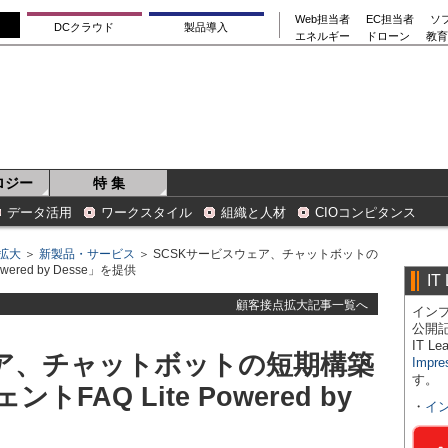
Web担当者
EC担当者
ソ
DCクラウド
製品導入
エネルギー
ドローン
教育
ロジー
特 集
データ活用
ワークスタイル
組織と人材
CIOコンピタンス
拡大
＞
新製品・サービス
＞ SCSKサービスウェア、チャットボットの
red by Desse」を提供
IT
顧客接点拡大記事一覧へ
インプ
公開
IT 
ェア、チャットボットの短期構築
Impre
す。
AQ Lite Powered by
・
イ