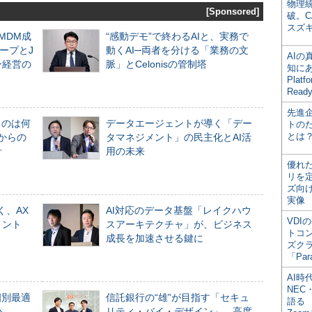
物理
[Sponsored]
破。C
スズ
るMDM成
“感動デモ”で終わるAIと、実務で
ープとJ
動くAI─両者を分ける「業務の文
AI
ン経営の
脈」とCelonisの管制塔
知にある
Plat
Read
先進
ものは何
データエージェントが導く「デー
トの
とは
からの
タマネジメント」の民主化とAI活
計
用の未来
優れ
リを
ズ向
実像
く、AX
AI対応のデータ基盤「レイクハウ
VDI
メント
スアーキテクチャ」が、ビジネス
トコ
成長を加速させる鍵に
ズク
「Par
AI時
NEC・
個別最適
信託銀行の“雄”が目指す「セキュ
語る
か
リティ・バイ・デザイン」。高度