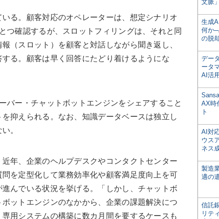
文脈」
いる。顧客対応のオペレーターは、想定シナリオ
生成
何か─
ひとつ確認するが、スロットフィリングは、それと同
の脱
情報（スロット）を顧客と対話しながら聞き返し、
答する。顧客は早く回答にたどり着けるようにな
デー
ータ
AI活
San
ーバー・チャットボットエンジンをシェアすること
AX
ト
トを抑えられる。なお、知識データベースは独立し
ない。
AI
ウス
ネス
近年、企業のヘルプデスクやコンタクトセンター
製造
質問を定型化して業務効率化や顧客満足度向上を可
適の
が進んでいる状況を挙げる。「しかし、チャットボ
トボットエンジンのなかから、企業の課題解決につ
信託銀
リテ
、専用システムの構築に数カ月間を要するケースも