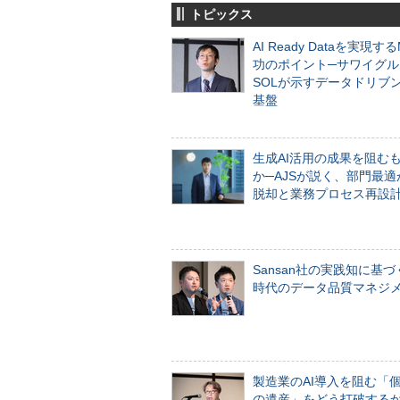
トピックス
AI Ready Dataを実現す
功のポイント─サワイグル
SOLが示すデータドリブ
基盤
生成AI活用の成果を阻む
か─AJSが説く、部門最適
脱却と業務プロセス再設
Sansan社の実践知に基づ
時代のデータ品質マネジ
製造業のAI導入を阻む「
の遺産」をどう打破する