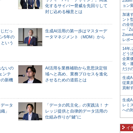
Zoo
化するサイバー脅威を先回りして
ョン変
封じ込める極意とは
加速す
ント
の全
─「Z
同じだっ
生成AI活用の第一歩はマスターデ
Zoomt
ン5年の
ータマネジメント（MDM）から
レポ
」という
14
どう
企業
化・
れないの
AI活用を業務補助から意思決定領
だけの
ジェンテ
域へと高め、業務プロセスを進化
生成A
合の新機
させるための道筋とは
従業
貢献す
生成
「データ
「データの民主化」の実践法！ ナ
レミ
への
組織」
レッジ提供と自律的データ活用の
仕組み作りが“鍵”に
イ