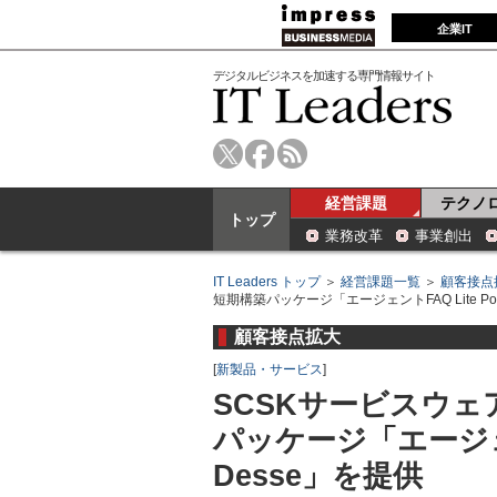
企業IT
デジタルビジネスを加速する専門情報サイト
経営課題
テクノ
トップ
業務改革
事業創出
IT Leaders トップ
＞
経営課題一覧
＞
顧客接点
短期構築パッケージ「エージェントFAQ Lite Powe
顧客接点拡大
[
新製品・サービス
]
SCSKサービスウ
パッケージ「エージェントF
Desse」を提供