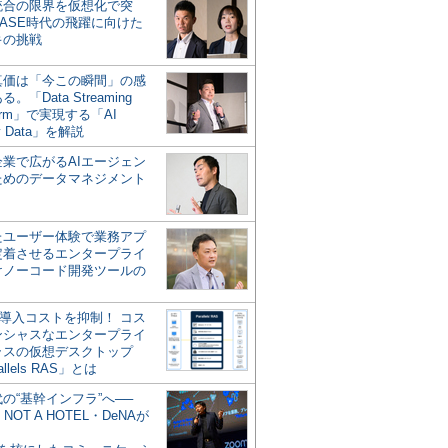
統合の限界を仮想化で突
ASE時代の飛躍に向けた
キの挑戦
の真価は「今この瞬間」の感
。「Data Streaming
form」で実現する「AI
y Data」を解説
企業で広がるAIエージェン
ためのデータマネジメント
？
たユーザー体験で業務アプ
定着させるエンタープライ
けノーコード開発ツールの
の導入コストを抑制！ コス
ンシャスなエンタープライ
ラスの仮想デスクトップ
allels RAS」とは
代の“基幹インフラ”へ──
NOT A HOTEL・DeNAが