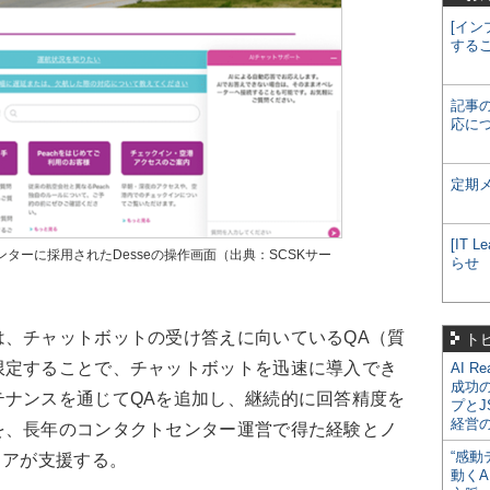
[イン
する
記事
応に
定期
[IT
コールセンターに採用されたDesseの操作画面（出典：SCSKサー
らせ
、チャットボットの受け答えに向いているQA（質
ト
限定することで、チャットボットを迅速に導入でき
AI R
成功
テナンスを通じてQAを追加し、継続的に回答精度を
プとJ
経営
を、長年のコンタクトセンター運営で得た経験とノ
“感動
ェアが支援する。
動くA