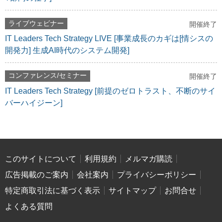
ライブウェビナー
開催終了
IT Leaders Tech Strategy LIVE [事業成長のカギは[情シスの
開発力] 生成AI時代のシステム開発]
コンファレンス/セミナー
開催終了
IT Leaders Tech Strategy [前提のゼロトラスト、不断のサイ
バーハイジーン]
このサイトについて
利用規約
メルマガ購読
広告掲載のご案内
会社案内
プライバシーポリシー
特定商取引法に基づく表示
サイトマップ
お問合せ
よくある質問