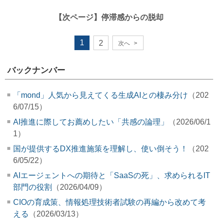
【次ページ】
停滞感からの脱却
1
2
次へ
>
バックナンバー
「mond」人気から見えてくる生成AIとの棲み分け
（202
6/07/15）
AI推進に際してお薦めしたい「共感の論理」
（2026/06/1
1）
国が提供するDX推進施策を理解し、使い倒そう！
（202
6/05/22）
AIエージェントへの期待と「SaaSの死」、求められるIT
部門の役割
（2026/04/09）
CIOの育成策、情報処理技術者試験の再編から改めて考
える
（2026/03/13）