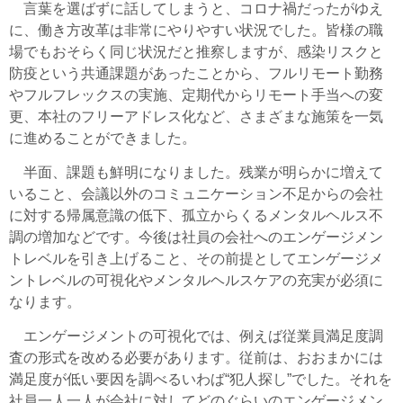
言葉を選ばずに話してしまうと、コロナ禍だったがゆえ
に、働き方改革は非常にやりやすい状況でした。皆様の職
場でもおそらく同じ状況だと推察しますが、感染リスクと
防疫という共通課題があったことから、フルリモート勤務
やフルフレックスの実施、定期代からリモート手当への変
更、本社のフリーアドレス化など、さまざまな施策を一気
に進めることができました。
半面、課題も鮮明になりました。残業が明らかに増えて
いること、会議以外のコミュニケーション不足からの会社
に対する帰属意識の低下、孤立からくるメンタルヘルス不
調の増加などです。今後は社員の会社へのエンゲージメン
トレベルを引き上げること、その前提としてエンゲージメ
ントレベルの可視化やメンタルヘルスケアの充実が必須に
なります。
エンゲージメントの可視化では、例えば従業員満足度調
査の形式を改める必要があります。従前は、おおまかには
満足度が低い要因を調べるいわば“犯人探し”でした。それを
社員一人一人が会社に対してどのぐらいのエンゲージメン