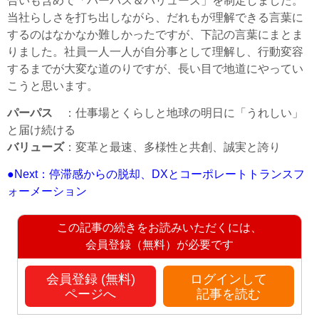
合いも含めて「パーパス＆バリューズ」を制定しました。
当社らしさを打ち出しながら、だれもが理解できる言葉に
するのはなかなか難しかったですが、下記の言葉にまとま
りました。社員一人一人が自分事として理解し、行動変容
するまでが大変な道のりですが、長い目で地道にやってい
こうと思います。
パーパス
：仕事場とくらしと地球の明日に「うれしい」
と届け続ける
バリューズ
：変革と最速、多様性と共創、誠実と誇り
●Next：停滞感からの脱却、DXとコーポレートトランスフ
ォーメーション
この記事の続きをお読みいただくには、
会員登録（無料）が必要です
会員登録 (無料)
ログインして
ページへ
記事を読む