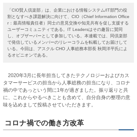
「CIO賢人倶楽部」は、企業における情報システム/IT部門の役
割となすべき課題解決に向けて、CIO（Chief Information Office
r：最高情報責任者）同士の意見交換や知見共有を促し支援する
ユーザーコミュニティである。IT Leadersはその趣旨に賛同
し、オブザーバーとして参加している。本連載では、同倶楽部
で発信しているメンバーのリレーコラムを転載してお届けして
いる。今回は、アスクル CHO 人事総務本部長 秋岡洋平氏によ
るオピニオンである。
2020年3月に長年担当してきたテクノロジーおよびカス
タマーサービスの担当から人事総務の担当になり、コロナ
禍の中であっという間に1年が過ぎました。振り返りと共
に、これからやるべきことも含めて、自分自身の整理の意
味を込めまして投稿させていただきます。
コロナ禍での働き方改革