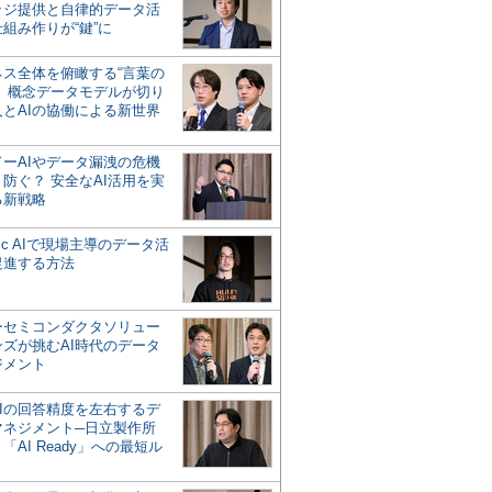
ッジ提供と自律的データ活
組み作りが“鍵”に
ネス全体を俯瞰する“言葉の
”、概念データモデルが切り
人とAIの協働による新世界
？
ドーAIやデータ漏洩の危機
防ぐ？ 安全なAI活用を実
る新戦略
ntic AIで現場主導のデータ活
促進する方法
ーセミコンダクタソリュー
ンズが挑むAI時代のデータ
ジメント
AIの回答精度を左右するデ
マネジメント─日立製作所
「AI Ready」への最短ル