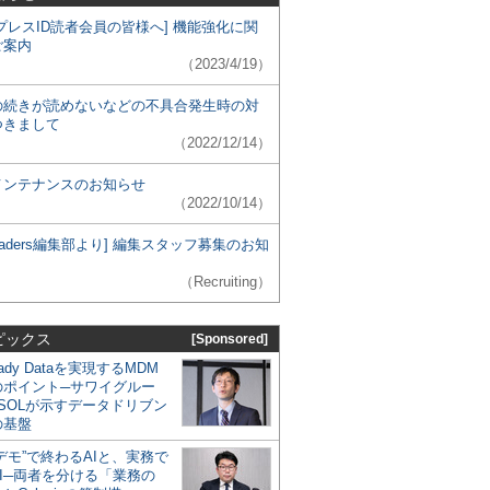
プレスID読者会員の皆様へ] 機能強化に関
ご案内
（2023/4/19）
の続きが読めないなどの不具合発生時の対
つきまして
（2022/12/14）
メンテナンスのお知らせ
（2022/10/14）
 Leaders編集部より] 編集スタッフ募集のお知
（Recruiting）
ピックス
[Sponsored]
eady Dataを実現するMDM
のポイント─サワイグルー
SOLが示すデータドリブン
の基盤
デモ”で終わるAIと、実務で
I─両者を分ける「業務の