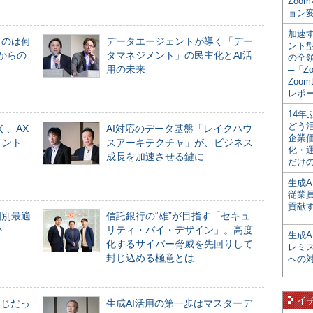
Zoo
ョン変
加速す
ものは何
データエージェントが導く「デー
ント
からの
タマネジメント」の民主化とAI活
の全
計
用の未来
─「Z
Zoomt
レポ
14
どう
く、AX
AI対応のデータ基盤「レイクハウ
企業
メント
スアーキテクチャ」が、ビジネス
化・
成長を加速させる鍵に
だけの
生成A
従業
貢献す
個別最適
信託銀行の“雄”が目指す「セキュ
か
リティ・バイ・デザイン」。高度
生成
化するサイバー脅威を先回りして
レミ
封じ込める極意とは
への
イ
同じだっ
生成AI活用の第一歩はマスターデ