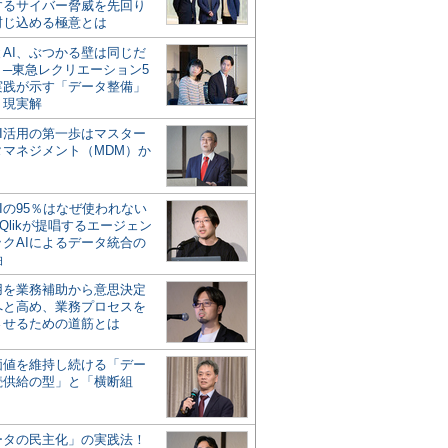
するサイバー脅威を先回り
封じ込める極意とは
とAI、ぶつかる壁は同じだ
」─東急レクリエーション5
実践が示す「データ整備」
う現実解
AI活用の第一歩はマスター
タマネジメント（MDM）か
Iの95％はなぜ使われない
Qlikが提唱するエージェン
ックAIによるデータ統合の
軸
活用を業務補助から意思決定
へと高め、業務プロセスを
させるための道筋とは
の価値を維持し続ける「デー
続供給の型」と「横断組
ータの民主化」の実践法！