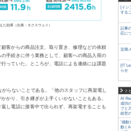
[イン
する
替えた効果（出典：ネクスウェイ）
記事
応に
顧客からの商品注文、取り置き、修理などの依頼
定期
らの手続きに伴う業務として、顧客への商品入荷の
で行っていた。ところが、電話による連絡には課題
[IT
らせ
ながらないことである。「他のスタッフに再架電し
ト
がかかり、引き継ぎが上手くいかないこともある。
AI R
成功
り返し電話に接客中で出られず、再架電することも
プとJ
経営
“感動
動くA