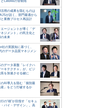
とCelonisの管制塔
AI活用の成果を阻むものは
AJSが説く、部門最適から
却と業務プロセス再設計
タエージェントが導く「デ
マネジメント」の民主化と
用の未来
san社の実践知に基づく、
時代のデータ品質マネジメン
対応のデータ基盤「レイクハ
アーキテクチャ」が、ビジ
成長を加速させる鍵に
業のAI導入を阻む「個別最
遺産」をどう打破するか
行の“雄”が目指す「セキュ
ィ・バイ・デザイン」。高