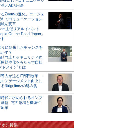
mを核にしたコミュニケーシ
革とAI活用法
るZoomの進化、エージェ
型AIでコミュニケーション
領域を変革
oom主催リアルイベント
opia On the Road Japan」
ート
年ぶりに到来したチャンスを
活かす？
価値向上とセキュリティ強
運用効率化をもたらす自社
“ドメイン”とは
I導入が迫るIT部門改革―
員エンゲージメント向上に
るRidgelinezの処方箋
AI時代に求められるオンプ
ス基盤─電力急増と機密性
対応策
チオシ特集