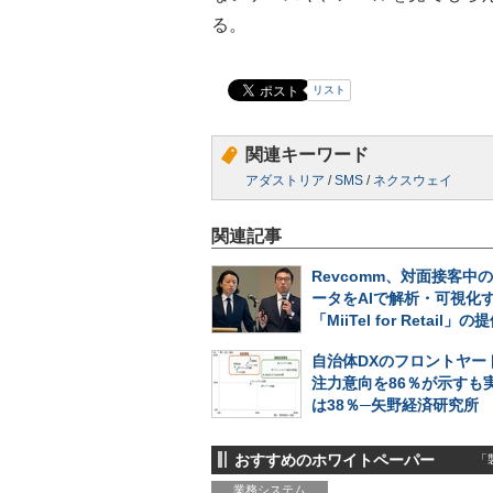
る。
リスト
関連キーワード
アダストリア
/
SMS
/
ネクスウェイ
関連記事
Revcomm、対面接客中
ータをAIで解析・可視化
「MiiTel for Retail
自治体DXのフロントヤー
注力意向を86％が示すも
は38％─矢野経済研究所
おすすめのホワイトペーパー
「製
業務システム