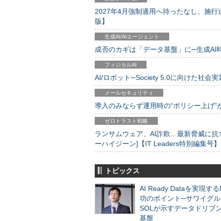
2027年4月強制適用へ待ったなし、施行迫
版】
生成AI/AIエージェント
成否のカギは「データ基盤」に─生成AI時代
フィジカルAI
AI/ロボット─Society 5.0に向けた社会実
メールセキュリティ
導入のみならず運用時の“ポリシー上げ”が肝心
ゼロトラスト戦略
ランサムウェア、AI詐欺…最新脅威に抗
ーハイジーン]【IT Leaders特別編集号】
トピックス
AI Ready Dataを実現す
功のポイント─サワイグル
SOLが示すデータドリブ
基盤