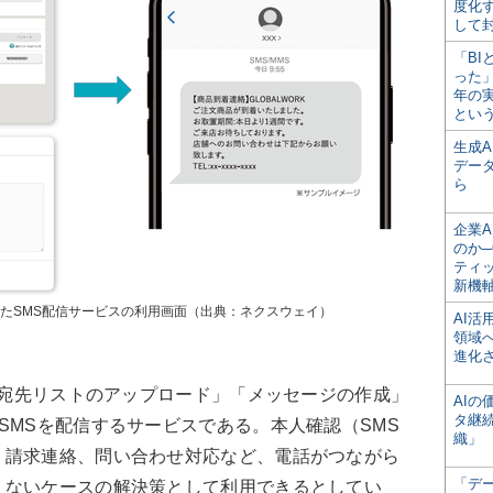
度化
して
「BI
った
年の
とい
生成
デー
ら
企業A
のか─
ティ
新機
したSMS配信サービスの利用画面（出典：ネクスウェイ）
AI
領域
進化
「宛先リストのアップロード」「メッセージの作成」
AI
タ継
SMSを配信するサービスである。本人確認（SMS
織」
、請求連絡、問い合わせ対応など、電話がつながら
「デ
えないケースの解決策として利用できるとしてい