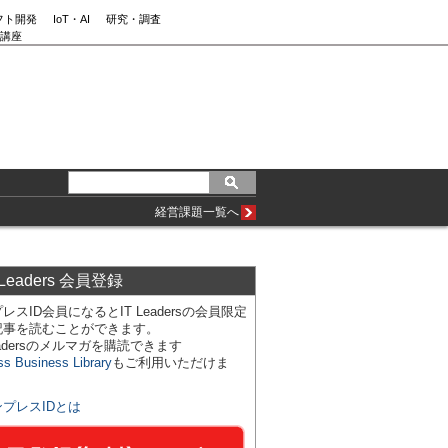
フト開発
IoT・AI
研究・調査
講座
経営課題一覧へ
 Leaders 会員登録
レスID会員になるとIT Leadersの会員限定
記事を読むことができます。
Leadersのメルマガを購読できます
ss Business Library
もご利用いただけま
ンプレスIDとは