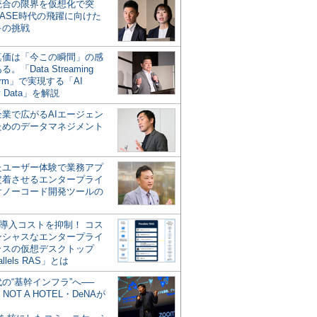
統合の限界を仮想化で突
ASE時代の飛躍に向けた
キの挑戦
の真価は「今この瞬間」の感
。「Data Streaming
form」で実現する「AI
y Data」を解説
企業で広がるAIエージェン
ためのデータマネジメント
？
たユーザー体験で業務アプ
定着させるエンタープライ
けノーコード開発ツールの
の導入コストを抑制！ コス
ンシャスなエンタープライ
ラスの仮想デスクトップ
allels RAS」とは
代の“基幹インフラ”へ──
NOT A HOTEL・DeNAが