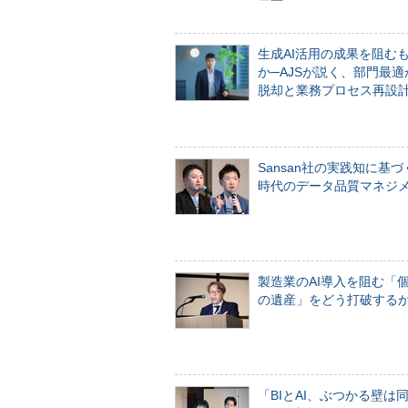
生成AI活用の成果を阻む
か─AJSが説く、部門最適
脱却と業務プロセス再設
Sansan社の実践知に基づ
時代のデータ品質マネジ
製造業のAI導入を阻む「
の遺産」をどう打破する
「BIとAI、ぶつかる壁は