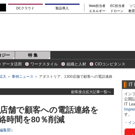
Web担当者
EC担当者
ソ
DCクラウド
製品導入
エネルギー
ドローン
教育
ロジー
特 集
データ活用
ワークスタイル
組織と人材
CIOコンピタンス
拡大
＞
事例ニュース
＞ アダストリア、1300店舗で顧客への電話連絡
IT
顧客接点拡大記事一覧へ
インプ
公開
IT 
0店舗で顧客への電話連絡を
Impre
す。
絡時間を80％削減
・
イ
rs編集部）