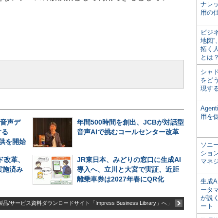
ナレ
用の仕
ビジ
地図
拓く
とは
シャ
をどう
現す
Age
用を
の音声デ
年間500時間を創出、JCBが対話型
する
音声AIで挑むコールセンター改革
」の提供を開始
ソニ
ショ
ド改革、
JR東日本、みどりの窓口に生成AI
マネ
実施済み
導入へ、立川と大宮で実証、近距
離乗車券は2027年春にQR化
生成
ータ
が説く
品/サービス資料ダウンロードサイト「Impress Business Library」へ」
ート