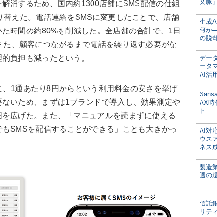
文脈」
消するため、国内約1300店舗にSMS配信の仕組
り替えた。電話連絡をSMSに変更したことで、店舗
生成
何か─
た時間の約80%を削減した。全店舗の合計で、1日
の脱
また、顧客につながるまで電話を繰り返す必要がな
理的負担も減ったという。
デー
ータ
AI活
つに、1通あたり8円からという利用料金の安さを挙げ
San
要ないため、まずは1ブランドで導入し、効果測定や
AX
ト
囲を広げた。また、「マニュアルを読まずに使える
もSMSを配信することができる」ことも大きかっ
AI
ウス
ネス
製造
適の
信託銀
リテ