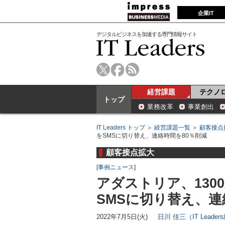
企業IT
デジタルビジネスを加速する専門情報サイト
経営課題
テクノ
トップ
業務改革
事業創出
IT Leaders トップ
＞
経営課題一覧
＞
顧客接点
をSMSに切り替え、連絡時間を80％削減
顧客接点拡大
[
事例ニュース
]
アダストリア、130
SMSに切り替え、連
2022年7月5日(火)
日川 佳三（IT Leade