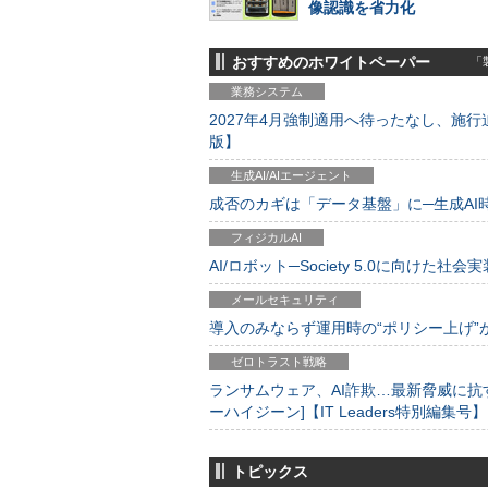
像認識を省力化
おすすめのホワイトペーパー
「製
業務システム
2027年4月強制適用へ待ったなし、施行迫
版】
生成AI/AIエージェント
成否のカギは「データ基盤」に─生成AI時代
フィジカルAI
AI/ロボット─Society 5.0に向けた社会実
メールセキュリティ
導入のみならず運用時の“ポリシー上げ”が肝心
ゼロトラスト戦略
ランサムウェア、AI詐欺…最新脅威に抗
ーハイジーン]【IT Leaders特別編集号】
トピックス