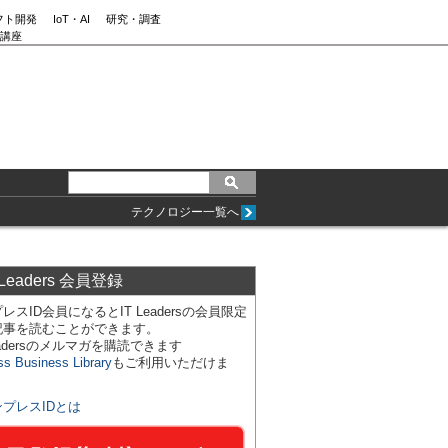
フト開発
IoT・AI
研究・調査
講座
テクノロジー一覧へ
 Leaders 会員登録
レスID会員になるとIT Leadersの会員限定
記事を読むことができます。
Leadersのメルマガを購読できます
ss Business Library
もご利用いただけま
ンプレスIDとは