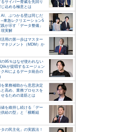
するサイバー脅威を先回り
封じ込める極意とは
とAI、ぶつかる壁は同じだ
」─東急レクリエーション5
実践が示す「データ整備」
う現実解
AI活用の第一歩はマスター
タマネジメント（MDM）か
Iの95％はなぜ使われない
Qlikが提唱するエージェン
ックAIによるデータ統合の
軸
活用を業務補助から意思決定
へと高め、業務プロセスを
させるための道筋とは
の価値を維持し続ける「デー
続供給の型」と「横断組
ータの民主化」の実践法！