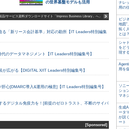
の世界基盤モデルも活用
ナレ
用の仕
品/サービス資料ダウンロードサイト「Impress Business Library」へ」
ビジ
地図
拓く
る「新リース会計基準」対応の勘所【IT Leaders特別編集
とは
シャ
をどう
現す
のデータマネジメント【IT Leaders特別編集号】
Age
用を
装が広がる【DIGITAL X/IT Leaders特別編集号】
ソニ
[DMARC導入&運用の極意]【IT Leaders特別編集号】
ショ
マネ
するデジタル免疫力を！[前提のゼロトラスト、不断のサイバ
生成
ータ
が説く
ート
[Sponsored]