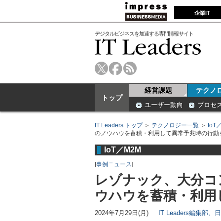
企業IT
デジタルビジネスを加速する専門情報サイト
経営課題
テクノ
トップ
ユーザー動向
プロセ
IT Leaders トップ
＞
テクノロジー一覧
＞
IoT
のノウハウを蓄積・利用して異常予兆時の行動
IoT／M2M
[
事例ニュース
]
レゾナック、大分コ
ウハウを蓄積・利用
2024年7月29日(月)
IT Leaders編集部、