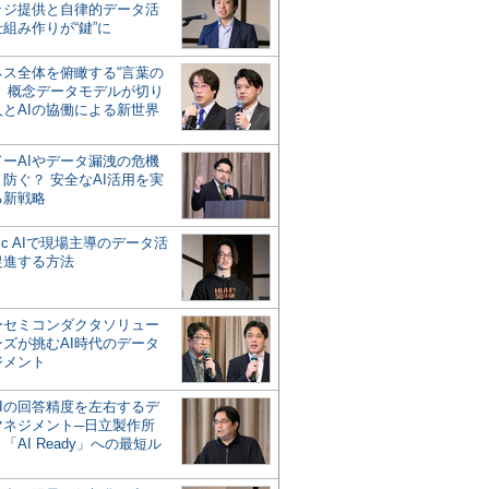
ッジ提供と自律的データ活
組み作りが“鍵”に
ネス全体を俯瞰する“言葉の
”、概念データモデルが切り
人とAIの協働による新世界
？
ドーAIやデータ漏洩の危機
防ぐ？ 安全なAI活用を実
る新戦略
ntic AIで現場主導のデータ活
促進する方法
ーセミコンダクタソリュー
ンズが挑むAI時代のデータ
ジメント
AIの回答精度を左右するデ
マネジメント─日立製作所
「AI Ready」への最短ル