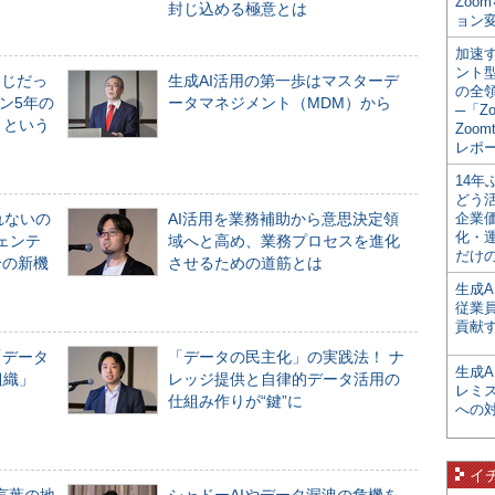
Zoo
封じ込める極意とは
ョン変
加速す
ント
同じだっ
生成AI活用の第一歩はマスターデ
の全
ン5年の
ータマネジメント（MDM）から
─「Z
」という
Zoomt
レポ
14
どう
れないの
AI活用を業務補助から意思決定領
企業
化・
ジェンテ
域へと高め、業務プロセスを進化
だけの
合の新機
させるための道筋とは
生成A
従業
貢献す
「データ
「データの民主化」の実践法！ ナ
生成
組織」
レッジ提供と自律的データ活用の
レミ
仕組み作りが“鍵”に
への
イ