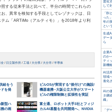
度化
して
参照する従来手法と比べて、半分の時間でこれらの
なお、異常を検知する手段としてレゾナックは、日
「BI
った
ム「ARTiMo（アルティモ）」を2018年より利
年の
とい
生成
デー
ら
企業A
のか─
ティ
保全
/
日立製作所
/
工場
/
大分県
/
大分市
/
半導体
新機
AI
領域
進化
期供給をう
ビルOSが実現する“後付け”の施設/
ードを発
機器連携─大阪公立大学がスマート
AI
ビルの権限制御と拡張性を実証
タ継
織」
の新型ハ
富士通、ロボット大手3社とフィジ
業務の画
カルAI基盤を共同開発へ、NVIDIA
「デ