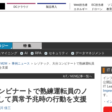
Web担当者
EC担当者
ソ
DCクラウド
製品導入
エネルギー
ドローン
教育
ロジー
特 集
スマイニング
AI
RPA
セキュリティ
データマネジメント
／M2M
＞
事例ニュース
＞ レゾナック、大分コンビナートで熟練運転員
を支援
IT
IoT／M2M記事一覧へ
インプ
公開
IT 
ンビナートで熟練運転員のノ
Impre
す。
して異常予兆時の行動を支援
・
イ
日川 佳三