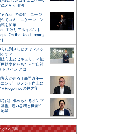
mを核にしたコミュニケーシ
革とAI活用法
るZoomの進化、エージェ
型AIでコミュニケーション
領域を変革
oom主催リアルイベント
opia On the Road Japan」
ート
年ぶりに到来したチャンスを
活かす？
価値向上とセキュリティ強
運用効率化をもたらす自社
“ドメイン”とは
I導入が迫るIT部門改革―
員エンゲージメント向上に
るRidgelinezの処方箋
AI時代に求められるオンプ
ス基盤─電力急増と機密性
対応策
チオシ特集