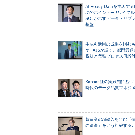
AI Ready Dataを実現す
功のポイント─サワイグル
SOLが示すデータドリブ
基盤
生成AI活用の成果を阻む
か─AJSが説く、部門最適
脱却と業務プロセス再設
Sansan社の実践知に基づ
時代のデータ品質マネジ
製造業のAI導入を阻む「
の遺産」をどう打破する