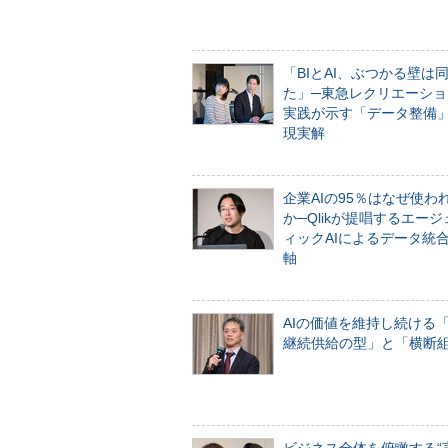
「BIとAI、ぶつかる壁は
た」─東急レクリエーショ
実践が示す「データ整備
現実解
企業AIの95％はなぜ使わ
か─Qlikが提唱するエー
ィックAIによるデータ統
軸
AIの価値を維持し続ける
継続供給の型」と「横断