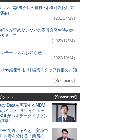
プレスID読者会員の皆様へ] 機能強化に関
ご案内
（2023/4/19）
の続きが読めないなどの不具合発生時の対
つきまして
（2022/12/14）
メンテナンスのお知らせ
（2022/10/14）
 Leaders編集部より] 編集スタッフ募集のお知
（Recruiting）
ピックス
[Sponsored]
eady Dataを実現するMDM
のポイント─サワイグルー
SOLが示すデータドリブン
の基盤
デモ”で終わるAIと、実務で
I─両者を分ける「業務の