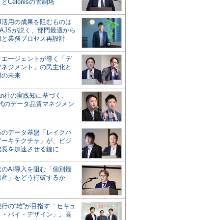
とCelonisの管制塔
AI活用の成果を阻むものは
AJSが説く、部門最適から
却と業務プロセス再設計
タエージェントが導く「デ
マネジメント」の民主化と
用の未来
san社の実践知に基づく、
時代のデータ品質マネジメン
対応のデータ基盤「レイクハ
アーキテクチャ」が、ビジ
成長を加速させる鍵に
業のAI導入を阻む「個別最
遺産」をどう打破するか
行の“雄”が目指す「セキュ
ィ・バイ・デザイン」。高