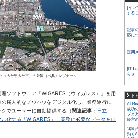
[イン
する
記事
応に
定期
[IT
らせ
ート（大分県大分市）の外観（出典：レゾナック）
ソフトウェア「WIGARES（
ウィガレス
）」を用
ト
業の属人的なノウハウをデジタル化し、業務遂行に
AI R
成功
ングでユーザーに自動提供する（
関連記事
：
日立、
プとJ
ル化する「WIGARES」、業務に必要なデータを自
経営
“感動
動くA