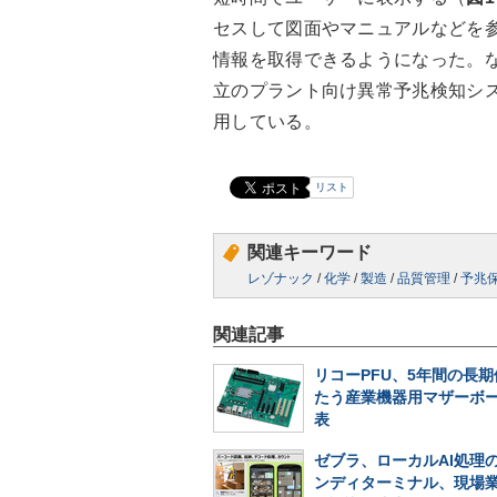
セスして図面やマニュアルなどを
情報を取得できるようになった。
立のプラント向け異常予兆検知システ
用している。
リスト
関連キーワード
レゾナック
/
化学
/
製造
/
品質管理
/
予兆
関連記事
リコーPFU、5年間の長
たう産業機器用マザーボ
表
ゼブラ、ローカルAI処理
ンディターミナル、現場