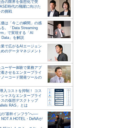
統合の限界を仮想化で突
ASE時代の飛躍に向けた
キの挑戦
の真価は「今この瞬間」の感
。「Data Streaming
form」で実現する「AI
y Data」を解説
企業で広がるAIエージェン
ためのデータマネジメント
？
たユーザー体験で業務アプ
定着させるエンタープライ
けノーコード開発ツールの
の導入コストを抑制！ コス
ンシャスなエンタープライ
ラスの仮想デスクトップ
allels RAS」とは
代の“基幹インフラ”へ──
NOT A HOTEL・DeNAが