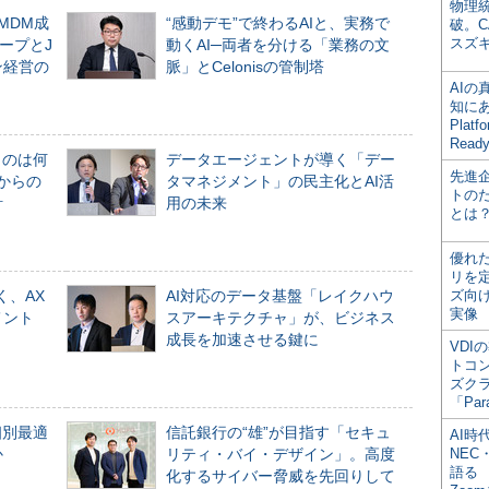
物理
るMDM成
“感動デモ”で終わるAIと、実務で
破。C
スズ
ープとJ
動くAI─両者を分ける「業務の文
ン経営の
脈」とCelonisの管制塔
AI
知にある
Plat
Read
ものは何
データエージェントが導く「デー
先進
からの
タマネジメント」の民主化とAI活
トの
計
用の未来
とは
優れ
リを
く、AX
AI対応のデータ基盤「レイクハウ
ズ向
実像
メント
スアーキテクチャ」が、ビジネス
成長を加速させる鍵に
VDI
トコ
ズク
「Par
個別最適
信託銀行の“雄”が目指す「セキュ
AI時
か
リティ・バイ・デザイン」。高度
NEC・
語る
化するサイバー脅威を先回りして