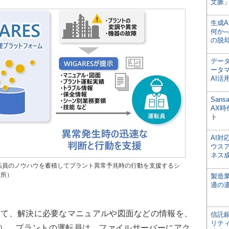
文脈」
生成
何か─
の脱
デー
ータ
AI活
San
AX
ト
AI
ウス
ネス
運転員のノウハウを蓄積してプラント異常予兆時の行動を支援するシ
作所）
製造
適の
して、解決に必要なマニュアルや図面などの情報を、
信託銀
リテ
）。プラントの運転員は、ファイルサーバーにアク