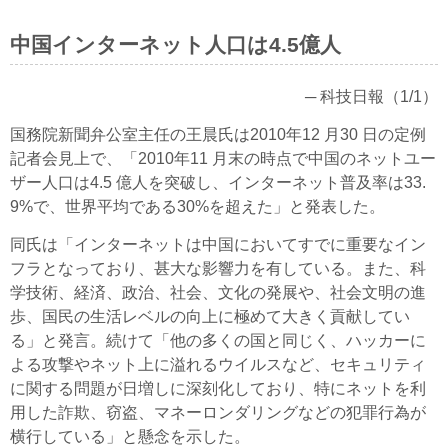
中国インターネット人口は4.5億人
─ 科技日報（1/1）
国務院新聞弁公室主任の王晨氏は2010年12 月30 日の定例
記者会見上で、「2010年11 月末の時点で中国のネットユー
ザー人口は4.5 億人を突破し、インターネット普及率は33.
9%で、世界平均である30%を超えた」と発表した。
同氏は「インターネットは中国においてすでに重要なイン
フラとなっており、甚大な影響力を有している。また、科
学技術、経済、政治、社会、文化の発展や、社会文明の進
歩、国民の生活レベルの向上に極めて大きく貢献してい
る」と発言。続けて「他の多くの国と同じく、ハッカーに
よる攻撃やネット上に溢れるウイルスなど、セキュリティ
に関する問題が日増しに深刻化しており、特にネットを利
用した詐欺、窃盗、マネーロンダリングなどの犯罪行為が
横行している」と懸念を示した。