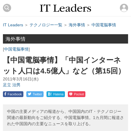
IT Leaders
＞
テクノロジー一覧
＞
海外事情
＞
中国電脳事情
海外事情
中国電脳事情
【中国電脳事情】「中国インターネ
ット人口は4.5億人」など（第15回）
2011年3月16日(水)
足立 治男
!
Facebook
Twitter
Hatena
Pocket
中国の主要メディアの報道から、中国国内のIT・テクノロジー
関連の最新動向をご紹介する、中国電脳事情。1カ月間に報道さ
れた中国国内の主要なニュースを取り上げる。