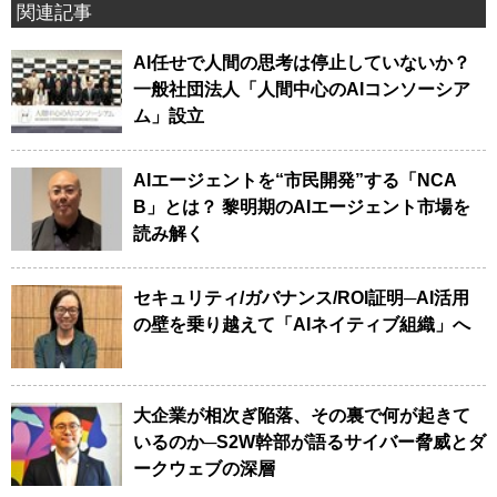
関連記事
AI任せで人間の思考は停止していないか？
一般社団法人「人間中心のAIコンソーシア
ム」設立
AIエージェントを“市民開発”する「NCA
B」とは？ 黎明期のAIエージェント市場を
読み解く
セキュリティ/ガバナンス/ROI証明─AI活用
の壁を乗り越えて「AIネイティブ組織」へ
大企業が相次ぎ陥落、その裏で何が起きて
いるのか─S2W幹部が語るサイバー脅威とダ
ークウェブの深層