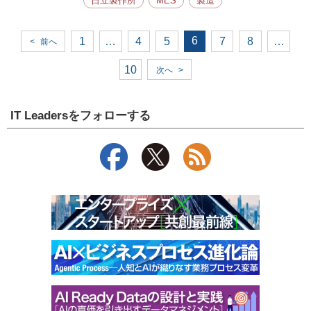
日立製作所
MES
製造
6
1
…
4
5
7
8
…
<
前へ
10
次へ
>
IT Leadersをフォローする