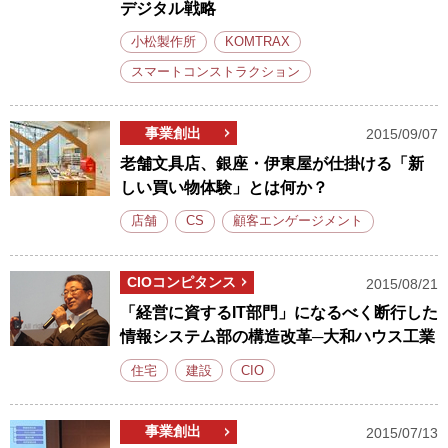
デジタル戦略
小松製作所
KOMTRAX
スマートコンストラクション
事業創出
2015/09/07
老舗文具店、銀座・伊東屋が仕掛ける「新
しい買い物体験」とは何か？
店舗
CS
顧客エンゲージメント
CIOコンピタンス
2015/08/21
「経営に資するIT部門」になるべく断行した
情報システム部の構造改革─大和ハウス工業
住宅
建設
CIO
事業創出
2015/07/13