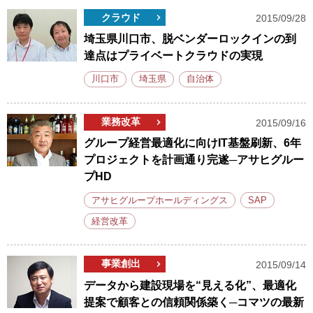
クラウド
2015/09/28
埼玉県川口市、脱ベンダーロックインの到
達点はプライベートクラウドの実現
川口市
埼玉県
自治体
業務改革
2015/09/16
グループ経営最適化に向けIT基盤刷新、6年
プロジェクトを計画通り完遂─アサヒグルー
プHD
アサヒグループホールディングス
SAP
経営改革
事業創出
2015/09/14
データから建設現場を“見える化”、最適化
提案で顧客との信頼関係築く─コマツの最新