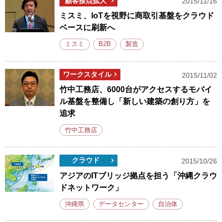
顧客接点拡大
2015/11/16
ミスミ、IoTを視野に商取引基盤をクラウド
ベースに刷新へ
ミスミ
B2B
製造
ワークスタイル
2015/11/02
竹中工務店、6000台がアクセスするモバイ
ル基盤を整備し「新しい建築の創り方」を
追求
竹中工務店
クラウド
2015/10/26
アジアのITブリッジ拠点を担う「沖縄クラウ
ドネットワーク」
沖縄県
データセンター
自治体