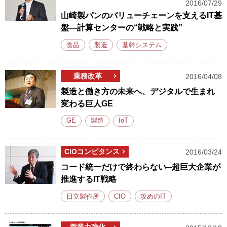
2016/07/29
山崎製パンのバリューチェーンを支えるIT基
盤―計算センターの“戦略と実践”
食品
製造
基幹システム
業務改革
2016/04/08
製造と働き方の未来へ、デジタルで生まれ
変わる巨人GE
GE
製造
IoT
CIOコンピタンス
2016/03/24
コード統一だけで終わらない─超巨大企業が
推進するIT戦略
日立製作所
CIO
攻めのIT