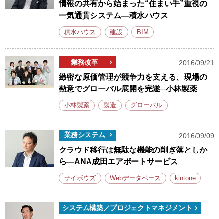
情報の共有から始まった“住まい手”重視の
一気通貫システム―積水ハウス
積水ハウス
建設
BIM
業務改革
2016/09/21
緻密な原価管理が競争力を支える、現場の
熱意でグローバル展開を完遂─小林製薬
小林製薬
製造
グローバル
業務システム
2016/09/09
クラウド移行は無駄な機能の削ぎ落としか
ら―ANA成田エアポートサービス
サイボウズ
Webデータベース
kintone
システム構築／プロジェクトマネジメント