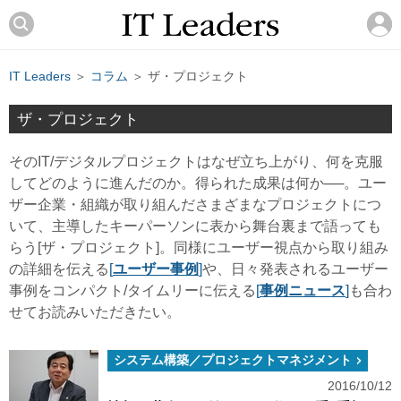
IT Leaders
＞
コラム
＞ ザ・プロジェクト
ザ・プロジェクト
そのIT/デジタルプロジェクトはなぜ立ち上がり、何を克服
してどのように進んだのか。得られた成果は何か──。ユー
ザー企業・組織が取り組んださまざまなプロジェクトにつ
いて、主導したキーパーソンに表から舞台裏まで語っても
らう[ザ・プロジェクト]。同様にユーザー視点から取り組み
の詳細を伝える
[
ユーザー事例
]
や、日々発表されるユーザー
事例をコンパクト/タイムリーに伝える
[
事例ニュース
]
も合わ
せてお読みいただきたい。
システム構築／プロジェクトマネジメント
2016/10/12