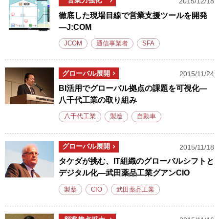
営業力強化
2015/12/18
徹底した現場目線で営業支援ツールを開発
―J:COM
JCOM
通信事業者
SFA
グローバル展開
2015/11/24
BI活用でグローバル拠点の課題を可視化―
八千代工業の取り組み
八千代工業
製造
自動車
グローバル展開
2015/11/18
タケダが挑む、IT組織のグローバルシフトと
デジタル化―武田薬品工業グアンCIO
製薬
CIO
武田薬品工業