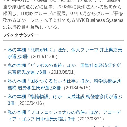
達や原油輸送などに従事。2002年に豪州法人への出向から
帰国し、IT戦略グループに配属。07年6月からグループ長を
務めるほか、システム子会社であるNYK Business Systems
の執行役員も兼務している。
バックナンバー
私の本棚『龍馬がゆく』ほか、帝人ファーマ 井上典之氏
が選ぶ3冊
（2013/11/06）
私の本棚『ザッポスの奇跡』ほか、国際社会経済研究所
東富彦氏が選ぶ3冊
（2013/08/01）
私の本棚『国をつくるという仕事』ほか、科学技術振興
機構 岩野和生氏が選ぶ3冊
（2013/05/15）
私の本棚『指輪物語』ほか、大成建設 柄登志彦氏が選ぶ
3冊
（2013/04/16）
私の本棚『プロフェッショナルの条件』ほか、アコーデ
ィア・ゴルフ 田中理氏が選ぶ3冊
（2013/03/21）