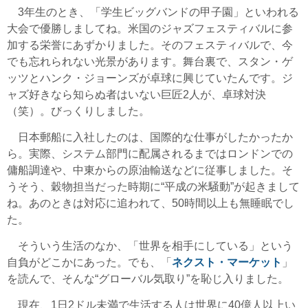
3年生のとき、「学生ビッグバンドの甲子園」といわれる
大会で優勝しましてね。米国のジャズフェスティバルに参
加する栄誉にあずかりました。そのフェスティバルで、今
でも忘れられない光景があります。舞台裏で、スタン・ゲ
ッツとハンク・ジョーンズが卓球に興じていたんです。ジ
ャズ好きなら知らぬ者はいない巨匠2人が、卓球対決
（笑）。びっくりしました。
日本郵船に入社したのは、国際的な仕事がしたかったか
ら。実際、システム部門に配属されるまではロンドンでの
傭船調達や、中東からの原油輸送などに従事しました。そ
うそう、穀物担当だった時期に“平成の米騒動”が起きまして
ね。あのときは対応に追われて、50時間以上も無睡眠でし
た。
そういう生活のなか、「世界を相手にしている」という
自負がどこかにあった。でも、「
ネクスト・マーケット
」
を読んで、そんな“グローバル気取り”を恥じ入りました。
現在、1日2ドル未満で生活する人は世界に40億人以上い