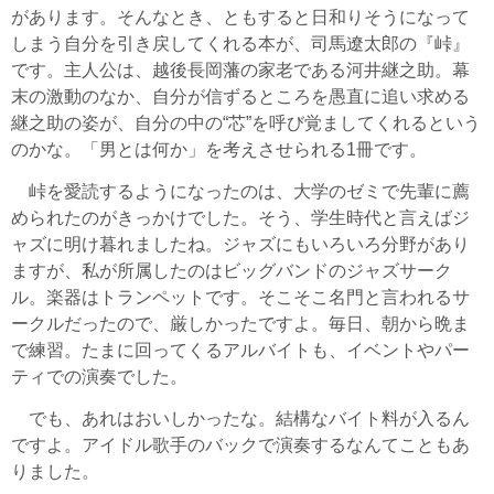
があります。そんなとき、ともすると日和りそうになって
しまう自分を引き戻してくれる本が、司馬遼太郎の『峠』
です。主人公は、越後長岡藩の家老である河井継之助。幕
末の激動のなか、自分が信ずるところを愚直に追い求める
継之助の姿が、自分の中の“芯”を呼び覚ましてくれるという
のかな。「男とは何か」を考えさせられる1冊です。
峠を愛読するようになったのは、大学のゼミで先輩に薦
められたのがきっかけでした。そう、学生時代と言えばジ
ャズに明け暮れましたね。ジャズにもいろいろ分野があり
ますが、私が所属したのはビッグバンドのジャズサーク
ル。楽器はトランペットです。そこそこ名門と言われるサ
ークルだったので、厳しかったですよ。毎日、朝から晩ま
で練習。たまに回ってくるアルバイトも、イベントやパー
ティでの演奏でした。
でも、あれはおいしかったな。結構なバイト料が入るん
ですよ。アイドル歌手のバックで演奏するなんてこともあ
りました。