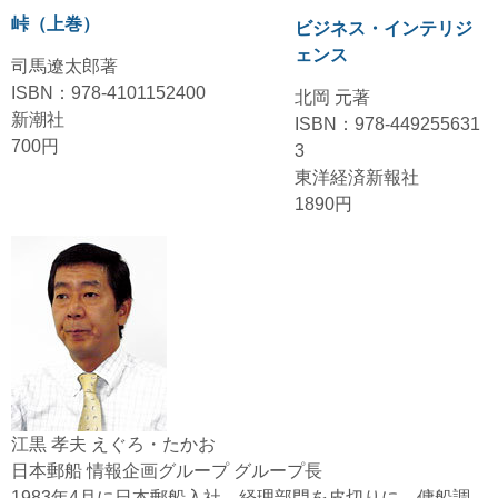
峠（上巻）
ビジネス・インテリジ
ェンス
司馬遼太郎著
ISBN：978-4101152400
北岡 元著
新潮社
ISBN：978-449255631
700円
3
東洋経済新報社
1890円
江黒 孝夫 えぐろ・たかお
日本郵船 情報企画グループ グループ長
1983年4月に日本郵船入社。経理部門を皮切りに、傭船調