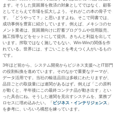
ます。そうした貧困層を救済の対象としてではなく、顧客
としてとらえて市場を拡大しよう。それがこの本の骨子で
す。「どうやって？」と思いますよね。そこで同書では、
成功事例を豊富に紹介しています。例えば、メキシコのセ
メント業者は、貧困層向けに貯蓄プログラムや信用販売、
施工指導などをセットにして提供。きちんと利益を出して
います。搾取ではなく施しでもない、Win-Winの関係を作
れている。世界には、すごいことを考えつく人がいるもの
です。
3年ほど前から、システム開発からビジネス支援へとIT部門
の役割転換を進めています。そのなかで重要なテーマが、
データ活用です。当社の輸送品目は多岐にわたりますが、
品目ごとの取扱量には連関があるはず。例えば「この原料
が動くと、半年後にこの最終コンテナ品が動き出す」とい
った具合にね。そうした連関を見出すシステムを、業務プ
ロセスに埋め込みたい。「
ビジネス・インテリジェンス
」
を参考に、いろいろ構想を練っています。