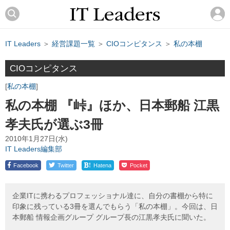
IT Leaders
＞
経営課題一覧
＞
CIOコンピタンス
＞
私の本棚
CIOコンピタンス
私の本棚
私の本棚 『峠』ほか、日本郵船 江黒
孝夫氏が選ぶ3冊
2010年1月27日(水)
IT Leaders編集部
!
Facebook
Twitter
Hatena
Pocket
企業ITに携わるプロフェッショナル達に、自分の書棚から特に
印象に残っている3冊を選んでもらう「私の本棚」。今回は、日
本郵船 情報企画グループ グループ長の江黒孝夫氏に聞いた。