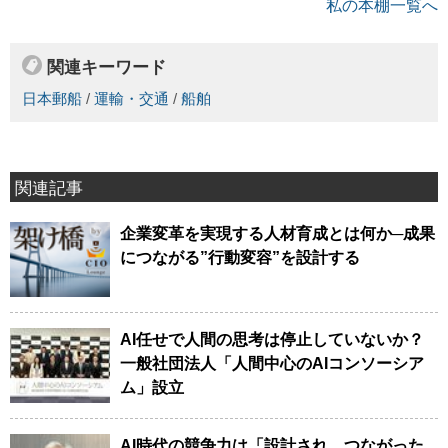
私の本棚一覧へ
関連キーワード
日本郵船
/
運輸・交通
/
船舶
関連記事
企業変革を実現する人材育成とは何か─成果
につながる”行動変容”を設計する
AI任せで人間の思考は停止していないか？
一般社団法人「人間中心のAIコンソーシア
ム」設立
AI時代の競争力は「設計され、つながった