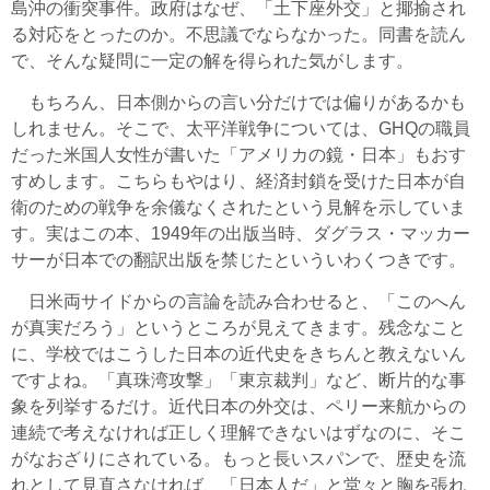
島沖の衝突事件。政府はなぜ、「土下座外交」と揶揄され
る対応をとったのか。不思議でならなかった。同書を読ん
で、そんな疑問に一定の解を得られた気がします。
もちろん、日本側からの言い分だけでは偏りがあるかも
しれません。そこで、太平洋戦争については、GHQの職員
だった米国人女性が書いた「アメリカの鏡・日本」もおす
すめします。こちらもやはり、経済封鎖を受けた日本が自
衛のための戦争を余儀なくされたという見解を示していま
す。実はこの本、1949年の出版当時、ダグラス・マッカー
サーが日本での翻訳出版を禁じたといういわくつきです。
日米両サイドからの言論を読み合わせると、「このへん
が真実だろう」というところが見えてきます。残念なこと
に、学校ではこうした日本の近代史をきちんと教えないん
ですよね。「真珠湾攻撃」「東京裁判」など、断片的な事
象を列挙するだけ。近代日本の外交は、ペリー来航からの
連続で考えなければ正しく理解できないはずなのに、そこ
がなおざりにされている。もっと長いスパンで、歴史を流
れとして見直さなければ、「日本人だ」と堂々と胸を張れ