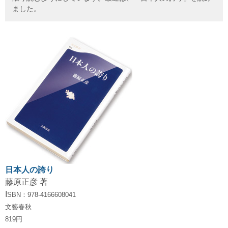
ました。
日本人の誇り
藤原正彦 著
I
SBN：978-4166608041
文藝春秋
819円