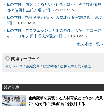
私の本棚『国をつくるという仕事』ほか、科学技術振興
機構 岩野和生氏が選ぶ3冊
（2013/05/15）
私の本棚『指輪物語』ほか、大成建設 柄登志彦氏が選ぶ
3冊
（2013/04/16）
私の本棚『プロフェッショナルの条件』ほか、アコーデ
ィア・ゴルフ 田中理氏が選ぶ3冊
（2013/03/21）
私の本棚一覧へ
関連キーワード
オリンパス
/
組織変革
/
経営戦略
/
信越化学工業
/
製造
関連記事
企業変革を実現する人材育成とは何か─成果
につながる”行動変容”を設計する