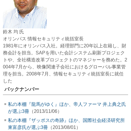
鈴木 均 氏
オリンパス 情報セキュリティ統括室長
1981年にオリンパス入社。経理部門に20年以上在籍し、財
務会計を担当。SAPを用いた会計システム刷新プロジェク
トや、全社構造改革プロジェクトのマネジャーを務めた。2
004年7月から、映像関連子会社におけるグローバル事業管
理を担当。2008年7月、情報セキュリティ統括室長に就任
した
バックナンバー
私の本棚『龍馬がゆく』ほか、帝人ファーマ 井上典之氏
が選ぶ3冊
（2013/11/06）
私の本棚『ザッポスの奇跡』ほか、国際社会経済研究所
東富彦氏が選ぶ3冊
（2013/08/01）