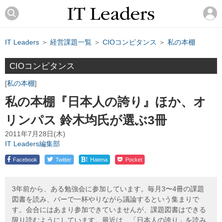
IT Leaders
＞
経営課題一覧
＞
CIOコンピタンス
＞
私の本棚
CIOコンピタンス
私の本棚
私の本棚『日本人の誇り』ほか、オ
リンパス 鈴木均氏が選ぶ3冊
2011年7月28日(木)
IT Leaders編集部
!
Facebook
Twitter
Hatena
Pocket
3年前から、ある勉強会に参加しています。毎月3〜4冊の課題
図書を読み、バーで一杯やりながら議論するという集まりで
す。会合にはあまり参加できていませんが、課題図書はできる
限り読むようにしています。最近は、「日本人の誇り」を読み