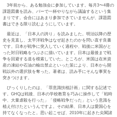
3年前から、ある勉強会に参加しています。毎月3〜4冊の
課題図書を読み、バーで一杯やりながら議論するという集
まりです。会合にはあまり参加できていませんが、課題図
書はできる限り読むようにしています。
最近は、「日本人の誇り」を読みました。明治以降の歴
史を見直し、太平洋戦争はなぜ起きたのかを問い直す良書
です。日本が戦争に突入していく過程や、戦後に米国がと
った対日戦略をつぶさに描いています。日本は最後まで戦
争を回避する道を模索していた。ところが、米国は在米資
産の凍結や石油の輸出禁止といった策により、日本から開
戦以外の選択肢を奪った。著者は、読み手にそんな事実を
突きつけます。
びっくりしたのは、「罪意識扶植計画」に関する記述で
す。GHQは戦後、日本の学校教育を巧みに操作して「戦時
中、大量虐殺を行った」「侵略戦争だった」という意識を
植え付けたというんですよ。その結果、日本人は愛国心を
持てなくなったと。思い起こせば、2010年に起きた尖閣諸