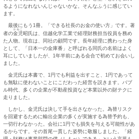
るようになれないんじゃないかな。そんなふうに感じてい
ます。
最後にもう1冊。「できる社長のお金の使い方」です。著
かねこ
者の
金児
昭氏は、信越化学工業で経理財務担当役員を務め
た人物。現在は、同社の顧問です。長年経理に携わった身
として、「日本一の金庫番」と呼ばれる同氏の名前はよく
耳にしていましたが、1年半前にある会合で初めてお会いし
ました。
金児氏は本書で、1円でも利益を出すこと、1円であって
も無駄に使わないことにこだわった経営を説きます。バブ
ル時代、多くの企業が不動産投資など本業以外の財テクに
走りました。
しかし、金児氏は決して手を出さなかった。為替リスク
を回避するために輸出企業の多くが実施する為替予約も、
一切行わなかった。会社に1円でも損失を与える可能性があ
るからです。その首尾一貫した姿勢に敬服しました。「経
理・財務は事業部門の僕（しもべ）である」という言葉も