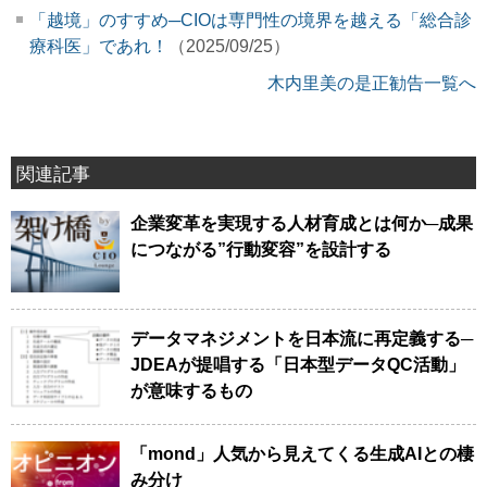
「越境」のすすめ─CIOは専門性の境界を越える「総合診
療科医」であれ！
（2025/09/25）
木内里美の是正勧告一覧へ
関連記事
企業変革を実現する人材育成とは何か─成果
につながる”行動変容”を設計する
データマネジメントを日本流に再定義する─
JDEAが提唱する「日本型データQC活動」
が意味するもの
「mond」人気から見えてくる生成AIとの棲
み分け