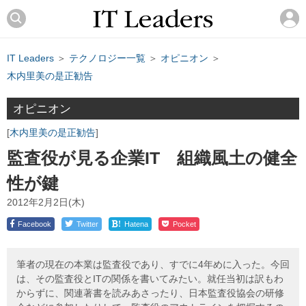
IT Leaders
＞
テクノロジー一覧
＞
オピニオン
＞
木内里美の是正勧告
オピニオン
木内里美の是正勧告
監査役が見る企業IT 組織風土の健全
性が鍵
2012年2月2日(木)
!
Facebook
Twitter
Hatena
Pocket
筆者の現在の本業は監査役であり、すでに4年めに入った。今回
は、その監査役とITの関係を書いてみたい。就任当初は訳もわ
からずに、関連著書を読みあさったり、日本監査役協会の研修