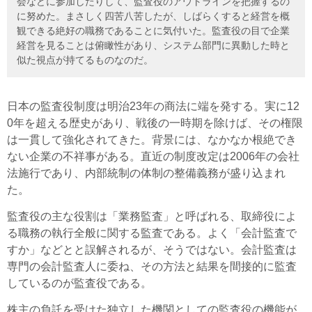
会などに参加したりして、監査役のアウトラインを把握するの
に努めた。まさしく四苦八苦したが、しばらくすると経営を概
観できる絶好の職務であることに気付いた。監査役の目で企業
経営を見ることは俯瞰性があり、システム部門に異動した時と
似た視点が持てるものなのだ。
日本の監査役制度は明治23年の商法に端を発する。実に12
0年を超える歴史があり、戦後の一時期を除けば、その権限
は一貫して強化されてきた。背景には、なかなか根絶でき
ない企業の不祥事がある。直近の制度改定は2006年の会社
法施行であり、内部統制の体制の整備義務が盛り込まれ
た。
監査役の主な役割は「業務監査」と呼ばれる、取締役によ
る職務の執行全般に関する監査である。よく「会計監査で
すか」などとと誤解されるが、そうではない。会計監査は
専門の会計監査人に委ね、その方法と結果を間接的に監査
しているのが監査役である。
株主の負託を受けた独立した機関としての監査役の機能が