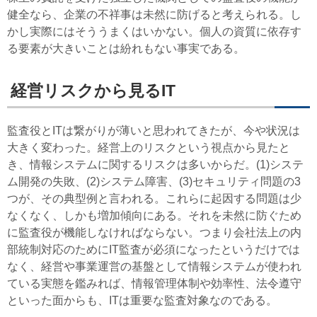
健全なら、企業の不祥事は未然に防げると考えられる。し
かし実際にはそううまくはいかない。個人の資質に依存す
る要素が大きいことは紛れもない事実である。
経営リスクから見るIT
監査役とITは繋がりが薄いと思われてきたが、今や状況は
大きく変わった。経営上のリスクという視点から見たと
き、情報システムに関するリスクは多いからだ。(1)システ
ム開発の失敗、(2)システム障害、(3)セキュリティ問題の3
つが、その典型例と言われる。これらに起因する問題は少
なくなく、しかも増加傾向にある。それを未然に防ぐため
に監査役が機能しなければならない。つまり会社法上の内
部統制対応のためにIT監査が必須になったというだけでは
なく、経営や事業運営の基盤として情報システムが使われ
ている実態を鑑みれば、情報管理体制や効率性、法令遵守
といった面からも、ITは重要な監査対象なのである。