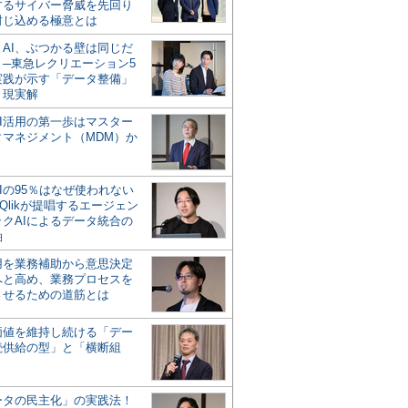
するサイバー脅威を先回り
封じ込める極意とは
とAI、ぶつかる壁は同じだ
」─東急レクリエーション5
実践が示す「データ整備」
う現実解
AI活用の第一歩はマスター
タマネジメント（MDM）か
Iの95％はなぜ使われない
Qlikが提唱するエージェン
ックAIによるデータ統合の
軸
活用を業務補助から意思決定
へと高め、業務プロセスを
させるための道筋とは
の価値を維持し続ける「デー
続供給の型」と「横断組
ータの民主化」の実践法！