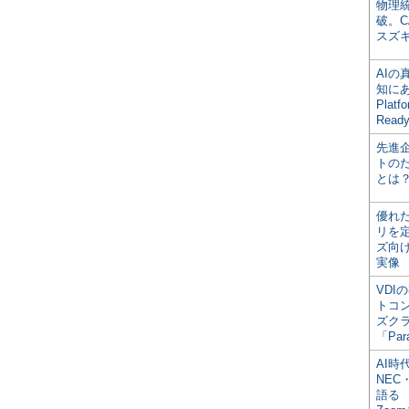
物理
破。C
スズ
AI
知にある
Plat
Read
先進
トの
とは
優れ
リを
ズ向
実像
VDI
トコ
ズク
「Par
AI時
NEC・
語る