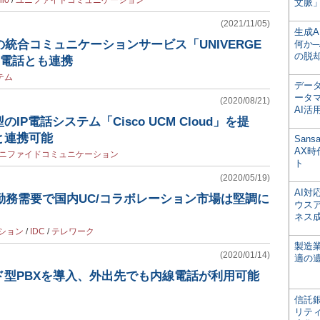
lio
/
ユニファイドコミュニケーション
文脈」
(2021/11/05)
生成
の統合コミュニケーションサービス「UNIVERGE
何か─
の脱
ス電話とも連携
テム
デー
ータ
(2020/08/21)
AI活
IP電話システム「Cisco UCM Cloud」を提
と連携可能
San
AX
ニファイドコミュニケーション
ト
(2020/05/19)
AI
宅勤務需要で国内UC/コラボレーション市場は堅調に
ウス
ネス
ション
/
IDC
/
テレワーク
製造
(2020/01/14)
適の
ド型PBXを導入、外出先でも内線電話が利用可能
信託銀
リテ