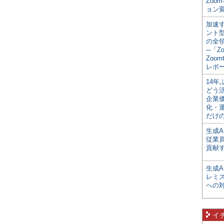
Zoo
ョン変
加速す
ント
の全
─「Z
Zoomt
レポ
14
どう
企業
化・
だけの
生成A
従業
貢献す
生成
レミ
への
イ