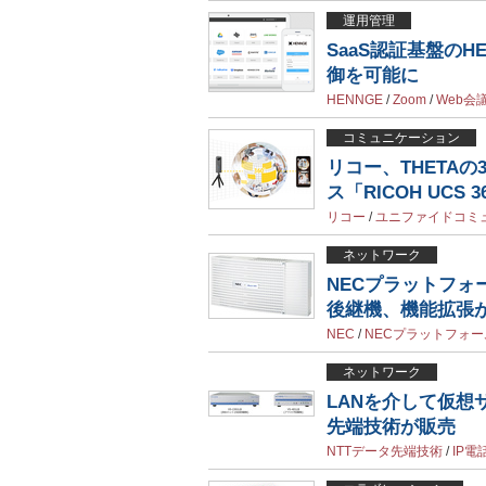
運用管理
SaaS認証基盤のH
御を可能に
HENNGE
/
Zoom
/
Web会
コミュニケーション
リコー、THETA
ス「RICOH UCS 36
リコー
/
ユニファイドコミ
ネットワーク
NECプラットフォ
後継機、機能拡張
NEC
/
NECプラットフォー
ネットワーク
LANを介して仮想
先端技術が販売
NTTデータ先端技術
/
IP電