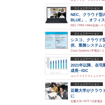
日立ソリューションズ
/
Twi
コミュニケーション
NEC、クラウド型
BLUE」、オフィ
NEC
/
PBX
/
Web会議シス
コミュニケーション
シスコ、クラウド型の
供、業務システム
Cisco Systems
/
IP電話
/
ユ
コミュニケーション
2021年以降、在
成長─IDC
ユニファイドコミュニケー
コミュニケーション
近畿大学がクラウ
に
近畿大学
/
NTT
/
日新電設