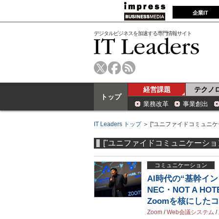
企業IT
デジタルビジネスを加速する専門情報サイト
経営課題
テクノ
トップ
業務改革
事業創出
IT Leaders トップ
＞ ["ユニファイドコミュニケ
["ユニファイドコミュニケーション
コミュニケーション
AI時代の“基幹イン
NEC・NOT A HO
Zoomを核にした
Zoom
/
Web会議システム
/