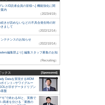
プレスID読者会員の皆様へ] 機能強化に関
ご案内
（2023/4/19）
の続きが読めないなどの不具合発生時の対
つきまして
（2022/12/14）
メンテナンスのお知らせ
（2022/10/14）
 Leaders編集部より] 編集スタッフ募集のお知
（Recruiting）
ピックス
[Sponsored]
eady Dataを実現するMDM
のポイント─サワイグルー
SOLが示すデータドリブン
の基盤
デモ”で終わるAIと、実務で
I─両者を分ける「業務の