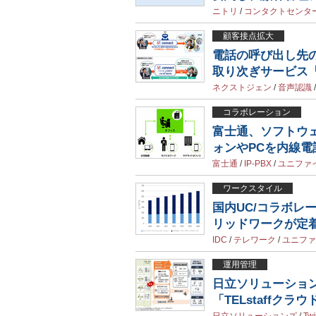
ニトリ
/
コンタクトセンタ
顧客接点拡大
電話の呼び出し先の
取り次ぎサービス「U3
ネクストジェン
/
音声認識
コラボレーション
富士通、ソフトウェ
ォンやPCを内線
富士通
/
IP-PBX
/
ユニファ
ワークスタイル
国内UC/コラボレ
リッドワークが定着
IDC
/
テレワーク
/
ユニファ
運用管理
日立ソリューショ
「TELstaffク