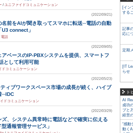
ー
/
ユニファイドコミュニケーション
[イン
する
(2022/09/21)
名前をAIが聞き取ってスマホに転送─電話の自動
記事
 connect」
応に
/
電話
(2022/09/05)
定期
アベースのIP-PBXシステムを提供、スマートフ
電話として利用可能
[IT
イドコミュニケーション
らせ
(2022/05/23)
ーティブワークスペース市場の成長が続く、ハイブ
ト
─IDC
AI R
イドコミュニケーション
成功
プとJ
(2022/03/29)
経営
ンズ、システム異常時に電話などで確実に伝える
“感動
ラウド型通報管理サービス」
動くA