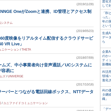
度化
(2019/11/28)
して
ENNGE OneがZoomと連携、ID管理とアクセス制
「BI
った
年の
議システム
とい
(2019/05/23)
生成
デー
の360度映像をリアルタイム配信するクラウドサービ
ら
0 VR Live」
ュニケーション
/
THETA
企業A
のか─
(2018/07/09)
ティ
新機
ームズ、中小事業者向け音声通話／UCシステムに
が容易に
AI
領域
ムズ
/
UNIVERGE
進化
(2017/10/18)
AI
サーバーとつながる電話回線ボックス、NTTデータ
タ継
織」
話
/
ユニファイドコミュニケーション
「デ