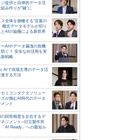
ッジ提供と自律的データ活
組み作りが“鍵”に
ネス全体を俯瞰する“言葉の
”、概念データモデルが切り
人とAIの協働による新世界
？
ドーAIやデータ漏洩の危機
防ぐ？ 安全なAI活用を実
る新戦略
ntic AIで現場主導のデータ活
促進する方法
ーセミコンダクタソリュー
ンズが挑むAI時代のデータ
ジメント
AIの回答精度を左右するデ
マネジメント─日立製作所
「AI Ready」への最短ル