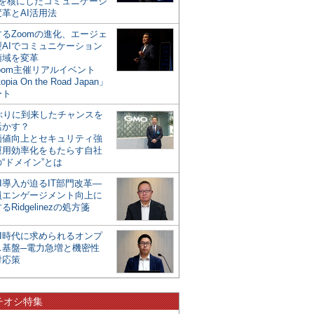
mを核にしたコミュニケーシ
革とAI活用法
るZoomの進化、エージェ
型AIでコミュニケーション
領域を変革
oom主催リアルイベント
opia On the Road Japan」
ート
年ぶりに到来したチャンスを
活かす？
価値向上とセキュリティ強
運用効率化をもたらす自社
“ドメイン”とは
I導入が迫るIT部門改革―
員エンゲージメント向上に
るRidgelinezの処方箋
AI時代に求められるオンプ
ス基盤─電力急増と機密性
対応策
チオシ特集