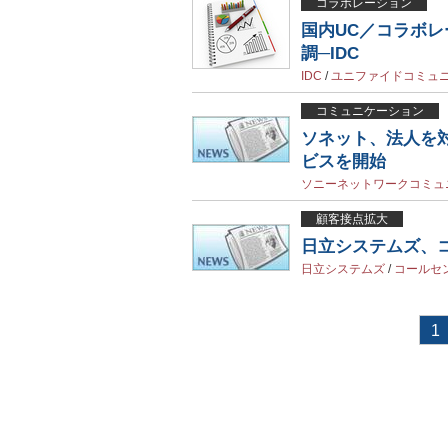
コラボレーション
国内UC／コラボレ
調─IDC
IDC
/
ユニファイドコミュ
コミュニケーション
ソネット、法人を
ビスを開始
ソニーネットワークコミュ
顧客接点拡大
日立システムズ、コ
日立システムズ
/
コールセ
1