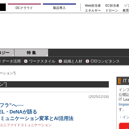
Web担当者
EC担当者
ソ
DCクラウド
製品導入
エネルギー
ドローン
教育
ロジー
特 集
データ活用
ワークスタイル
組織と人材
CIOコンピタンス
ーション"]
IT
"]
インプ
公開
(2025/12/18)
IT 
Impre
フラ”へ──
す。
TEL・DeNAが語る
・
イ
コミュニケーション変革とAI活用法
ユニファイドコミュニケーション