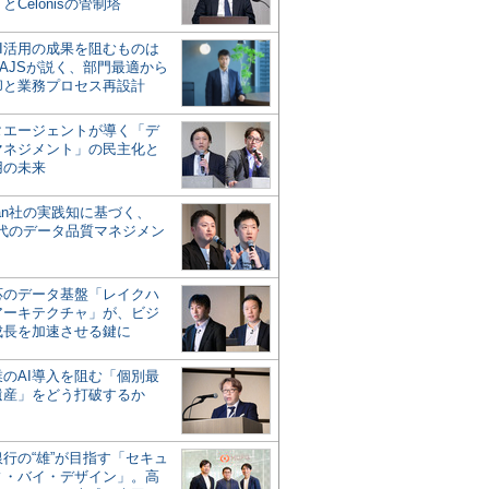
とCelonisの管制塔
AI活用の成果を阻むものは
AJSが説く、部門最適から
却と業務プロセス再設計
タエージェントが導く「デ
マネジメント」の民主化と
用の未来
san社の実践知に基づく、
時代のデータ品質マネジメン
対応のデータ基盤「レイクハ
アーキテクチャ」が、ビジ
成長を加速させる鍵に
業のAI導入を阻む「個別最
遺産」をどう打破するか
行の“雄”が目指す「セキュ
ィ・バイ・デザイン」。高