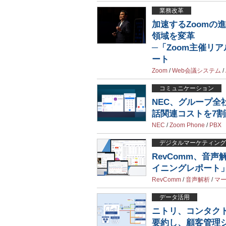
業務改革
加速するZoomの
領域を変革
─「Zoom主催リアルイ
ート
Zoom
/
Web会議システム
/
コミュニケーション
NEC、グループ全社
話関連コストを7割
NEC
/
Zoom Phone
/
PBX
デジタルマーケティング
RevComm、音声
イニングレポート
RevComm
/
音声解析
/
マ
データ活用
ニトリ、コンタクト
要約し、顧客管理