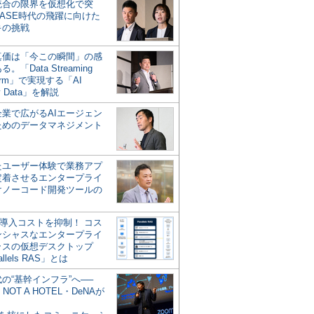
統合の限界を仮想化で突
ASE時代の飛躍に向けた
キの挑戦
の真価は「今この瞬間」の感
。「Data Streaming
form」で実現する「AI
y Data」を解説
企業で広がるAIエージェン
ためのデータマネジメント
？
たユーザー体験で業務アプ
定着させるエンタープライ
けノーコード開発ツールの
の導入コストを抑制！ コス
ンシャスなエンタープライ
ラスの仮想デスクトップ
allels RAS」とは
代の“基幹インフラ”へ──
NOT A HOTEL・DeNAが