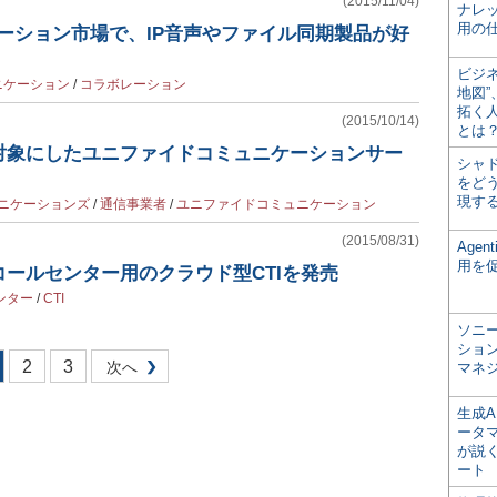
(2015/11/04)
ナレ
用の仕
ーション市場で、IP音声やファイル同期製品が好
ビジ
ニケーション
/
コラボレーション
地図
拓く
(2015/10/14)
とは
対象にしたユニファイドコミュニケーションサー
シャ
をどう
現す
ニケーションズ
/
通信事業者
/
ユニファイドコミュニケーション
(2015/08/31)
Age
用を
ールセンター用のクラウド型CTIを発売
ンター
/
CTI
ソニ
ショ
2
3
次へ
マネ
生成
ータ
が説く
ート