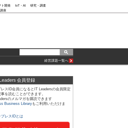
フト開発
IoT・AI
研究・調査
講座
経営課題一覧へ
 Leaders 会員登録
レスID会員になるとIT Leadersの会員限定
記事を読むことができます。
Leadersのメルマガを購読できます
ss Business Library
もご利用いただけま
ンプレスIDとは