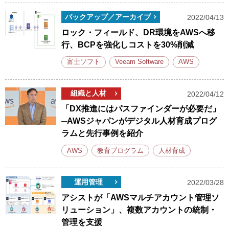
バックアップ／アーカイブ
2022/04/13
ロック・フィールド、DR環境をAWSへ移
行、BCPを強化しコストを30%削減
富士ソフト
Veeam Software
AWS
組織と人材
2022/04/12
「DX推進にはパスファインダーが必要だ」
─AWSジャパンがデジタル人材育成プログ
ラムと先行事例を紹介
AWS
教育プログラム
人材育成
運用管理
2022/03/28
アシストが「AWSマルチアカウント管理ソ
リューション」、複数アカウントの統制・
管理を支援