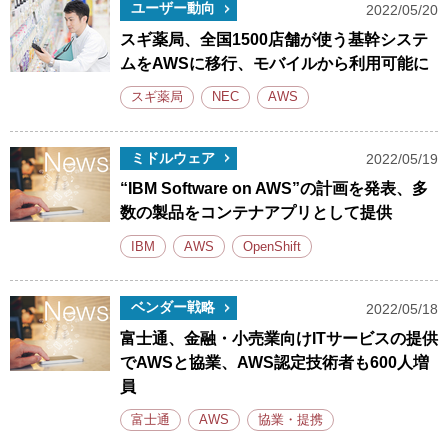
ユーザー動向
2022/05/20
スギ薬局、全国1500店舗が使う基幹システ
ムをAWSに移行、モバイルから利用可能に
スギ薬局
NEC
AWS
ミドルウェア
2022/05/19
“IBM Software on AWS”の計画を発表、多
数の製品をコンテナアプリとして提供
IBM
AWS
OpenShift
ベンダー戦略
2022/05/18
富士通、金融・小売業向けITサービスの提供
でAWSと協業、AWS認定技術者も600人増
員
富士通
AWS
協業・提携