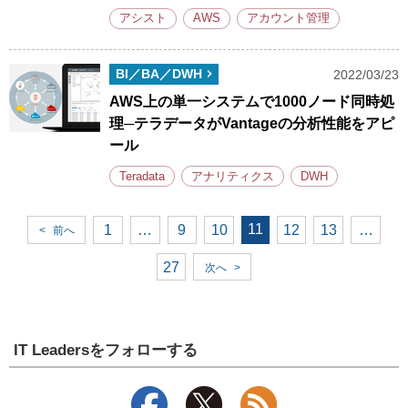
アシスト
AWS
アカウント管理
BI／BA／DWH
2022/03/23
AWS上の単一システムで1000ノード同時処
理─テラデータがVantageの分析性能をアピ
ール
Teradata
アナリティクス
DWH
11
1
…
9
10
12
13
…
<
前へ
27
次へ
>
IT Leadersをフォローする