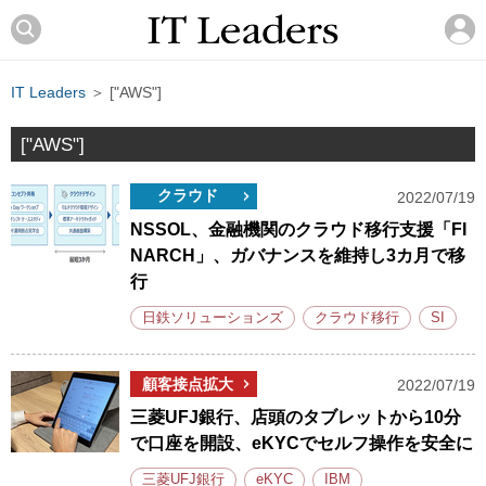
IT Leaders
＞ ["AWS"]
["AWS"]
クラウド
2022/07/19
NSSOL、金融機関のクラウド移行支援「FI
NARCH」、ガバナンスを維持し3カ月で移
行
日鉄ソリューションズ
クラウド移行
SI
顧客接点拡大
2022/07/19
三菱UFJ銀行、店頭のタブレットから10分
で口座を開設、eKYCでセルフ操作を安全に
三菱UFJ銀行
eKYC
IBM