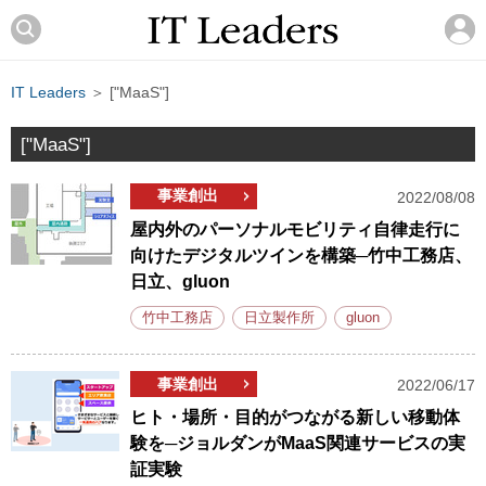
IT Leaders
＞ ["MaaS"]
["MaaS"]
事業創出
2022/08/08
屋内外のパーソナルモビリティ自律走行に
向けたデジタルツインを構築─竹中工務店、
日立、gluon
竹中工務店
日立製作所
gluon
事業創出
2022/06/17
ヒト・場所・目的がつながる新しい移動体
験を─ジョルダンがMaaS関連サービスの実
証実験