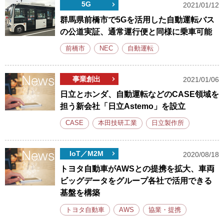
5G
2021/01/12
群馬県前橋市で5Gを活用した自動運転バス
の公道実証、通常運行便と同様に乗車可能
前橋市
NEC
自動運転
事業創出
2021/01/06
日立とホンダ、自動運転などのCASE領域を
担う新会社「日立Astemo」を設立
CASE
本田技研工業
日立製作所
IoT／M2M
2020/08/18
トヨタ自動車がAWSとの提携を拡大、車両
ビッグデータをグループ各社で活用できる
基盤を構築
トヨタ自動車
AWS
協業・提携