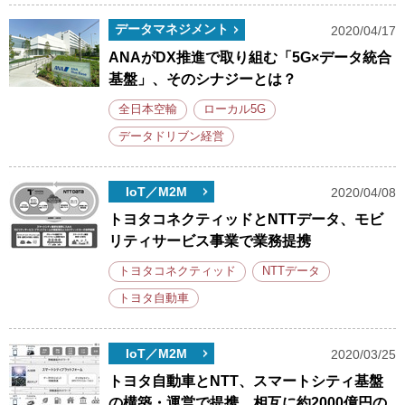
データマネジメント
2020/04/17
ANAがDX推進で取り組む「5G×データ統合
基盤」、そのシナジーとは？
全日本空輸
ローカル5G
データドリブン経営
IoT／M2M
2020/04/08
トヨタコネクティッドとNTTデータ、モビ
リティサービス事業で業務提携
トヨタコネクティッド
NTTデータ
トヨタ自動車
IoT／M2M
2020/03/25
トヨタ自動車とNTT、スマートシティ基盤
の構築・運営で提携、相互に約2000億円の