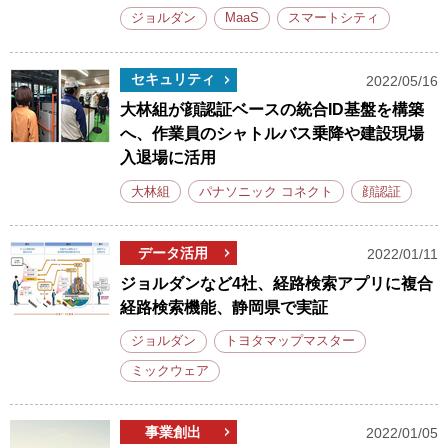
ジョルダン
MaaS
スマートシティ
セキュリティ
2022/05/16
大林組が顔認証ベースの統合ID基盤を構築
へ、作業員のシャトルバス乗降や建設現場
入退場に活用
大林組
パナソニック コネクト
顔認証
データ活用
2022/01/11
ジョルダンなど4社、経路検索アプリに複合
経路検索機能、静岡県で実証
ジョルダン
トヨタマップマスター
ミックウェア
事業創出
2022/01/05