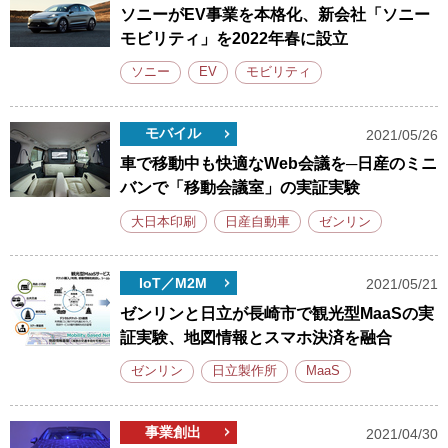
ソニーがEV事業を本格化、新会社「ソニー
モビリティ」を2022年春に設立
ソニー
EV
モビリティ
モバイル
2021/05/26
車で移動中も快適なWeb会議を─日産のミニ
バンで「移動会議室」の実証実験
大日本印刷
日産自動車
ゼンリン
IoT／M2M
2021/05/21
ゼンリンと日立が長崎市で観光型MaaSの実
証実験、地図情報とスマホ決済を融合
ゼンリン
日立製作所
MaaS
事業創出
2021/04/30