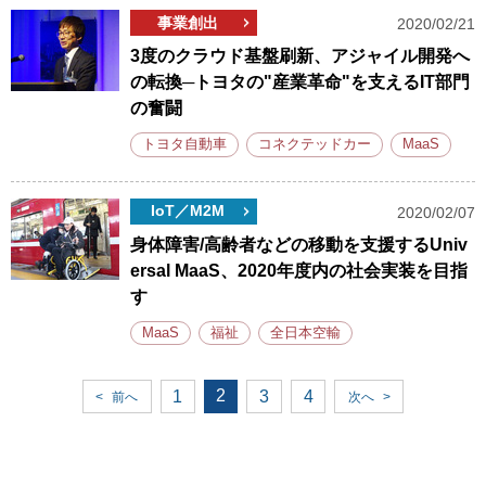
事業創出
2020/02/21
3度のクラウド基盤刷新、アジャイル開発へ
の転換─トヨタの"産業革命"を支えるIT部門
の奮闘
トヨタ自動車
コネクテッドカー
MaaS
IoT／M2M
2020/02/07
身体障害/高齢者などの移動を支援するUniv
ersal MaaS、2020年度内の社会実装を目指
す
MaaS
福祉
全日本空輸
2
1
3
4
<
前へ
次へ
>