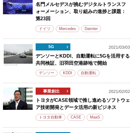
名門メルセデスが挑むデジタルトランスフ
ォーメーション、取り組みの進捗と課題：
第23回
ドイツ
Mercedes
Daimler
5G
2021/03/03
デンソーとKDDI、自動運転に5Gを活用する
共同検証、旧羽田空港跡地で開始
デンソー
KDDI
自動運転
事業創出
2021/02/02
トヨタがCASE領域で推し進めるソフトウェ
ア技術開発とデータ活用の新ビジネス
トヨタ自動車
CASE
MaaS