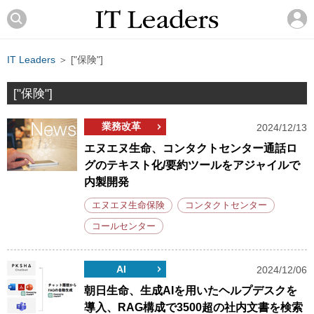
IT Leaders
＞ ["保険"]
["保険"]
業務改革
2024/12/13
エヌエヌ生命、コンタクトセンター通話ロ
グのテキスト化/要約ツールをアジャイルで
内製開発
エヌエヌ生命保険
コンタクトセンター
コールセンター
AI
2024/12/06
朝日生命、生成AIを用いたヘルプデスクを
導入、RAG構成で3500超の社内文書を検索