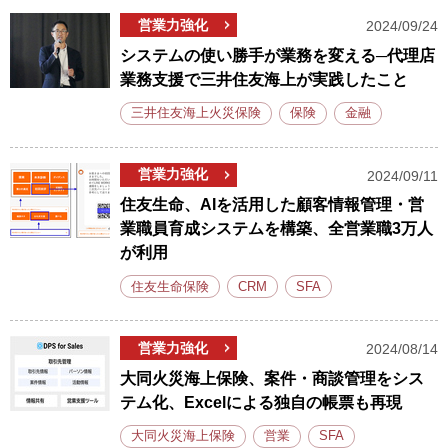
営業力強化
2024/09/24
システムの使い勝手が業務を変える─代理店
業務支援で三井住友海上が実践したこと
三井住友海上火災保険
保険
金融
営業力強化
2024/09/11
住友生命、AIを活用した顧客情報管理・営
業職員育成システムを構築、全営業職3万人
が利用
住友生命保険
CRM
SFA
営業力強化
2024/08/14
大同火災海上保険、案件・商談管理をシス
テム化、Excelによる独自の帳票も再現
大同火災海上保険
営業
SFA