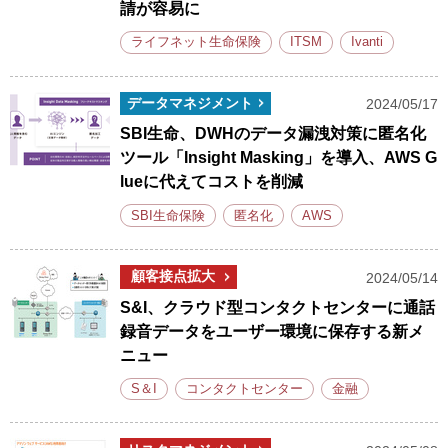
請が容易に
ライフネット生命保険
ITSM
Ivanti
データマネジメント
2024/05/17
SBI生命、DWHのデータ漏洩対策に匿名化
ツール「Insight Masking」を導入、AWS G
lueに代えてコストを削減
SBI生命保険
匿名化
AWS
顧客接点拡大
2024/05/14
S&I、クラウド型コンタクトセンターに通話
録音データをユーザー環境に保存する新メ
ニュー
S＆I
コンタクトセンター
金融