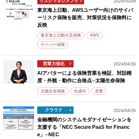
リスクマネジメント
2024/05/08
東京海上日動、AWSユーザー向けのサイバ
ーリスク保険を販売、対策状況を保険料に
反映
東京海上日動火災保険
AWS
サイバー保険
営業力強化
2024/04/30
AIアバターによる保険営業を検証、対話精
度・外観・動作に合格点─太陽生命保険
太陽生命保険
生成AI
営業
クラウド
2024/04/26
金融機関のシステムモダナイゼーションを
支援する「NEC Secure PaaS for Financ
e」─NEC