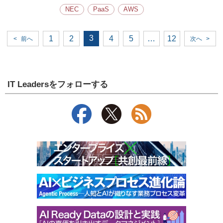
NEC
PaaS
AWS
3
1
2
4
5
…
12
<
前へ
次へ
>
IT Leadersをフォローする