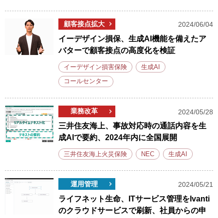
顧客接点拡大
2024/06/04
イーデザイン損保、生成AI機能を備えたア
バターで顧客接点の高度化を検証
イーデザイン損害保険
生成AI
コールセンター
業務改革
2024/05/28
三井住友海上、事故対応時の通話内容を生
成AIで要約、2024年内に全国展開
三井住友海上火災保険
NEC
生成AI
運用管理
2024/05/21
ライフネット生命、ITサービス管理をIvanti
のクラウドサービスで刷新、社員からの申