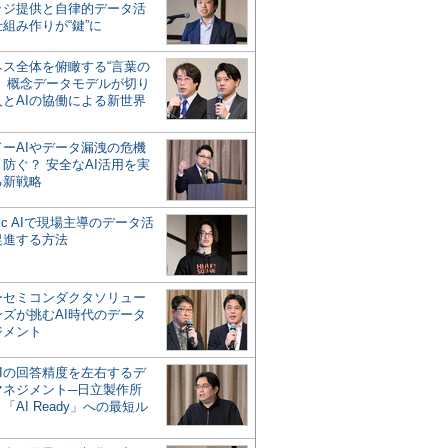
ッジ提供と自律的データ活
組み作りが“鍵”に
ネス全体を俯瞰する“言葉の
”、概念データモデルが切り
人とAIの協働による新世界
？
ドーAIやデータ漏洩の危機
防ぐ？ 安全なAI活用を実
る新戦略
ntic AIで現場主導のデータ活
促進する方法
ーセミコンダクタソリュー
ンズが挑むAI時代のデータ
ジメント
AIの回答精度を左右するデ
マネジメント─日立製作所
「AI Ready」への最短ル