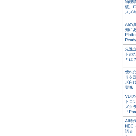
物理
破。C
スズ
AI
知にある
Plat
Read
先進
トの
とは
優れ
リを
ズ向
実像
VDI
トコ
ズク
「Par
AI時
NEC・
語る