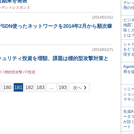
査結果を発表
ナレ
シデントレスポンス
用の仕
(2014/01/31)
ビジ
地図
SDN使ったネットワークを2014年2月から順次稼
拓く
とは
シャ
をどう
(2014/01/27)
現す
キュリティ投資を増額、課題は標的型攻撃対策と
Age
用を
ズ
/
標的型攻撃
/
IT投資
9
180
181
182
183
…
193
次へ
ソニ
ショ
マネ
生成
ータ
が説く
ート