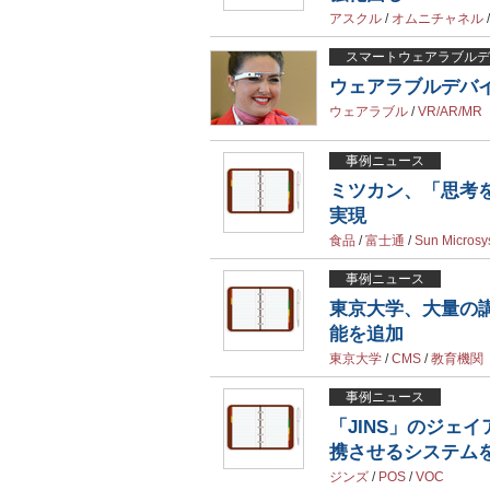
アスクル
/
オムニチャネル
スマートウェアラブルデ
ウェアラブルデバ
ウェアラブル
/
VR/AR/MR
事例ニュース
ミツカン、「思考
実現
食品
/
富士通
/
Sun Microsy
事例ニュース
東京大学、大量の
能を追加
東京大学
/
CMS
/
教育機関
事例ニュース
「JINS」のジェ
携させるシステム
ジンズ
/
POS
/
VOC