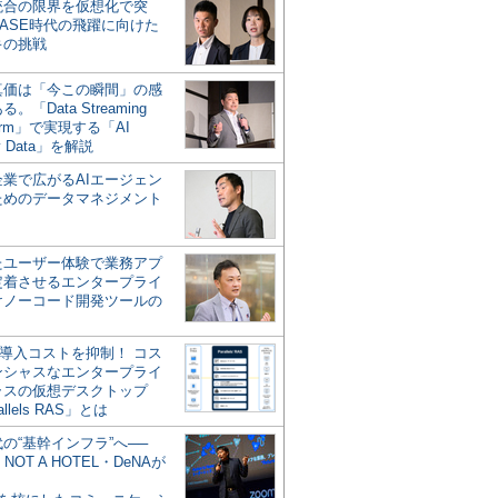
統合の限界を仮想化で突
ASE時代の飛躍に向けた
キの挑戦
の真価は「今この瞬間」の感
。「Data Streaming
form」で実現する「AI
y Data」を解説
企業で広がるAIエージェン
ためのデータマネジメント
？
たユーザー体験で業務アプ
定着させるエンタープライ
けノーコード開発ツールの
の導入コストを抑制！ コス
ンシャスなエンタープライ
ラスの仮想デスクトップ
allels RAS」とは
代の“基幹インフラ”へ──
NOT A HOTEL・DeNAが