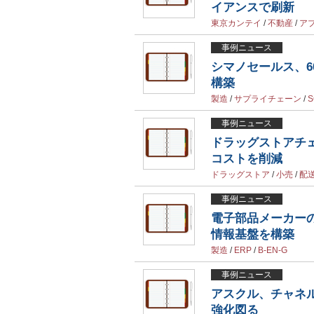
イアンスで刷新
東京カンテイ
/
不動産
/
ア
事例ニュース
シマノセールス、
構築
製造
/
サプライチェーン
/
S
事例ニュース
ドラッグストアチ
コストを削減
ドラッグストア
/
小売
/
配
事例ニュース
電子部品メーカーの
情報基盤を構築
製造
/
ERP
/
B-EN-G
事例ニュース
アスクル、チャネ
強化図る