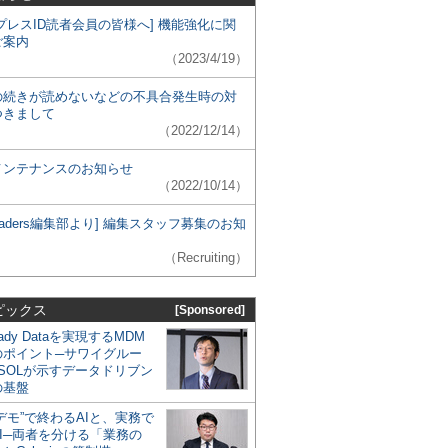
プレスID読者会員の皆様へ] 機能強化に関
ご案内
（2023/4/19）
の続きが読めないなどの不具合発生時の対
つきまして
（2022/12/14）
メンテナンスのお知らせ
（2022/10/14）
 Leaders編集部より] 編集スタッフ募集のお知
（Recruiting）
ピックス
[Sponsored]
eady Dataを実現するMDM
のポイント─サワイグルー
SOLが示すデータドリブン
の基盤
デモ”で終わるAIと、実務で
I─両者を分ける「業務の