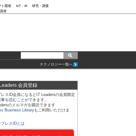
フト開発
IoT・AI
研究・調査
講座
テクノロジー一覧へ
 Leaders 会員登録
レスID会員になるとIT Leadersの会員限定
記事を読むことができます。
Leadersのメルマガを購読できます
ss Business Library
もご利用いただけま
ンプレスIDとは