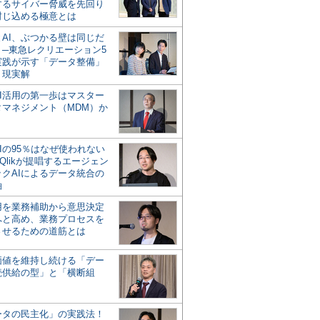
するサイバー脅威を先回り
封じ込める極意とは
とAI、ぶつかる壁は同じだ
」─東急レクリエーション5
実践が示す「データ整備」
う現実解
AI活用の第一歩はマスター
タマネジメント（MDM）か
Iの95％はなぜ使われない
Qlikが提唱するエージェン
ックAIによるデータ統合の
軸
活用を業務補助から意思決定
へと高め、業務プロセスを
させるための道筋とは
の価値を維持し続ける「デー
続供給の型」と「横断組
ータの民主化」の実践法！