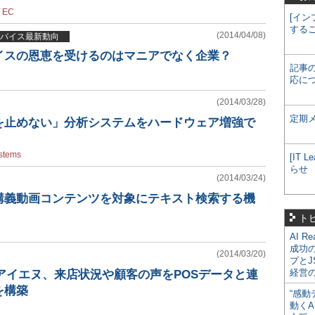
/
EC
[イン
する
(2014/04/08)
バイス最新動向
イスの恩恵を受けるのはマニアでなく企業？
記事
応に
(2014/03/28)
定期
を止めない」分析システムをハードウェア増強で
stems
[IT
らせ
(2014/03/24)
講義動画コンテンツを対象にテキスト検索する機
ト
AI R
成功
(2014/03/20)
プとJ
経営
イアイエヌ、来店状況や顧客の声をPOSデータと連
を構築
“感動
動くA