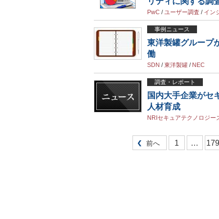
リティに関する調
PwC
/
ユーザー調査
/
イン
事例ニュース
東洋製罐グループが
働
SDN
/
東洋製罐
/
NEC
調査・レポート
国内大手企業がセ
人材育成
NRIセキュアテクノロジー
1
…
17
前へ