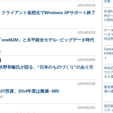
文脈」
(2014/03/18)
生成
クライアント仮想化でWindows XPサポート終了
何か─
の脱
デー
(2014/03/10)
ータ
AI活
oneM2M」と水平統合モデル─ビッグデータ時代
San
ス
AX
ト
(2014/03/06)
の水野和敏氏が語る、“日本のものづくり”のあり方
AI
ウス
ネス
(2014/02/28)
製造
T投資、2014年度は微減─NRI
適の
IO
信託銀
(2014/02/25)
リテ