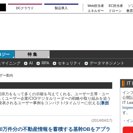
Web担当者
EC担当者
ソ
DCクラウド
製品導入
エネルギー
ドローン
教育
ロジー
特 集
スマイニング
AI
RPA
セキュリティ
データマネジメント
ザー動向
IT
インプ
説得力をもって多くの示唆を与えてくれる。ユーザー主導・ユー
公開
くユーザー企業/CIO/デジタルリーダーの戦略や取り組みを追う
IT 
発表されるユーザー事例をコンパクト/タイムリーに伝える
[
事例
Impre
す。
(2014/04/17)
・
イ
00万件分の不動産情報を蓄積する基幹DBをアプラ