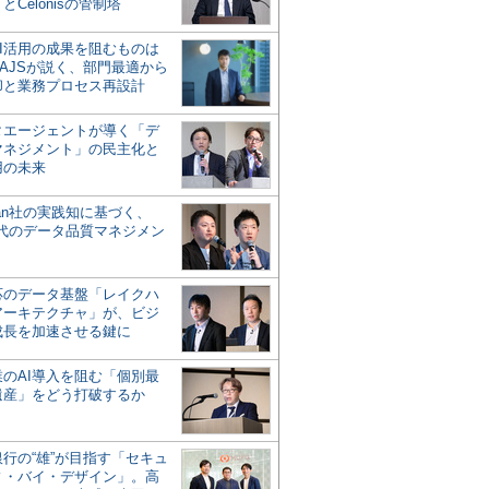
とCelonisの管制塔
AI活用の成果を阻むものは
AJSが説く、部門最適から
却と業務プロセス再設計
タエージェントが導く「デ
マネジメント」の民主化と
用の未来
san社の実践知に基づく、
時代のデータ品質マネジメン
対応のデータ基盤「レイクハ
アーキテクチャ」が、ビジ
成長を加速させる鍵に
業のAI導入を阻む「個別最
遺産」をどう打破するか
行の“雄”が目指す「セキュ
ィ・バイ・デザイン」。高