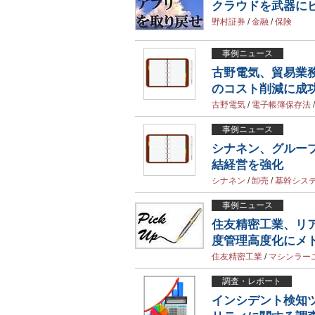
クラウドを武器に
野村証券
/
金融
/
保険
事例ニュース
古野電気、貿易業務
のコスト削減に成
古野電気
/
電子帳簿保存法
事例ニュース
シナネン、グルー
結経営を強化
シナネン
/
卸売
/
基幹シス
事例ニュース
住友精密工業、リ
度管理高度化にメ
住友精密工業
/
マシンラー
調査・レポート
インシデント検知