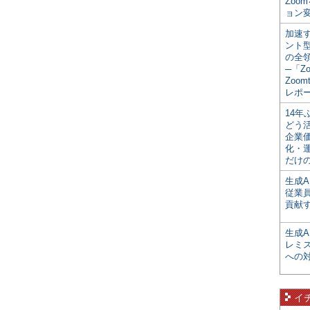
Zoo
ョン変
加速す
ント
の全
─「Z
Zoomt
レポ
14
どう
企業
化・
だけの
生成A
従業
貢献す
生成
レミ
への
イ