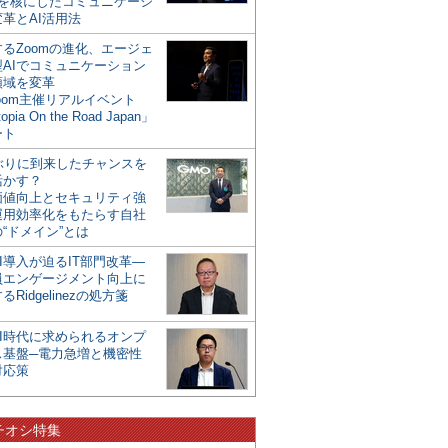
mを核にしたコミュニケーシ
革とAI活用法
るZoomの進化、エージェ
型AIでコミュニケーション
領域を変革
oom主催リアルイベント
opia On the Road Japan」
ート
年ぶりに到来したチャンスを
活かす？
価値向上とセキュリティ強
運用効率化をもたらす自社
“ドメイン”とは
I導入が迫るIT部門改革―
員エンゲージメント向上に
るRidgelinezの処方箋
AI時代に求められるオンプ
ス基盤─電力急増と機密性
対応策
チオシ特集