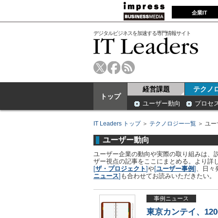
企業IT
デジタルビジネスを加速する専門情報サイト
経営課題
テクノ
トップ
ユーザー動向
プロセ
IT Leaders トップ
＞
テクノロジー一覧
＞ ユー
ユーザー動向
ユーザー企業の動向や実際の取り組みは、
ザー視点の記事をここにまとめる。より詳し
[
ザ・プロジェクト
]
や
[
ユーザー事例
]
、日々
ニュース
]
も合わせてお読みいただきたい。
事例ニュース
東京カンテイ、12