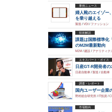
事例ニュース
婦人靴のエイゾー、
を乗り越える
製造
/
VDI
/
ファッション
技術解説
課題は国際標準化「
のM2M最新動向
M2M
/
建設
/
アナリティク
エキスパート・ボイス
日産GT-R開発者
日産自動車
/
製造
/
自動車
調査・レポート
国内ユーザー企業のI
野村総合研究所
/
IT投資
/
C
市場動向