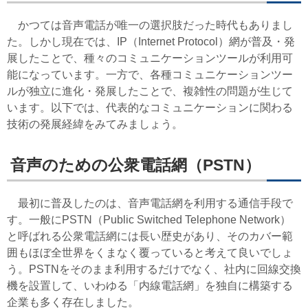
かつては音声電話が唯一の選択肢だった時代もありまし
た。しかし現在では、IP（Internet Protocol）網が普及・発
展したことで、種々のコミュニケーションツールが利用可
能になっています。一方で、各種コミュニケーションツー
ルが独立に進化・発展したことで、複雑性の問題が生じて
います。以下では、代表的なコミュニケーションに関わる
技術の発展経緯をみてみましょう。
音声のための公衆電話網（PSTN）
最初に普及したのは、音声電話網を利用する通信手段で
す。一般にPSTN（Public Switched Telephone Network）
と呼ばれる公衆電話網には長い歴史があり、そのカバー範
囲もほぼ全世界をくまなく覆っていると考えて良いでしょ
う。PSTNをそのまま利用するだけでなく、社内に回線交換
機を設置して、いわゆる「内線電話網」を独自に構築する
企業も多く存在しました。