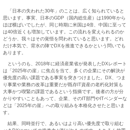
「日本の失われた30年」のことは、広く知られていると
思います。事実、日本のGDP（国内総生産）は1990年から
ほぼ横ばいでしたが、同じ時期に米国は4倍、中国に至って
は40倍近くも増加しています。この流れを変えられるのか
どうか、我々はその覚悟を問われていると思います。どれ
だけ本気で、背水の陣でDXを推進できるかという問いでも
あります。
というのも、2018年に経済産業省が発表したDXレポート
は「2025年の崖」に焦点を当て、多くの企業にその解決が
優先度の高い課題である事実を突きつけました。DX、つま
り事業や業務の改革は重要だが既存IT資産の老朽化対策も
大事かつ喫緊の課題であるという指摘です。後者の方が分
かりやすいこともあって、企業、そのIT部門やITベンダーな
どは「2025年の崖」への取り組みを本格化させたと思いま
す。
結果、同時並行で、あるいはより高い優先度で取り組む