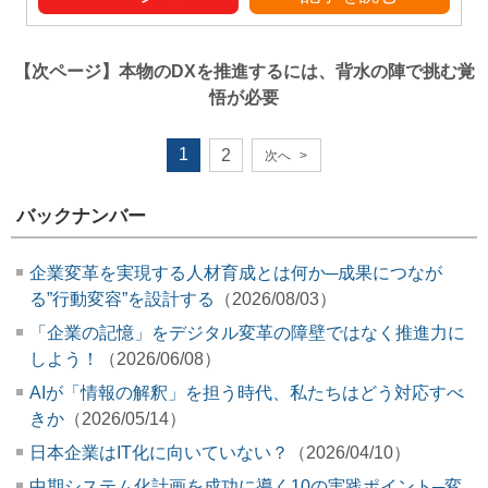
【次ページ】
本物のDXを推進するには、背水の陣で挑む覚
悟が必要
1
2
次へ
>
バックナンバー
企業変革を実現する人材育成とは何か─成果につなが
る”行動変容”を設計する
（2026/08/03）
「企業の記憶」をデジタル変革の障壁ではなく推進力に
しよう！
（2026/06/08）
AIが「情報の解釈」を担う時代、私たちはどう対応すべ
きか
（2026/05/14）
日本企業はIT化に向いていない？
（2026/04/10）
中期システム化計画を成功に導く10の実践ポイント─変