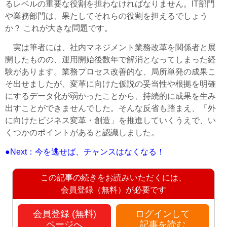
るレベルの重要な役割を担わなければなりません。IT部門
や業務部門は、果たしてそれらの役割を担えるでしょう
か？ これが大きな問題です。
実は筆者には、社内マネジメント業務改革を関係者と展
開したものの、運用開始後数年で解消となってしまった経
験があります。業務プロセス改善的な、局所単発の成果こ
そ出せましたが、変革に向けた仮説の妥当性や根拠を明確
にするデータ化が弱かったことから、持続的に成果を生み
出すことができませんでした。そんな反省も踏まえ、「外
に向けたビジネス変革・創造」を推進していくうえで、い
くつかのポイントがあると認識しました。
●Next：今を逃せば、チャンスはなくなる！
この記事の続きをお読みいただくには、
会員登録（無料）が必要です
会員登録 (無料)
ログインして
ページへ
記事を読む