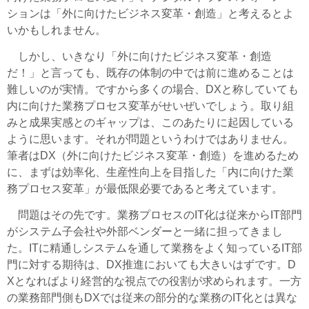
ションは「外に向けたビジネス変革・創造」と考えるとよ
いかもしれません。
しかし、いきなり「外に向けたビジネス変革・創造
だ！」と言っても、既存の体制の中では前に進めることは
難しいのが実情。ですから多くの場合、DXと称していても
内に向けた業務プロセス変革がせいぜいでしょう。取り組
みと成果実感とのギャップは、このあたりに起因している
ように思います。それが問題というわけではありません。
筆者はDX（外に向けたビジネス変革・創造）を進めるため
に、まずは効率化、生産性向上を目指した「内に向けた業
務プロセス変革」が最低限必要であると考えています。
問題はその先です。業務プロセスのIT化は従来からIT部門
がシステム子会社や外部ベンダーと一緒に担ってきまし
た。ITに精通しシステムを通して業務をよく知っているIT部
門に対する期待は、DX推進においても大きいはずです。D
Xとなればより経営的な視点での役割が求められます。一方
の業務部門側もDXでは従来の部分的な業務のIT化とは異な