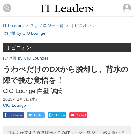
IT Leaders
＞
テクノロジー一覧
＞
オピニオン
＞
架け橋 by CIO Lounge
オピニオン
架け橋 by CIO Lounge
うわべだけのDXから脱却し、背水の
陣で挑む覚悟を！
CIO Lounge 白壁 誠氏
2023年2月8日(水)
CIO Lounge
!
Facebook
Twitter
Hatena
Pocket
日本を代表する百戦錬磨のCIO/ITリーダー達が、一線を退いて