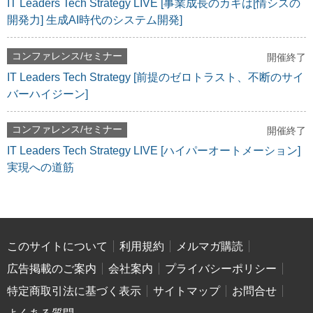
IT Leaders Tech Strategy LIVE [事業成長のカギは[情シスの
開発力] 生成AI時代のシステム開発]
コンファレンス/セミナー
開催終了
IT Leaders Tech Strategy [前提のゼロトラスト、不断のサイ
バーハイジーン]
コンファレンス/セミナー
開催終了
IT Leaders Tech Strategy LIVE [ハイパーオートメーション]
実現への道筋
このサイトについて
利用規約
メルマガ購読
広告掲載のご案内
会社案内
プライバシーポリシー
特定商取引法に基づく表示
サイトマップ
お問合せ