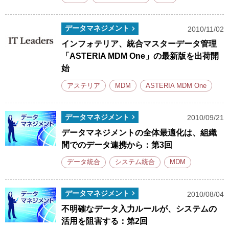
データマネジメント
2010/11/02
インフォテリア、統合マスターデータ管理
「ASTERIA MDM One」の最新版を出荷開
始
アステリア
MDM
ASTERIA MDM One
データマネジメント
2010/09/21
データマネジメントの全体最適化は、組織
間でのデータ連携から：第3回
データ統合
システム統合
MDM
データマネジメント
2010/08/04
不明確なデータ入力ルールが、システムの
活用を阻害する：第2回