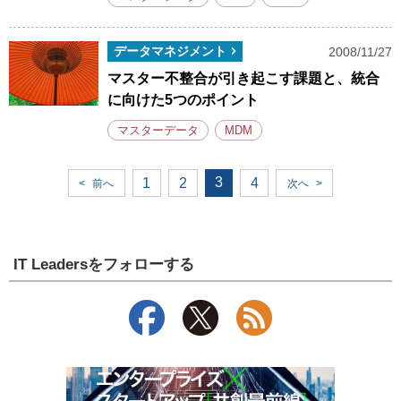
データマネジメント
2008/11/27
マスター不整合が引き起こす課題と、統合
に向けた5つのポイント
マスターデータ
MDM
3
1
2
4
<
前へ
次へ
>
IT Leadersをフォローする