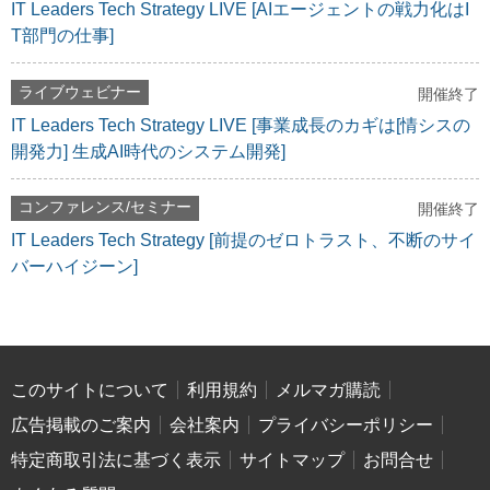
IT Leaders Tech Strategy LIVE [AIエージェントの戦力化はI
T部門の仕事]
ライブウェビナー
開催終了
IT Leaders Tech Strategy LIVE [事業成長のカギは[情シスの
開発力] 生成AI時代のシステム開発]
コンファレンス/セミナー
開催終了
IT Leaders Tech Strategy [前提のゼロトラスト、不断のサイ
バーハイジーン]
このサイトについて
利用規約
メルマガ購読
広告掲載のご案内
会社案内
プライバシーポリシー
特定商取引法に基づく表示
サイトマップ
お問合せ