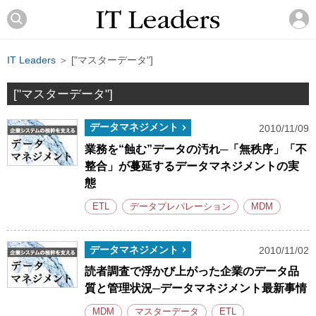
IT Leaders
＞ ["マスターデータ"]
["マスターデータ"]
データマネジメント
2010/11/09
業務を“蝕む”データの汚れ─「無秩序」「不
整合」が蔓延するデータマネジメントの実
態
ETL
データプレパレーション
MDM
データマネジメント
2010/11/02
読者調査で浮かび上がった企業のデータ品
質と管理状況─データマネジメント最新事情
MDM
マスターデータ
ETL