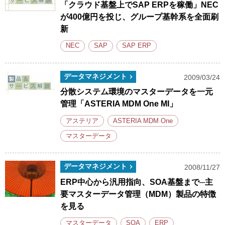
「クラウド基盤上でSAP ERPを稼働」NEC
が400億円を投じ、グループ基幹系を全面刷
新
NEC
SAP
SAP ERP
データマネジメント
2009/03/24
分散システム環境のマスターデータを一元
管理「ASTERIA MDM One MI」
アステリア
ASTERIA MDM One
マスターデータ
データマネジメント
2008/11/27
ERP中心から汎用指向、SOA基盤まで─主
要マスターデータ管理（MDM）製品の特徴
を見る
マスターデータ
SOA
ERP