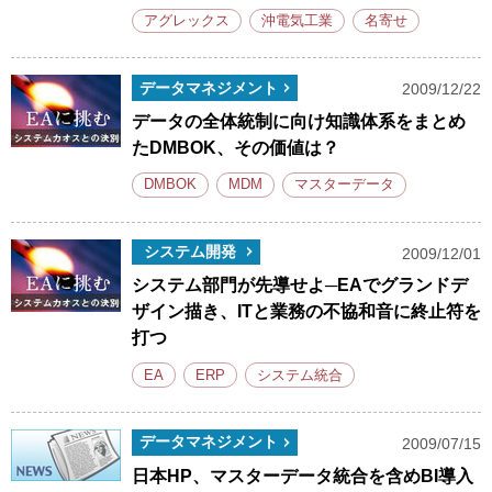
アグレックス
沖電気工業
名寄せ
データマネジメント
2009/12/22
データの全体統制に向け知識体系をまとめ
たDMBOK、その価値は？
DMBOK
MDM
マスターデータ
システム開発
2009/12/01
システム部門が先導せよ─EAでグランドデ
ザイン描き、ITと業務の不協和音に終止符を
打つ
EA
ERP
システム統合
データマネジメント
2009/07/15
日本HP、マスターデータ統合を含めBI導入