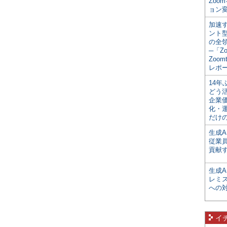
Zoo
ョン変
加速す
ント
の全
─「Z
Zoomt
レポ
14
どう
企業
化・
だけの
生成A
従業
貢献す
生成
レミ
への
イ