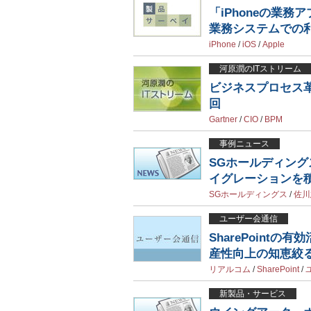
「iPhoneの業
業務システムでの
iPhone
/
iOS
/
Apple
河原潤のITストリーム
ビジネスプロセス
回
Gartner
/
CIO
/
BPM
事例ニュース
SGホールディングス
イグレーションを
SGホールディングス
/
佐川
ユーザー会通信
SharePoint
産性向上の知恵絞
リアルコム
/
SharePoint
/
新製品・サービス