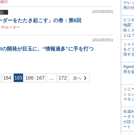
邦銀行
ナレ
用の仕
(2010/03/03)
記
ーダーをたたき起こす」の巻：第6回
ビジ
地図
チ/ルーター
拓く
とは
(2010/03/01)
シャ
Iの開発が目玉に、“情報過多”に手を打つ
をどう
現す
Age
用を
3
164
165
166
167
…
172
次へ
ソニ
ショ
マネ
生成
ータ
が説く
ート