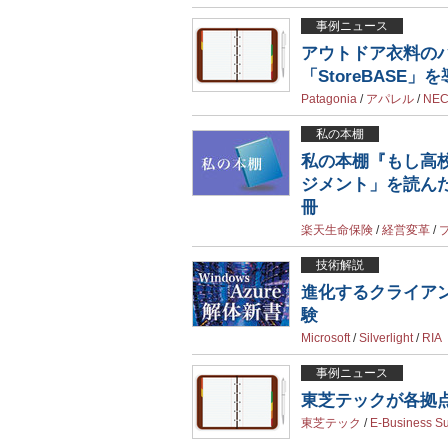
事例ニュース
アウトドア衣料のパ
「StoreBASE」
Patagonia
/
アパレル
/
NE
私の本棚
私の本棚『もし高
ジメント」を読ん
冊
楽天生命保険
/
経営変革
/
技術解説
進化するクライアント
験
Microsoft
/
Silverlight
/
RIA
事例ニュース
東芝テックが各拠点を
東芝テック
/
E-Business Su