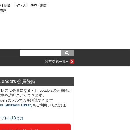
フト開発
IoT・AI
研究・調査
講座
経営課題一覧へ
 Leaders 会員登録
レスID会員になるとIT Leadersの会員限定
記事を読むことができます。
Leadersのメルマガを購読できます
ss Business Library
もご利用いただけま
ンプレスIDとは