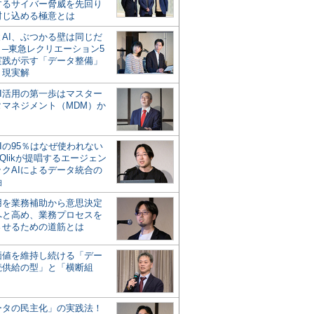
するサイバー脅威を先回り
封じ込める極意とは
とAI、ぶつかる壁は同じだ
」─東急レクリエーション5
実践が示す「データ整備」
う現実解
AI活用の第一歩はマスター
タマネジメント（MDM）か
Iの95％はなぜ使われない
Qlikが提唱するエージェン
ックAIによるデータ統合の
軸
活用を業務補助から意思決定
へと高め、業務プロセスを
させるための道筋とは
の価値を維持し続ける「デー
続供給の型」と「横断組
ータの民主化」の実践法！