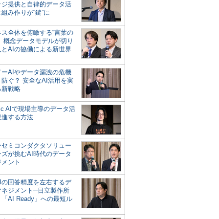
ッジ提供と自律的データ活
組み作りが“鍵”に
ネス全体を俯瞰する“言葉の
”、概念データモデルが切り
人とAIの協働による新世界
？
ドーAIやデータ漏洩の危機
防ぐ？ 安全なAI活用を実
る新戦略
ntic AIで現場主導のデータ活
促進する方法
ーセミコンダクタソリュー
ンズが挑むAI時代のデータ
ジメント
AIの回答精度を左右するデ
マネジメント─日立製作所
「AI Ready」への最短ル