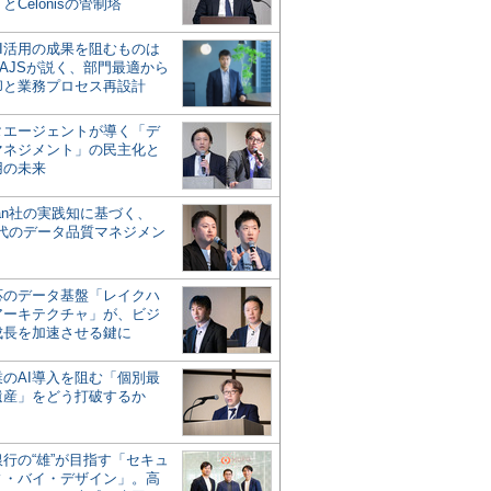
とCelonisの管制塔
AI活用の成果を阻むものは
AJSが説く、部門最適から
却と業務プロセス再設計
タエージェントが導く「デ
マネジメント」の民主化と
用の未来
san社の実践知に基づく、
時代のデータ品質マネジメン
対応のデータ基盤「レイクハ
アーキテクチャ」が、ビジ
成長を加速させる鍵に
業のAI導入を阻む「個別最
遺産」をどう打破するか
行の“雄”が目指す「セキュ
ィ・バイ・デザイン」。高