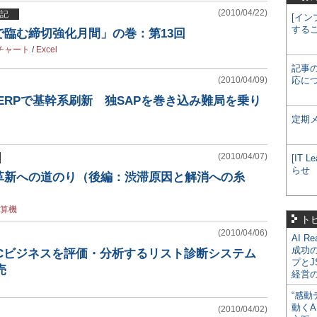
(2010/04/22)
記
[イン
する
で臨む締切強化月間」の巻：第13回
チャート
/
Excel
記事
(2010/04/09)
応に
P ERPで基幹系刷新 独SAPを巻き込み難局を乗り
定期
(2010/04/07)
[IT
らせ
革新への道のり（後編：渋滞原因と解消への糸
算機
ト
(2010/04/06)
AI R
成功
2Cビジネスを評価・分析するリスト診断システム
プとJ
売
経営
“感動
動くA
(2010/04/02)