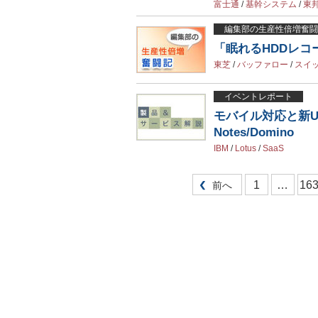
富士通
/
基幹システム
/
東
編集部の生産性倍増奮闘
「眠れるHDDレコ
東芝
/
バッファロー
/
スイッ
イベントレポート
モバイル対応と新U
Notes/Domino
IBM
/
Lotus
/
SaaS
1
…
16
前へ