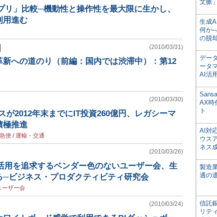
文脈」
務アプリ」比較─機動性と操作性を最大限に生かし、
利用進む
生成
何か─
の脱
(2010/03/31)
デー
革新への道のり（前編：国内では渋滞中）：第12
ータ
AI活
San
(2010/03/30)
AX
ト
が2012年末までにIT投資260億円、レガシーマ
積極推進
AI
急便
/
運輸・交通
ウス
ネス
(2010/03/26)
の有効活用を追求するベンダー色のないユーザー会、生
製造
適の
る─ビジネス・プロダクティビティ研究会
ユーザー会
信託銀
(2010/03/24)
リテ