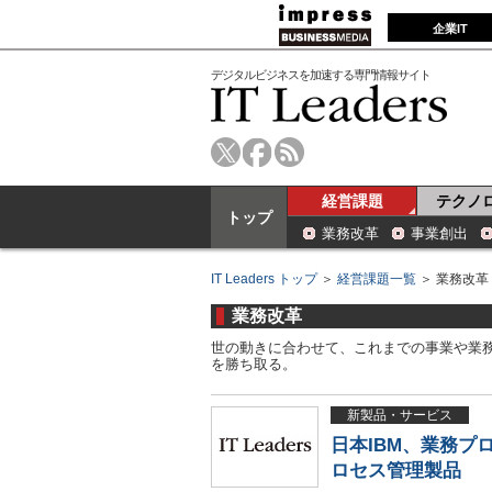
企業IT
デジタルビジネスを加速する専門情報サイト
経営課題
テクノ
トップ
業務改革
事業創出
IT Leaders トップ
＞
経営課題一覧
＞ 業務改革
業務改革
世の動きに合わせて、これまでの事業や業
を勝ち取る。
新製品・サービス
日本IBM、業務
ロセス管理製品