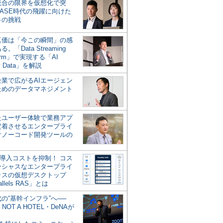
統合の限界を仮想化で突
ASE時代の飛躍に向けた
キの挑戦
の真価は「今この瞬間」の感
。「Data Streaming
form」で実現する「AI
y Data」を解説
企業で広がるAIエージェン
ためのデータマネジメント
？
たユーザー体験で業務アプ
定着させるエンタープライ
けノーコード開発ツールの
の導入コストを抑制！ コス
ンシャスなエンタープライ
ラスの仮想デスクトップ
allels RAS」とは
代の“基幹インフラ”へ──
NOT A HOTEL・DeNAが