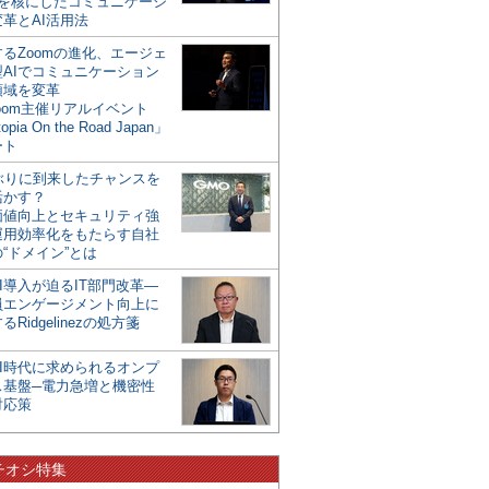
mを核にしたコミュニケーシ
革とAI活用法
るZoomの進化、エージェ
型AIでコミュニケーション
領域を変革
oom主催リアルイベント
opia On the Road Japan」
ート
年ぶりに到来したチャンスを
活かす？
価値向上とセキュリティ強
運用効率化をもたらす自社
“ドメイン”とは
I導入が迫るIT部門改革―
員エンゲージメント向上に
るRidgelinezの処方箋
AI時代に求められるオンプ
ス基盤─電力急増と機密性
対応策
チオシ特集