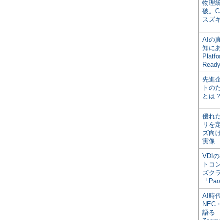
物理
破。C
スズ
AI
知にある
Plat
Read
先進
トの
とは
優れ
リを
ズ向
実像
VDI
トコ
ズク
「Par
AI時
NEC・
語る