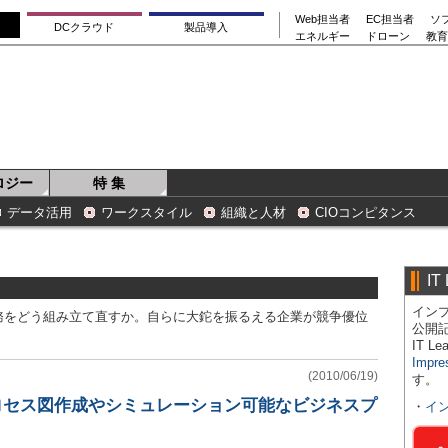
Web担当者
EC担当者
ソ
DCクラウド
製品導入
エネルギー
ドローン
教育
ロジー
特 集
データ活用
ワークスタイル
組織と人材
CIOコンピタンス
IT
インプ
務をどう組み立て直すか。自らに大鉈を振るえる企業が競争優位
公開
IT 
Impre
(2010/06/19)
す。
プロセス図作成やシミュレーション可能なビジネスプ
・
イ