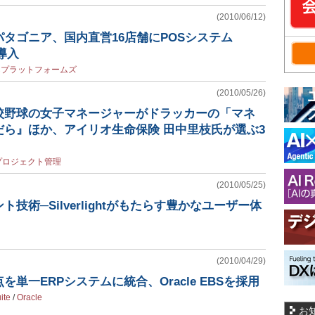
(2010/06/12)
タゴニア、国内直営16店舗にPOSシステム
を導入
Cプラットフォームズ
(2010/05/26)
校野球の女子マネージャーがドラッカーの「マネ
だら』ほか、アイリオ生命保険 田中里枝氏が選ぶ3
プロジェクト管理
(2010/05/25)
技術─Silverlightがもたらす豊かなユーザー体
(2010/04/29)
単一ERPシステムに統合、Oracle EBSを採用
ite
/
Oracle
お