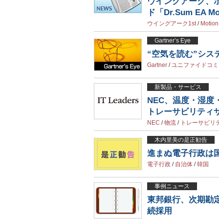
ウイングアーク、
ド「Dr.Sum EA Mo
ウイングアーク1st
/
Motio
Gartner’s Eye
“空気を読む”システムを
Gartner
/
ユニファイドコミ
新製品・サービス
NEC、温度・湿度
トレーサビリティ
NEC
/
物流
/
トレーサビリ
木内里美の是正勧告
進まぬ電子行政は
電子行政
/
自治体
/
韓国
事例ニュース
東邦銀行、次期勘定
続採用