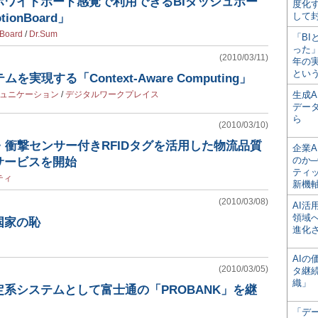
ホワイトボード感覚で利用できるBIダッシュボー
度化
して
tionBoard」
nBoard
/
Dr.Sum
「BI
った
(2010/03/11)
年の
とい
実現する「Context-Aware Computing」
ュニケーション
/
デジタルワークプレイス
生成
デー
ら
(2010/03/10)
・衝撃センサー付きRFIDタグを活用した物流品質
企業A
のか─
サービスを開始
ティ
ティ
新機
(2010/03/08)
AI
領域
国家の恥
進化
AI
(2010/03/05)
タ継
織」
系システムとして富士通の「PROBANK」を継
「デ