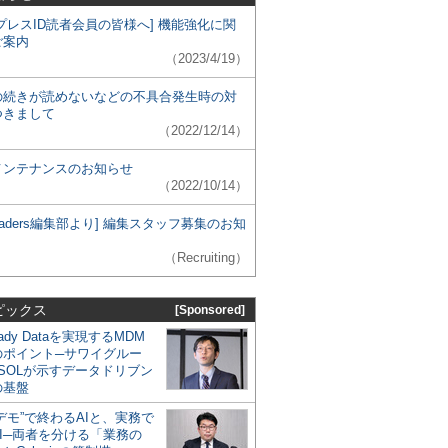
プレスID読者会員の皆様へ] 機能強化に関
ご案内
（2023/4/19）
の続きが読めないなどの不具合発生時の対
つきまして
（2022/12/14）
メンテナンスのお知らせ
（2022/10/14）
 Leaders編集部より] 編集スタッフ募集のお知
（Recruiting）
ピックス
[Sponsored]
eady Dataを実現するMDM
のポイント─サワイグルー
SOLが示すデータドリブン
の基盤
デモ”で終わるAIと、実務で
I─両者を分ける「業務の