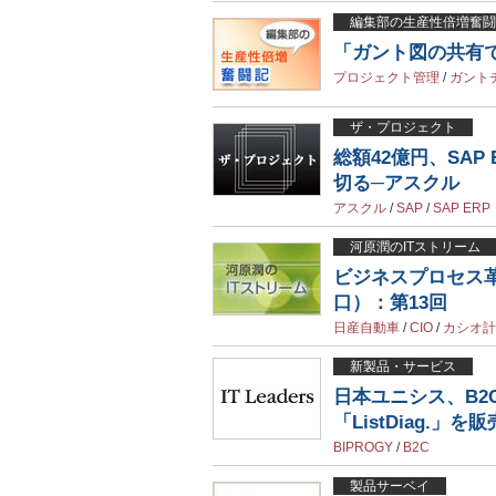
編集部の生産性倍増奮闘
「ガント図の共有
プロジェクト管理
/
ガント
ザ・プロジェクト
総額42億円、SA
切る─アスクル
アスクル
/
SAP
/
SAP ERP
河原潤のITストリーム
ビジネスプロセス
口）：第13回
日産自動車
/
CIO
/
カシオ計
新製品・サービス
日本ユニシス、B
「ListDiag.」を販
BIPROGY
/
B2C
製品サーベイ