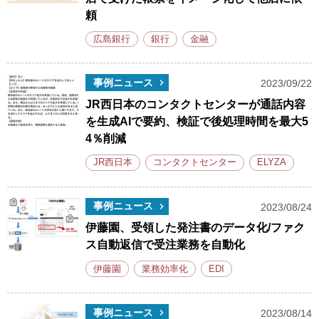
頼
広島銀行
銀行
金融
事例ニュース
2023/09/22
JR西日本のコンタクトセンターが通話内容
を生成AIで要約、検証で後処理時間を最大5
4％削減
JR西日本
コンタクトセンター
ELYZA
事例ニュース
2023/08/24
伊藤園、受領した発注書のデータ化/ファク
ス自動返信で受注業務を自動化
伊藤園
業務効率化
EDI
事例ニュース
2023/08/14