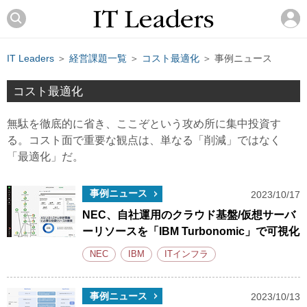
IT Leaders
＞
経営課題一覧
＞
コスト最適化
＞ 事例ニュース
コスト最適化
無駄を徹底的に省き、ここぞという攻め所に集中投資す
る。コスト面で重要な観点は、単なる「削減」ではなく
「最適化」だ。
事例ニュース
2023/10/17
NEC、自社運用のクラウド基盤/仮想サーバ
ーリソースを「IBM Turbonomic」で可視化
NEC
IBM
ITインフラ
事例ニュース
2023/10/13