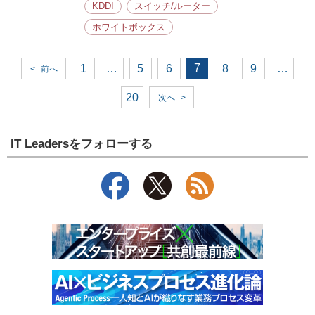
KDDI
スイッチ/ルーター
ホワイトボックス
7
1
…
5
6
8
9
…
<
前へ
20
次へ
>
IT Leadersをフォローする