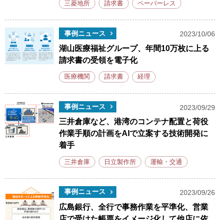
三菱地所
請求書
ペーパーレス
事例ニュース
2023/10/06
湖山医療福祉グループ、年間10万枚に上る
請求書の受領を電子化
医療機関
請求書
経理
事例ニュース
2023/09/29
三井倉庫など、港湾のコンテナ配置と荷役
作業手順の計画をAIで立案する技術開発に
着手
三井倉庫
日立製作所
運輸・交通
事例ニュース
2023/09/26
広島銀行、全行で事務作業を平準化、営業
店で受けた帳票をイメージ化して他店に依