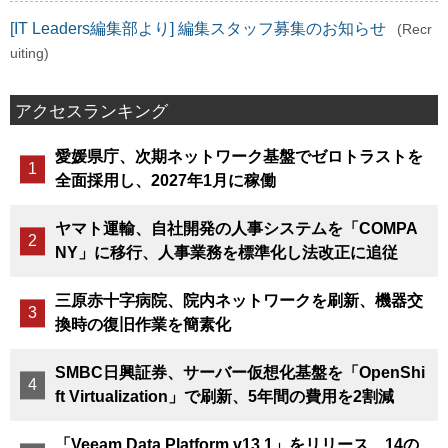
[IT Leaders編集部より] 編集スタッフ募集のお知らせ
(Recr
uiting)
アクセスランキング
愛媛県庁、次期ネットワーク基盤でゼロトラストを
全面採用し、2027年1月に稼働
ヤマト運輸、自社開発の人事システムを「COMPA
NY」に移行、人事業務を標準化し法改正に追従
三原赤十字病院、院内ネットワークを刷新、機器交
換時の復旧作業を簡素化
SMBC日興証券、サーバー仮想化基盤を「OpenShi
ft Virtualization」で刷新、5年間の費用を2割減
「Veeam Data Platform v13.1」をリリース、14の