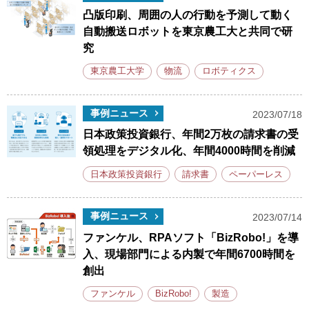
凸版印刷、周囲の人の行動を予測して動く
自動搬送ロボットを東京農工大と共同で研
究
東京農工大学
物流
ロボティクス
事例ニュース
2023/07/18
日本政策投資銀行、年間2万枚の請求書の受
領処理をデジタル化、年間4000時間を削減
日本政策投資銀行
請求書
ペーパーレス
事例ニュース
2023/07/14
ファンケル、RPAソフト「BizRobo!」を導
入、現場部門による内製で年間6700時間を
創出
ファンケル
BizRobo!
製造