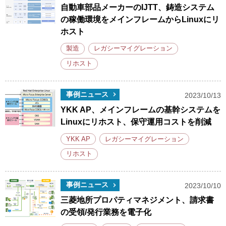
自動車部品メーカーのIJTT、鋳造システム
の稼働環境をメインフレームからLinuxにリ
ホスト
製造
レガシーマイグレーション
リホスト
事例ニュース
2023/10/13
YKK AP、メインフレームの基幹システムを
Linuxにリホスト、保守運用コストを削減
YKK AP
レガシーマイグレーション
リホスト
事例ニュース
2023/10/10
三菱地所プロパティマネジメント、請求書
の受領/発行業務を電子化