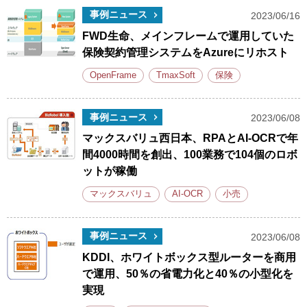
事例ニュース
2023/06/16
FWD生命、メインフレームで運用していた
保険契約管理システムをAzureにリホスト
OpenFrame
TmaxSoft
保険
事例ニュース
2023/06/08
マックスバリュ西日本、RPAとAI-OCRで年
間4000時間を創出、100業務で104個のロボ
ットが稼働
マックスバリュ
AI-OCR
小売
事例ニュース
2023/06/08
KDDI、ホワイトボックス型ルーターを商用
で運用、50％の省電力化と40％の小型化を
実現