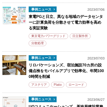
事例ニュース
2023/07/06
東電PGと日立、異なる地域のデータセンタ
ーに計算負荷を分散させて電力効率を高め
る実証実験
東京電力パワーグリッド
日立製作所
分散処理
事例ニュース
2023/07/03
リロバケーションズ、宿泊施設70カ所の設
備点検をモバイルアプリで効率化、年間100
0時間を削減
アステリア
Platio
ローコード
事例ニュース
2023/06/27
UQコミュニケーションズ、基地局建設業務