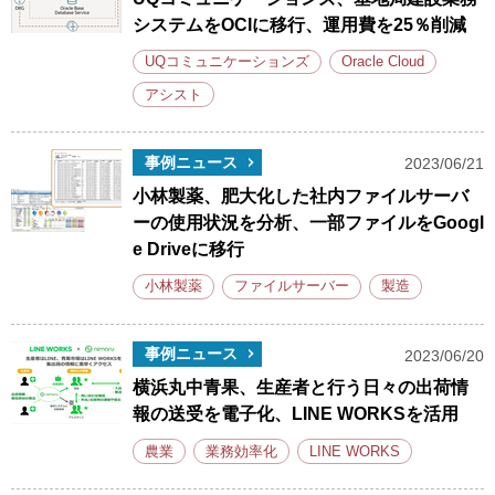
システムをOCIに移行、運用費を25％削減
UQコミュニケーションズ
Oracle Cloud
アシスト
事例ニュース
2023/06/21
小林製薬、肥大化した社内ファイルサーバ
ーの使用状況を分析、一部ファイルをGoogl
e Driveに移行
小林製薬
ファイルサーバー
製造
事例ニュース
2023/06/20
横浜丸中青果、生産者と行う日々の出荷情
報の送受を電子化、LINE WORKSを活用
農業
業務効率化
LINE WORKS