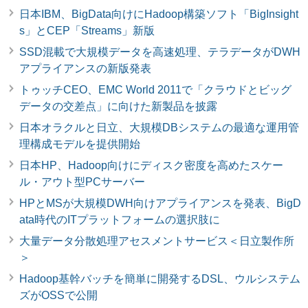
日本IBM、BigData向けにHadoop構築ソフト「BigInsight
s」とCEP「Streams」新版
SSD混載で大規模データを高速処理、テラデータがDWH
アプライアンスの新版発表
トゥッチCEO、EMC World 2011で「クラウドとビッグ
データの交差点」に向けた新製品を披露
日本オラクルと日立、大規模DBシステムの最適な運用管
理構成モデルを提供開始
日本HP、Hadoop向けにディスク密度を高めたスケー
ル・アウト型PCサーバー
HPとMSが大規模DWH向けアプライアンスを発表、BigD
ata時代のITプラットフォームの選択肢に
大量データ分散処理アセスメントサービス＜日立製作所
＞
Hadoop基幹バッチを簡単に開発するDSL、ウルシステム
ズがOSSで公開