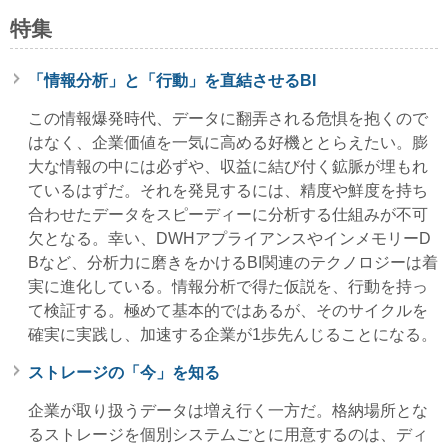
特集
「情報分析」と「行動」を直結させるBI
この情報爆発時代、データに翻弄される危惧を抱くので
はなく、企業価値を一気に高める好機ととらえたい。膨
大な情報の中には必ずや、収益に結び付く鉱脈が埋もれ
ているはずだ。それを発見するには、精度や鮮度を持ち
合わせたデータをスピーディーに分析する仕組みが不可
欠となる。幸い、DWHアプライアンスやインメモリーD
Bなど、分析力に磨きをかけるBI関連のテクノロジーは着
実に進化している。情報分析で得た仮説を、行動を持っ
て検証する。極めて基本的ではあるが、そのサイクルを
確実に実践し、加速する企業が1歩先んじることになる。
ストレージの「今」を知る
企業が取り扱うデータは増え行く一方だ。格納場所とな
るストレージを個別システムごとに用意するのは、ディ