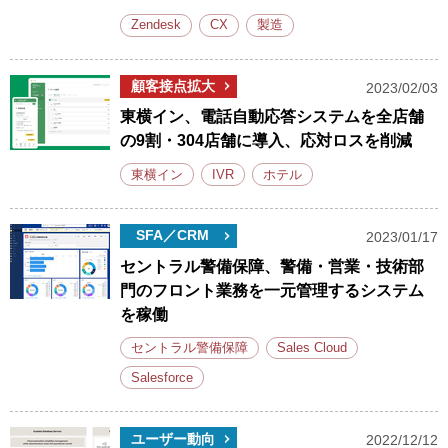
Zendesk
CX
製造
顧客接点拡大
2023/02/03
東横イン、電話自動応答システムを全店舗
の9割・304店舗に導入、応対ロスを削減
東横イン
IVR
ホテル
SFA／CRM
2023/01/17
セントラル警備保障、警備・営業・技術部
門のフロント業務を一元管理するシステム
を稼働
セントラル警備保障
Sales Cloud
Salesforce
ユーザー動向
2022/12/12