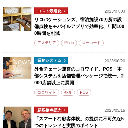
コスト最適化
2023/07/03
リロバケーションズ、宿泊施設70カ所の設
備点検をモバイルアプリで効率化、年間100
0時間を削減
アステリア
Platio
ローコード
業務システム
2023/06/20
外食チェーン運営のコロワイド、POS・本
部システムを店舗管理パッケージで統一、2
000店舗以上に展開
コロワイド
外食
POS
顧客接点拡大
2023/03/15
「スマートな顧客体験」の提供に不可欠な5
つのトレンドと実践のポイント