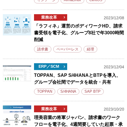
インテージ
AlmaLinux
CentOS
業務改革
2023/12/08
「ラフィネ」運営のボディワークHD、請求
書受領を電子化、グループ8社で年3000時間
削減
請求書
ペーパーレス
経理
ERP／SCM
2023/12/04
TOPPAN、SAP S/4HANAとBTPを導入、
グループ会社間でデータを統合・共有
TOPPAN
S/4HANA
SAP BTP
業務改革
2023/10/20
理美容業の将軍ジャパン、請求書のワーク
フローを電子化、4週間要していた起票・承