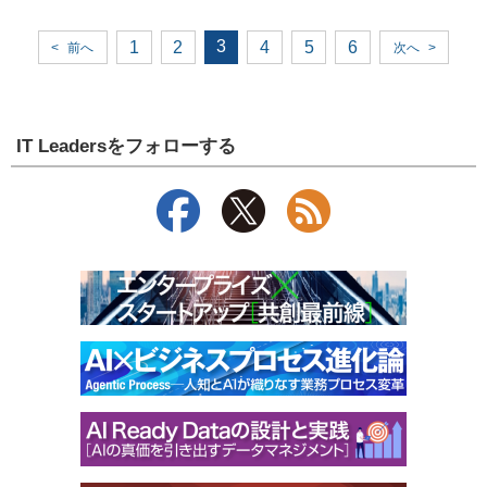
3
1
2
4
5
6
<
前へ
次へ
>
IT Leadersをフォローする