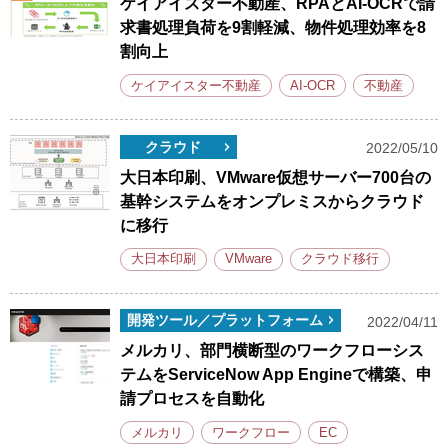
ケイアイスター不動産、RPAとAI-OCRで請
求書処理負荷を9割軽減、物件処理効率を8
割向上
ケイアイスター不動産
AI-OCR
不動産
クラウド
2022/05/10
大日本印刷、VMware仮想サーバー700台の
基幹システムをオンプレミスからクラウド
に移行
大日本印刷
VMware
クラウド移行
開発ツール／プラットフォーム
2022/04/11
メルカリ、部門横断型のワークフローシス
テムをServiceNow App Engineで構築、申
請プロセスを自動化
メルカリ
ワークフロー
EC