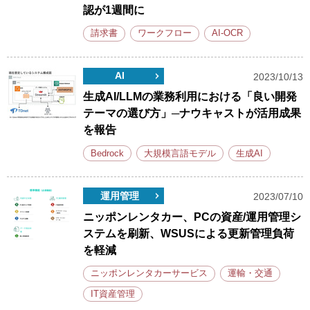
認が1週間に
請求書
ワークフロー
AI-OCR
AI
2023/10/13
生成AI/LLMの業務利用における「良い開発
テーマの選び方」─ナウキャストが活用成果
を報告
Bedrock
大規模言語モデル
生成AI
運用管理
2023/07/10
ニッポンレンタカー、PCの資産/運用管理シ
ステムを刷新、WSUSによる更新管理負荷
を軽減
ニッポンレンタカーサービス
運輸・交通
IT資産管理