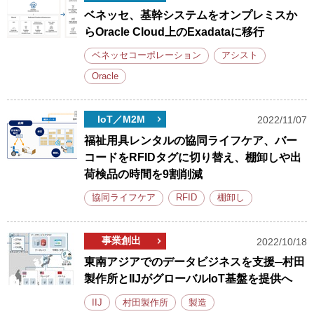
ベネッセ、基幹システムをオンプレミスか
らOracle Cloud上のExadataに移行
ベネッセコーポレーション
アシスト
Oracle
IoT／M2M
2022/11/07
福祉用具レンタルの協同ライフケア、バー
コードをRFIDタグに切り替え、棚卸しや出
荷検品の時間を9割削減
協同ライフケア
RFID
棚卸し
事業創出
2022/10/18
東南アジアでのデータビジネスを支援─村田
製作所とIIJがグローバルIoT基盤を提供へ
IIJ
村田製作所
製造