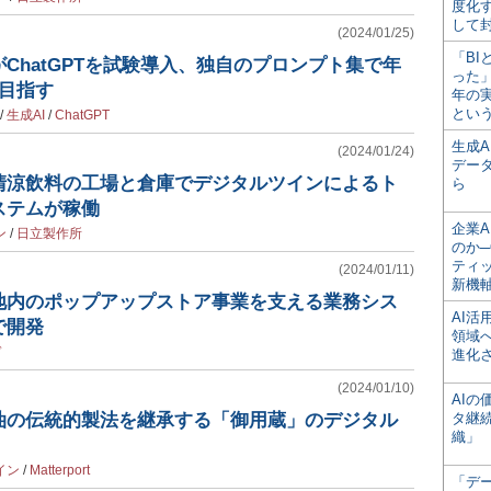
度化
して
(2024/01/25)
「BI
ChatGPTを試験導入、独自のプロンプト集で年
った
目指す
年の
とい
/
生成AI
/
ChatGPT
生成
(2024/01/24)
デー
清涼飲料の工場と倉庫でデジタルツインによるト
ら
ステムが稼働
企業A
ン
/
日立製作所
のか─
ティ
(2024/01/11)
新機
地内のポップアップストア事業を支える業務シス
AI
で開発
領域
ド
進化
(2024/01/10)
AI
油の伝統的製法を継承する「御用蔵」のデジタル
タ継
織」
イン
/
Matterport
「デ