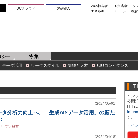
Web担当者
EC担当者
ソ
DCクラウド
製品導入
エネルギー
ドローン
教育
ロジー
特 集
データ活用
ワークスタイル
組織と人材
CIOコンピタンス
IT
インプ
公開
(2024/05/01)
IT 
Impre
タ分析力向上へ、「生成AI×データ活用」の新た
す。
D
・
イ
ドリブン経営
(2024/04/18)