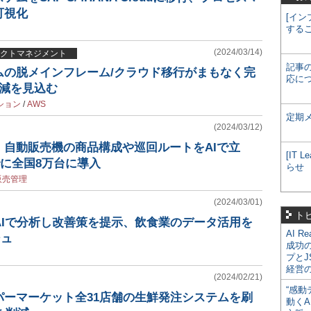
可視化
[イン
する
(2024/03/14)
クトマネジメント
記事
ムの脱メインフレーム/クラウド移行がまもなく完
応に
削減を見込む
ション
/
AWS
定期
(2024/03/12)
、自動販売機の商品構成や巡回ルートをAIで立
[IT
でに全国8万台に導入
らせ
販売管理
(2024/03/01)
ト
AIで分析し改善策を提示、飲食業のデータ活用を
AI R
シュ
成功
プとJ
経営
(2024/02/21)
“感動
パーマーケット全31店舗の生鮮発注システムを刷
動くA