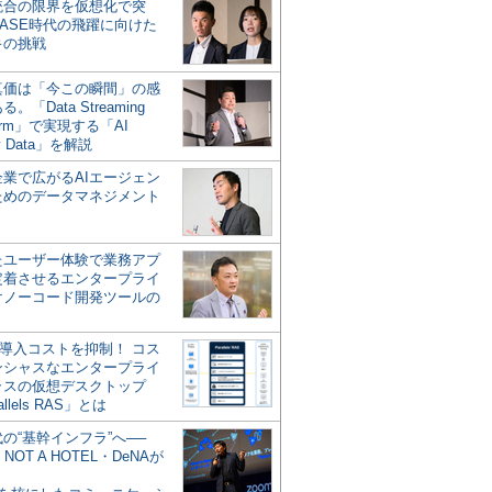
統合の限界を仮想化で突
ASE時代の飛躍に向けた
キの挑戦
の真価は「今この瞬間」の感
。「Data Streaming
form」で実現する「AI
y Data」を解説
企業で広がるAIエージェン
ためのデータマネジメント
？
たユーザー体験で業務アプ
定着させるエンタープライ
けノーコード開発ツールの
の導入コストを抑制！ コス
ンシャスなエンタープライ
ラスの仮想デスクトップ
allels RAS」とは
代の“基幹インフラ”へ──
NOT A HOTEL・DeNAが