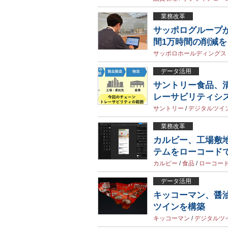
業務改革
サッポログループが
間1万時間の削減を
サッポロホールディングス
データ活用
サントリー食品、
レーサビリティシ
サントリー
/
デジタルツイ
業務改革
カルビー、工場敷
テムをローコード
カルビー
/
食品
/
ローコー
データ活用
キッコーマン、醤
ツインを構築
キッコーマン
/
デジタルツ