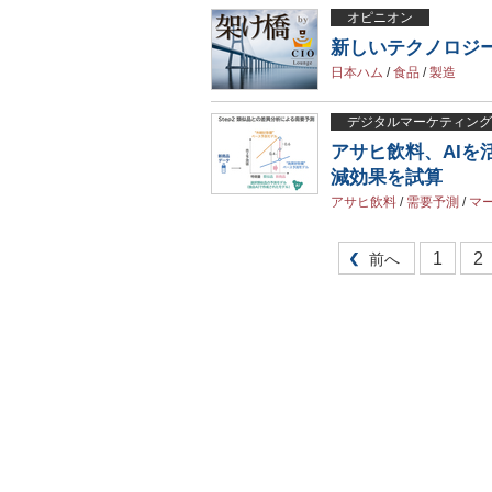
オピニオン
新しいテクノロジーと
日本ハム
/
食品
/
製造
デジタルマーケティング
アサヒ飲料、AIを
減効果を試算
アサヒ飲料
/
需要予測
/
マ
1
2
前へ