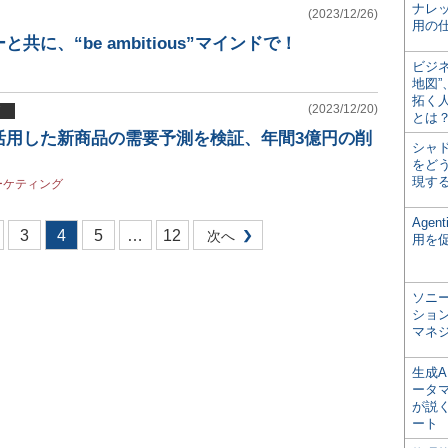
ナレ
(2023/12/26)
用の仕
共に、“be ambitious”マインドで！
ビジ
地図
拓く
(2023/12/20)
とは
活用した新商品の需要予測を検証、年間3億円の削
シャ
をどう
現す
ーケティング
Age
3
4
5
…
12
次へ
用を
ソニ
ショ
マネ
生成
ータ
が説く
ート