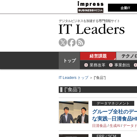
企業IT
デジタルビジネスを加速する専門情報サイト
経営課題
テクノ
トップ
業務改革
事業創出
IT Leaders トップ
＞ ["食品"]
["食品"]
データマネジメント
グループ全社のデー
な実践─日清食品H
日清食品
/
生成AI
/
データ
ERP／SCM