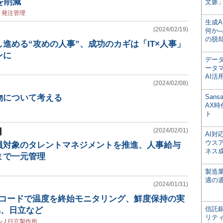
を削減
文脈」
/
発注管理
生成
(2024/02/19)
何か─
の脱
進める“攻めの人事”、成功のカギは「IT×人事」
ンに
デー
ータ
AI活
(2024/02/08)
物について考える
San
AX
ト
(2024/02/01)
AI
ウス
員対象のタレントマネジメントを推進、人事給与
ネス
まで一元管理
製造
適の
(2024/01/31)
Rコードで温度を終始モニタリング、鮮度保持の実
信託銀
協、日立など
リテ
ン
/
日立製作所