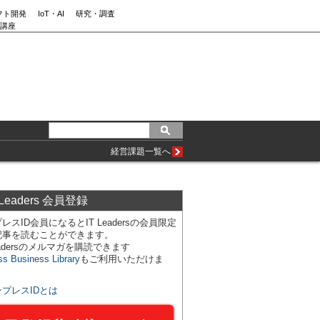
フト開発
IoT・AI
研究・調査
講座
経営課題一覧へ
 Leaders 会員登録
レスID会員になるとIT Leadersの会員限定
記事を読むことができます。
Leadersのメルマガを購読できます
ss Business Library
もご利用いただけま
ンプレスIDとは