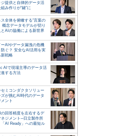
ッジ提供と自律的データ活
組み作りが“鍵”に
ネス全体を俯瞰する“言葉の
”、概念データモデルが切り
人とAIの協働による新世界
？
ドーAIやデータ漏洩の危機
防ぐ？ 安全なAI活用を実
る新戦略
ntic AIで現場主導のデータ活
促進する方法
ーセミコンダクタソリュー
ンズが挑むAI時代のデータ
ジメント
AIの回答精度を左右するデ
マネジメント─日立製作所
「AI Ready」への最短ル