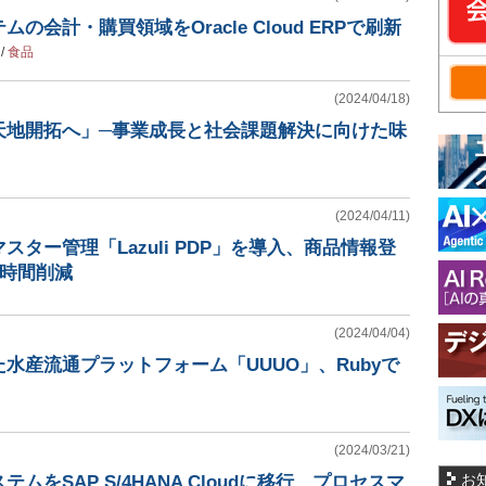
の会計・購買領域をOracle Cloud ERPで刷新
/
食品
(2024/04/18)
天地開拓へ」─事業成長と社会課題解決に向けた味
(2024/04/11)
ター管理「Lazuli PDP」を導入、商品情報登
0時間削減
(2024/04/04)
水産流通プラットフォーム「UUUO」、Rubyで
(2024/03/21)
お
ムをSAP S/4HANA Cloudに移行、プロセスマ