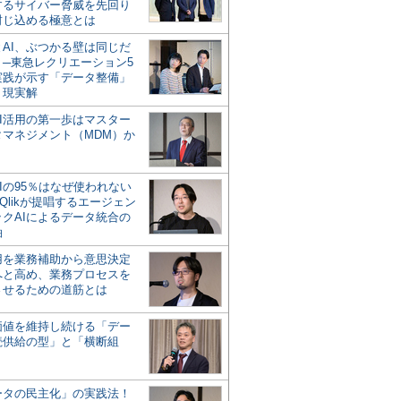
するサイバー脅威を先回り
封じ込める極意とは
とAI、ぶつかる壁は同じだ
」─東急レクリエーション5
実践が示す「データ整備」
う現実解
AI活用の第一歩はマスター
タマネジメント（MDM）か
Iの95％はなぜ使われない
Qlikが提唱するエージェン
ックAIによるデータ統合の
軸
活用を業務補助から意思決定
へと高め、業務プロセスを
させるための道筋とは
の価値を維持し続ける「デー
続供給の型」と「横断組
ータの民主化」の実践法！