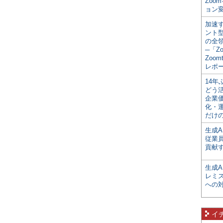
Zoo
ョン変
加速す
ント
の全
─「Z
Zoomt
レポ
14
どう
企業
化・
だけの
生成A
従業
貢献す
生成
レミ
への
イ