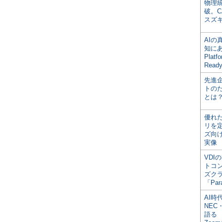
物理
破。C
スズ
AI
知にある
Plat
Read
先進
トの
とは
優れ
リを
ズ向
実像
VDI
トコ
ズク
「Par
AI時
NEC・
語る