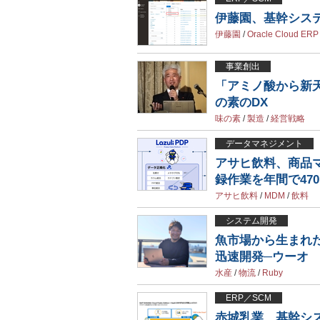
伊藤園、基幹システム
伊藤園
/
Oracle Cloud ERP
事業創出
「アミノ酸から新
の素のDX
味の素
/
製造
/
経営戦略
データマネジメント
アサヒ飲料、商品マス
録作業を年間で47
アサヒ飲料
/
MDM
/
飲料
システム開発
魚市場から生まれた
迅速開発─ウーオ
水産
/
物流
/
Ruby
ERP／SCM
赤城乳業、基幹システ