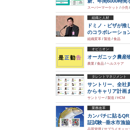
新、年間6000時間
スーパーマーケット
/
小売
組織と人材
ドミノ・ピザが推し
のコラボレーショ
組織変革
/
製造
/
食品
オピニオン
オーガニック農産
農業
/
食品
/
ヘルスケア
タレントマネジメント
サントリー、全社
からキャリア計画
サントリー
/
製造
/
HCM
業務改革
カンパチに貼るQ
証試験─垂水市漁
品質管理
/
サプライチェー