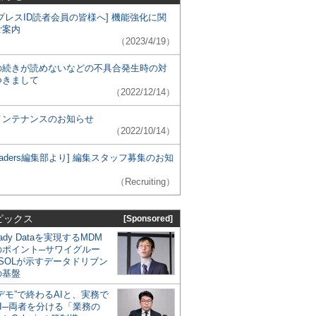
プレスID読者会員の皆様へ] 機能強化に関
ご案内
（2023/4/19）
の続きが読めないなどの不具合発生時の対
つきまして
（2022/12/14）
メンテナンスのお知らせ
（2022/10/14）
 Leaders編集部より] 編集スタッフ募集のお知
（Recruiting）
ピックス
[Sponsored]
eady Dataを実現するMDM
のポイント─サワイグルー
SOLが示すデータドリブン
の基盤
デモ”で終わるAIと、実務で
I─両者を分ける「業務の