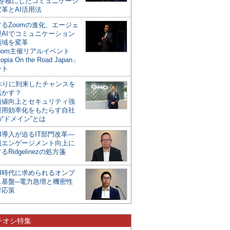
mを核にしたコミュニケーシ
革とAI活用法
るZoomの進化、エージェ
型AIでコミュニケーション
領域を変革
oom主催リアルイベント
opia On the Road Japan」
ート
年ぶりに到来したチャンスを
活かす？
価値向上とセキュリティ強
運用効率化をもたらす自社
“ドメイン”とは
I導入が迫るIT部門改革―
員エンゲージメント向上に
るRidgelinezの処方箋
AI時代に求められるオンプ
ス基盤─電力急増と機密性
対応策
チオシ特集