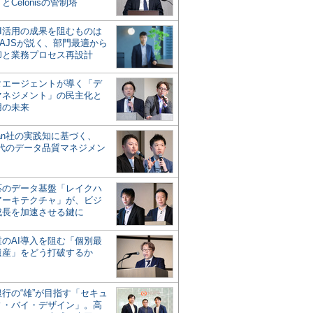
とCelonisの管制塔
AI活用の成果を阻むものは
AJSが説く、部門最適から
却と業務プロセス再設計
タエージェントが導く「デ
マネジメント」の民主化と
用の未来
san社の実践知に基づく、
時代のデータ品質マネジメン
対応のデータ基盤「レイクハ
アーキテクチャ」が、ビジ
成長を加速させる鍵に
業のAI導入を阻む「個別最
遺産」をどう打破するか
行の“雄”が目指す「セキュ
ィ・バイ・デザイン」。高