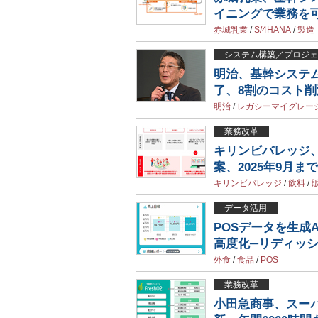
イニングで業務を
赤城乳業
/
S/4HANA
/
製造
システム構築／プロジェ
明治、基幹システ
了、8割のコスト
明治
/
レガシーマイグレー
業務改革
キリンビバレッジ
案、2025年9月ま
キリンビバレッジ
/
飲料
/
データ活用
POSデータを生成
高度化─リディッ
外食
/
食品
/
POS
業務改革
小田急商事、スー