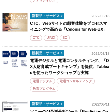
アナリティクス
新製品・サービス
2022/05/18
CTC、Webサイトの顧客体験をプロセスマ
イニングで高める「Celonis for Web-UX」
CTC
UI/UX
EC
新製品・サービス
2022/05/18
電通デジタルと電通コンサルティング、「D
X人財育成ブートキャンプ」を提供、Tablea
uを使ったワークショップも実施
電通デジタル
電通コンサルティング
教育プログラム
新製品・サービス
2022/05/11
ソニーのAI予測分析ツール「Prediction On