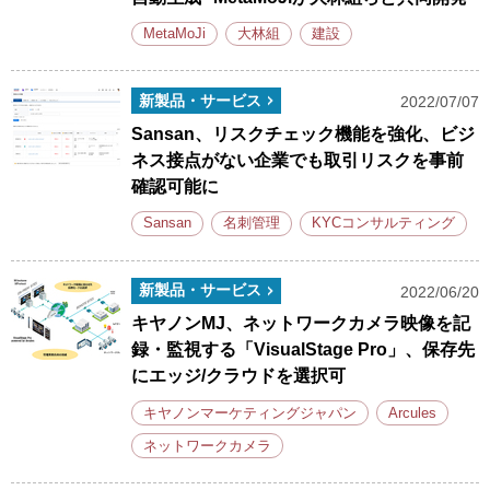
MetaMoJi
大林組
建設
新製品・サービス
2022/07/07
Sansan、リスクチェック機能を強化、ビジ
ネス接点がない企業でも取引リスクを事前
確認可能に
Sansan
名刺管理
KYCコンサルティング
新製品・サービス
2022/06/20
キヤノンMJ、ネットワークカメラ映像を記
録・監視する「VisualStage Pro」、保存先
にエッジ/クラウドを選択可
キヤノンマーケティングジャパン
Arcules
ネットワークカメラ