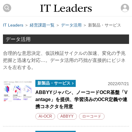
IT Leaders
＞
経営課題一覧
＞
データ活用
＞ 新製品・サービス
データ活用
合理的な意思決定、仮説検証サイクルの加速、変化の予兆
把握と迅速な対応…。データ活用の巧拙が直接的にビジネ
スを左右する。
新製品・サービス
2022/07/21
ABBYYジャパン、ノーコードOCR基盤「V
antage」を提供、学習済みのOCR定義や連
携コネクタを用意
AI-OCR
ABBYY
ローコード