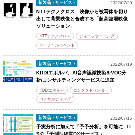
新製品・サービス
2022/07/20
NTTテクノクロス、映像から被写体を切り
出して背景映像と合成する「超高臨場映像
ソリューション」
NTTテクノクロス
ディープラーニング
バーチャルイベント
新製品・サービス
2022/07/19
KDDIエボルバ、AI音声認識技術をVOC分
析/コンサルティングサービスに追加
KDDIエボルバ
コンタクトセンター
コンサルティング
新製品・サービス
2022/07/15
予実分析に加えて「予予分析」を可能に─TI
Sの「予測型経営DXサービス」