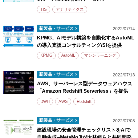
TIS
アナリティクス
新製品・サービス
2022/07/14
KPMG、AIモデル構築を自動化するAutoML
の導入支援コンサルティング/SIを提供
KPMG
AutoML
マシンラーニング
新製品・サービス
2022/07/13
AWS、サーバーレス型データウェアハウス
「Amazon Redshift Serverless」を提供
DWH
AWS
Redshift
新製品・サービス
2022/07/08
建設現場の安全管理チェックリストをAIで
自動生成─MetaMoJiが大林組らと共同開発