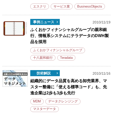
エスクリ
サービス業
BusinessObjects
事例ニュース
2010/11/19
ふくおかフィナンシャルグループの親和銀
行、情報系システムにテラデータのDWH製
品を採用
ふくおかフィナンシャルグループ
十八親和銀行
Teradata
技術解説
2010/11/16
組織的にデータ品質を高める卸売業界、マ
スター整備に「使える標準コード」も、先
進企業は2歩も3歩も先行
MDM
データクレンジング
マスターデータ