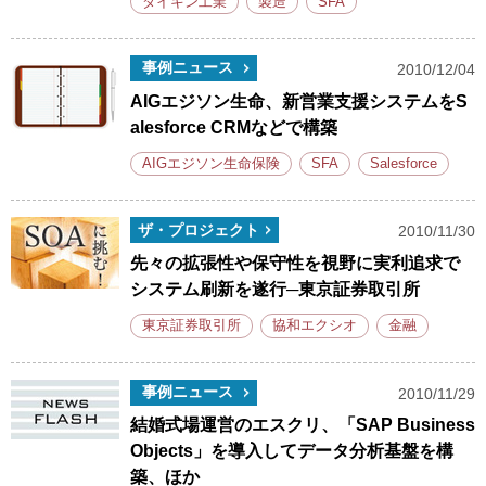
ダイキン工業
製造
SFA
事例ニュース
2010/12/04
AIGエジソン生命、新営業支援システムをS
alesforce CRMなどで構築
AIGエジソン生命保険
SFA
Salesforce
ザ・プロジェクト
2010/11/30
先々の拡張性や保守性を視野に実利追求で
システム刷新を遂行─東京証券取引所
東京証券取引所
協和エクシオ
金融
事例ニュース
2010/11/29
結婚式場運営のエスクリ、「SAP Business
Objects」を導入してデータ分析基盤を構
築、ほか