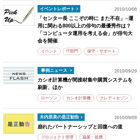
イベントレポート
2010/10/08
「センター長 ここぞの時に また不在」─運
用に関わる800以上の俳句の最優秀作は？
「コンピュータ運用を考える会」が俳句大
会を開催
イベント
IT部門
保守・サポート
事例ニュース
2010/09/29
カシオ計算機が間接材集中購買システムを
刷新、ほか
ローソン
カシオ計算機
クレディセゾン
木内里美の是正勧告
2010/09/09
崩れたパートナーシップと回復への道
プロジェクト管理
協業・提携