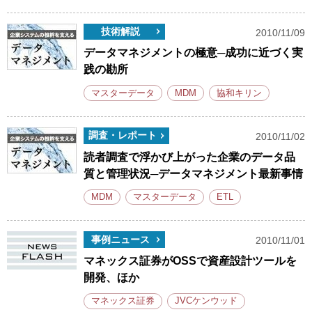
技術解説
2010/11/09
データマネジメントの極意─成功に近づく実
践の勘所
マスターデータ
MDM
協和キリン
調査・レポート
2010/11/02
読者調査で浮かび上がった企業のデータ品
質と管理状況─データマネジメント最新事情
MDM
マスターデータ
ETL
事例ニュース
2010/11/01
マネックス証券がOSSで資産設計ツールを
開発、ほか
マネックス証券
JVCケンウッド