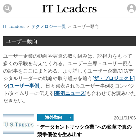
IT Leaders
＞
テクノロジー一覧
＞ ユーザー動向
ユーザー動向
ユーザー企業の動向や実際の取り組みは、説得力をもって
多くの示唆を与えてくれる。ユーザー主導・ユーザー視点
の記事をここにまとめる。より詳しくユーザー企業/CIO/デ
ジタルリーダーの戦略や取り組みを追う
[
ザ・プロジェクト
]
や
[
ユーザー事例
]
、日々発表されるユーザー事例をコンパク
ト/タイムリーに伝える
[
事例ニュース
]
も合わせてお読みいた
だきたい。
海外動向
2011/01/06
“データセントリック企業”への変革で真の
競争優位を生み出す