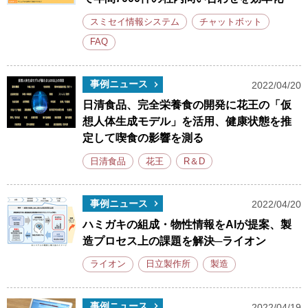
スミセイ情報システム
チャットボット
FAQ
事例ニュース
2022/04/20
日清食品、完全栄養食の開発に花王の「仮
想人体生成モデル」を活用、健康状態を推
定して喫食の影響を測る
日清食品
花王
R＆D
事例ニュース
2022/04/20
ハミガキの組成・物性情報をAIが提案、製
造プロセス上の課題を解決─ライオン
ライオン
日立製作所
製造
事例ニュース
2022/04/19