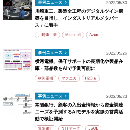
事例ニュース
2022/05/30
川崎重工、製造全工程のデジタルツイン構
築を目指し「インダストリアルメタバー
ス」に着手
川崎重工業
Microsoft
Azure
事例ニュース
2022/05/26
横河電機、保守サポートの長期化や製品在
庫・部品数をAIで予測可能に
横河電機
マクニカ
H2O.ai
事例ニュース
2022/05/23
常陽銀行、顧客の入出金情報から資金調達
ニーズを予測するAIモデルを実際の営業活
動で検証開始
常陽銀行
NTTデータ
JSOL