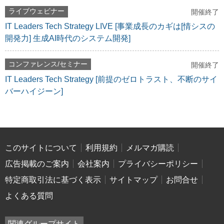
ライブウェビナー
開催終了
IT Leaders Tech Strategy LIVE [事業成長のカギは[情シスの
開発力] 生成AI時代のシステム開発]
コンファレンス/セミナー
開催終了
IT Leaders Tech Strategy [前提のゼロトラスト、不断のサイ
バーハイジーン]
このサイトについて
利用規約
メルマガ購読
広告掲載のご案内
会社案内
プライバシーポリシー
特定商取引法に基づく表示
サイトマップ
お問合せ
よくある質問
関連グループサイト