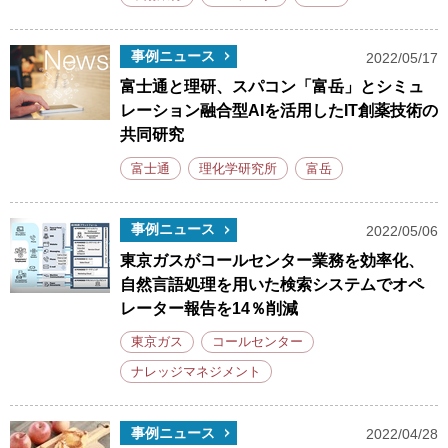
事例ニュース
2022/05/17
富士通と理研、スパコン「富岳」とシミュ
レーション融合型AIを活用したIT創薬技術の
共同研究
富士通
理化学研究所
富岳
事例ニュース
2022/05/06
東京ガスがコールセンター業務を効率化、
自然言語処理を用いた検索システムでオペ
レーター報告を14％削減
東京ガス
コールセンター
ナレッジマネジメント
事例ニュース
2022/04/28