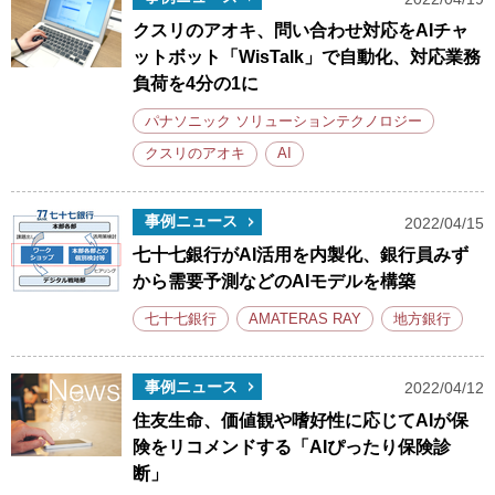
クスリのアオキ、問い合わせ対応をAIチャ
ットボット「WisTalk」で自動化、対応業務
負荷を4分の1に
パナソニック ソリューションテクノロジー
クスリのアオキ
AI
事例ニュース
2022/04/15
七十七銀行がAI活用を内製化、銀行員みず
から需要予測などのAIモデルを構築
七十七銀行
AMATERAS RAY
地方銀行
事例ニュース
2022/04/12
住友生命、価値観や嗜好性に応じてAIが保
険をリコメンドする「AIぴったり保険診
断」