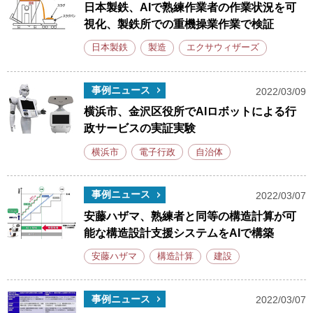
日本製鉄、AIで熟練作業者の作業状況を可
視化、製鉄所での重機操業作業で検証
日本製鉄
製造
エクサウィザーズ
事例ニュース
2022/03/09
横浜市、金沢区役所でAIロボットによる行
政サービスの実証実験
横浜市
電子行政
自治体
事例ニュース
2022/03/07
安藤ハザマ、熟練者と同等の構造計算が可
能な構造設計支援システムをAIで構築
安藤ハザマ
構造計算
建設
事例ニュース
2022/03/07