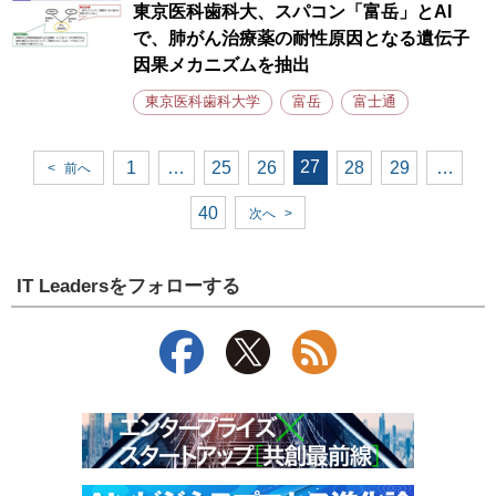
東京医科歯科大、スパコン「富岳」とAI
で、肺がん治療薬の耐性原因となる遺伝子
因果メカニズムを抽出
東京医科歯科大学
富岳
富士通
27
1
…
25
26
28
29
…
<
前へ
40
次へ
>
IT Leadersをフォローする