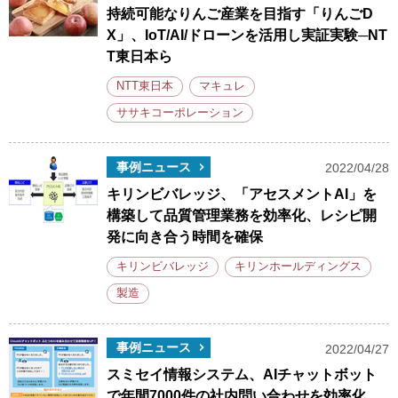
持続可能なりんご産業を目指す「りんごD
X」、IoT/AI/ドローンを活用し実証実験─NT
T東日本ら
NTT東日本
マキュレ
ササキコーポレーション
事例ニュース
2022/04/28
キリンビバレッジ、「アセスメントAI」を
構築して品質管理業務を効率化、レシピ開
発に向き合う時間を確保
キリンビバレッジ
キリンホールディングス
製造
事例ニュース
2022/04/27
スミセイ情報システム、AIチャットボット
で年間7000件の社内問い合わせを効率化