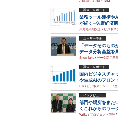
Atlassian
/
Jira
/
ITSM
調査・レポート
業務ツール連携や
が続く─矢野経済
矢野経済研究所
/
ビジネス
ユーザー事例
「データそのものが
データ分析基盤を
Snowflake
/
データ活用基
調査・レポート
国内ビジネスチャッ
や生成AIのフロント
ITR
/
ビジネスチャット
/
生
インタビュー
部門や場所をまたい
くこれからのワー
Wrike
/
プロジェクト管理
/