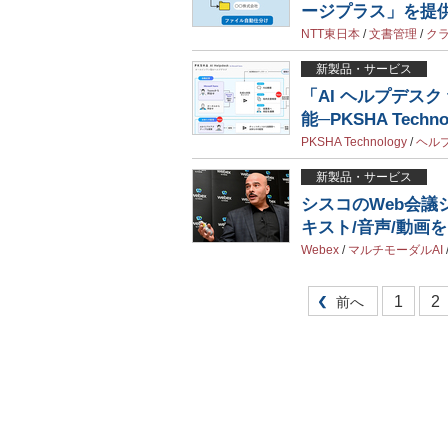
ージプラス」を提
NTT東日本
/
文書管理
/
ク
新製品・サービス
「AI ヘルプデスク
能─PKSHA Techno
PKSHA Technology
/
ヘル
新製品・サービス
シスコのWeb会議
キスト/音声/動画
Webex
/
マルチモーダルAI
1
2
前へ