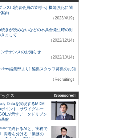
プレスID読者会員の皆様へ] 機能強化に関
ご案内
（2023/4/19）
の続きが読めないなどの不具合発生時の対
つきまして
（2022/12/14）
メンテナンスのお知らせ
（2022/10/14）
 Leaders編集部より] 編集スタッフ募集のお知
（Recruiting）
ピックス
[Sponsored]
eady Dataを実現するMDM
のポイント─サワイグルー
SOLが示すデータドリブン
の基盤
デモ”で終わるAIと、実務で
I─両者を分ける「業務の