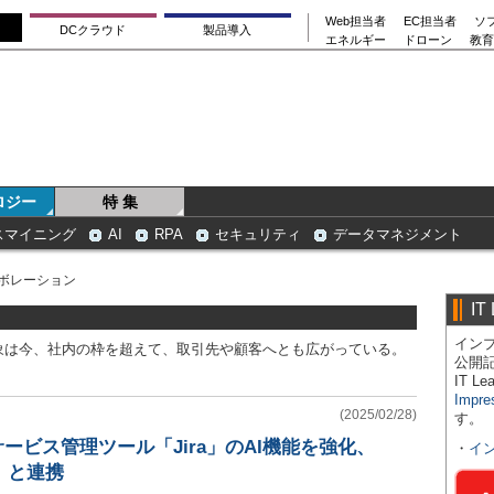
Web担当者
EC担当者
ソ
DCクラウド
製品導入
エネルギー
ドローン
教育
ロジー
特 集
スマイニング
AI
RPA
セキュリティ
データマネジメント
ラボレーション
IT
インプ
象は今、社内の枠を超えて、取引先や顧客へとも広がっている。
公開
IT 
Impre
(2025/02/28)
す。
サービス管理ツール「Jira」のAI機能を強化、
・
イ
vo」と連携