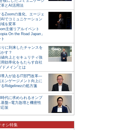
mを核にしたコミュニケーシ
革とAI活用法
るZoomの進化、エージェ
型AIでコミュニケーション
領域を変革
oom主催リアルイベント
opia On the Road Japan」
ート
年ぶりに到来したチャンスを
活かす？
価値向上とセキュリティ強
運用効率化をもたらす自社
“ドメイン”とは
I導入が迫るIT部門改革―
員エンゲージメント向上に
るRidgelinezの処方箋
AI時代に求められるオンプ
ス基盤─電力急増と機密性
対応策
チオシ特集