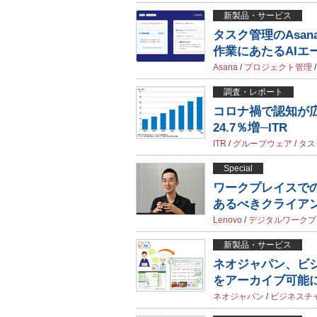
新製品・サービス
タスク管理のAsana
作業にあたるAIエ
Asana
/
プロジェクト管理
調査・レポート
コロナ禍で認知が広
24.7％増─ITR
ITR
/
グループウェア
/
タス
Special
ワークプレイスでの
あるべきクライア
Lenovo
/
デジタルワークプ
新製品・サービス
ネオジャパン、ビジネ
をアーカイブ可能
ネオジャパン
/
ビジネスチ