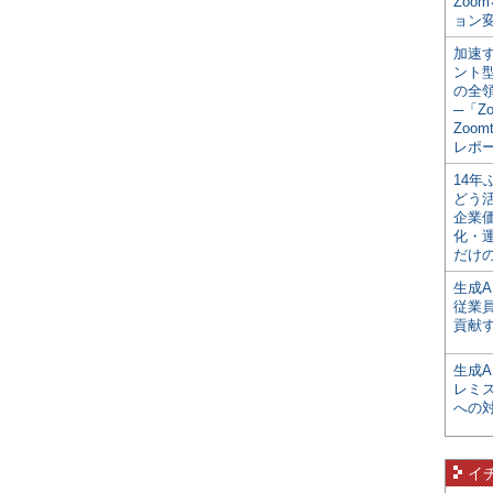
Zoo
ョン変
加速す
ント
の全
─「Z
Zoomt
レポ
14
どう
企業
化・
だけの
生成A
従業
貢献す
生成
レミ
への
イ