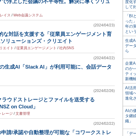
クで浮上した会議の不平等性。解決に導くソリュ
度化
して
レイス
/
Web会議システム
「BI
った
(2024/04/23)
年の
とい
続的な対話を支援する「従業員エンゲージメント育
立ソリューションズ・クリエイト
生成
デー
リエイト
/
従業員エンゲージメント
/
社内SNS
ら
(2024/04/22)
企業A
型の生成AI「Slack AI」が利用可能に、会話データ
のか─
ティ
新機
AI
(2024/02/26)
領域
進化
クラウドストレージとファイルを送受する
SZ on Cloud」
AI
トレージ
/
文書管理
タ継
織」
(2024/02/22)
の申請/承認や自動整理が可能な「コワークストレ
「デ