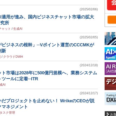
(2025/02/06)
AI適用が進み、国内ビジネスチャット市場の拡大
研究所
チャット
/
生成AI
(2025/02/05)
ビジネスの根幹」─Vポイント運営のCCCMKが
刷新
盤
/
クラウドDWH
(2024/12/18)
ト市場は2028年に500億円規模へ、業務システム
ツールに定着─ITR
成AI
(2024/12/17)
だプロジェクトを止めない！ WrikeのCEOが説
クマネジメント
タスク管理
お