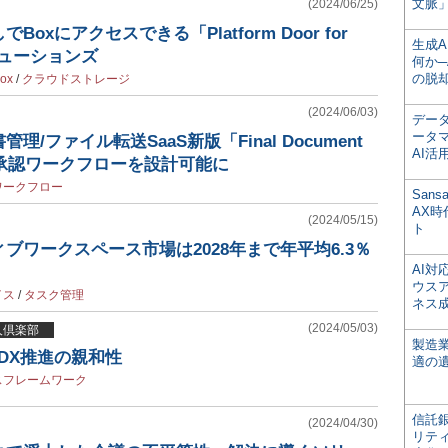
文脈」
(2024/06/25)
oxにアクセスできる「Platform Door for
生成
リューションズ
何か─
の脱
ox
/
クラウドストレージ
(2024/06/03)
デー
ータ
/ファイル転送SaaS新版「Final Document
AI活
意の承認ワークフローを設計可能に
ワークフロー
San
AX
(2024/05/15)
ト
ブワークスペース市場は2028年まで年平均6.3％
AI
ウス
イス
/
タスク管理
ネス
(2024/05/03)
賢人倶楽部
製造
DX推進の親和性
適の
スフレームワーク
信託銀
(2024/04/30)
リテ