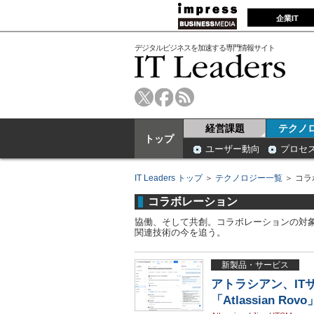
企業IT
デジタルビジネスを加速する専門情報サイト
経営課題
テクノ
トップ
ユーザー動向
プロセ
IT Leaders トップ
＞
テクノロジー一覧
＞ コ
コラボレーション
協働、そして共創。コラボレーションの対
関連技術の今を追う。
新製品・サービス
アトラシアン、IT
「Atlassian Ro