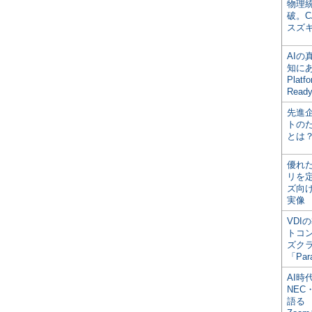
物理
破。C
スズ
AI
知にある
Plat
Read
先進
トの
とは
優れ
リを
ズ向
実像
VDI
トコ
ズク
「Par
AI時
NEC・
語る