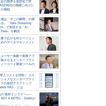
統合の限界を仮想化で突
ASE時代の飛躍に向けた
キの挑戦
の真価は「今この瞬間」の感
。「Data Streaming
form」で実現する「AI
y Data」を解説
企業で広がるAIエージェン
ためのデータマネジメント
？
たユーザー体験で業務アプ
定着させるエンタープライ
けノーコード開発ツールの
の導入コストを抑制！ コス
ンシャスなエンタープライ
ラスの仮想デスクトップ
allels RAS」とは
代の“基幹インフラ”へ──
NOT A HOTEL・DeNAが