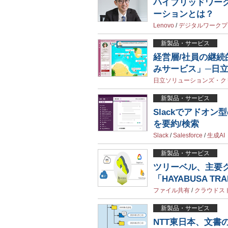
ハイブリッドワー
ーションとは？
Lenovo
/
デジタルワークプ
新製品・サービス
経営層/社員の継
みサービス」─日
日立ソリューションズ・ク
新製品・サービス
Slackでアドオン
を要約/検索
Slack
/
Salesforce
/
生成AI
新製品・サービス
ツリーベル、主要
「HAYABUSA TRAN
ファイル共有
/
クラウドス
新製品・サービス
NTT東日本、文書