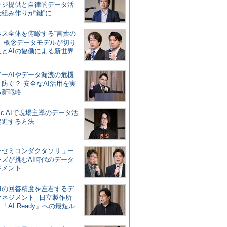
ッジ提供と自律的データ活
組み作りが“鍵”に
ネス全体を俯瞰する“言葉の
”、概念データモデルが切り
人とAIの協働による新世界
？
ドーAIやデータ漏洩の危機
防ぐ？ 安全なAI活用を実
る新戦略
ntic AIで現場主導のデータ活
促進する方法
ーセミコンダクタソリュー
ンズが挑むAI時代のデータ
ジメント
AIの回答精度を左右するデ
マネジメント─日立製作所
「AI Ready」への最短ル