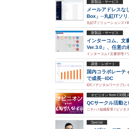
新製品・サービス
メールアドレスなしでB
Box」─丸紅ITソ
丸紅ITソリューションズ
/
B
新製品・サービス
インターコム、文書管理
Ver.3.0」、任
インターコム
/
文書管理
/
調査・レポート
国内コラボレーティ
で成長─IDC
IDC
/
デジタルワークプレ
オピニオン from CIO
QCサークル活動と
ニチハ
/
組織変革
/
ビジネ
Special