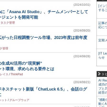
(2024/10/31)
[イン
する
に「Asana AI Studio」、チームメンバーとして
ージェントを開発可能
/
タスク管理
記事
応に
(2024/09/20)
がった日程調整ツール市場、2023年度は前年度
定期
ク管理
[IT
(2024/08/28)
らせ
生成AI活用の“現実解”
ント環境、求められる要件とは
ト
レイス
/
ThinkPad
AI R
(2024/08/21)
成功
プとJ
スチャット新版「ChatLuck 6.5」、会話ログ
経営
に
“感動
ャット
/
グループウェア
動くA