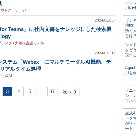
ナレ
供
用の仕
ラウドストレージ
ビジ
(2024/02/08)
地図
 for Teams」に社内文書をナレッジにした検索機
拓く
logy
とは
プデスク
/
大規模言語モデル
シャ
をどう
(2024/01/31)
現す
システム「Webex」にマルチモーダルAI機能、テ
Age
をリアルタイム処理
用を
/
生成AI
ソニ
3
4
5
…
37
次へ
ショ
マネ
生成
ータ
が説く
ート