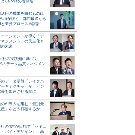
とCelonisの管制塔
AI活用の成果を阻むものは
AJSが説く、部門最適から
却と業務プロセス再設計
タエージェントが導く「デ
マネジメント」の民主化と
用の未来
san社の実践知に基づく、
時代のデータ品質マネジメン
対応のデータ基盤「レイクハ
アーキテクチャ」が、ビジ
成長を加速させる鍵に
業のAI導入を阻む「個別最
遺産」をどう打破するか
行の“雄”が目指す「セキュ
ィ・バイ・デザイン」。高