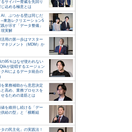
するサイバー脅威を先回り
封じ込める極意とは
とAI、ぶつかる壁は同じだ
」─東急レクリエーション5
実践が示す「データ整備」
う現実解
AI活用の第一歩はマスター
タマネジメント（MDM）か
Iの95％はなぜ使われない
Qlikが提唱するエージェン
ックAIによるデータ統合の
軸
活用を業務補助から意思決定
へと高め、業務プロセスを
させるための道筋とは
の価値を維持し続ける「デー
続供給の型」と「横断組
ータの民主化」の実践法！