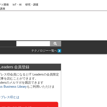
フト開発
IoT・AI
研究・調査
講座
テクノロジー一覧へ
 Leaders 会員登録
レスID会員になるとIT Leadersの会員限定
記事を読むことができます。
Leadersのメルマガを購読できます
ss Business Library
もご利用いただけま
ンプレスIDとは