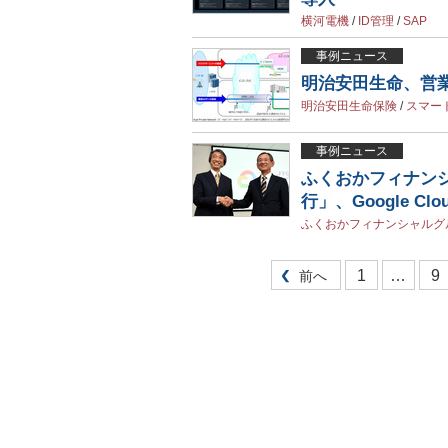
横河電機
/
ID管理
/
SAP
事例ニュース
明治安田生命、営
明治安田生命保険
/
スマー
事例ニュース
ふくおかフィナン
行」、Google Cl
ふくおかフィナンシャルグ
1
…
9
前へ