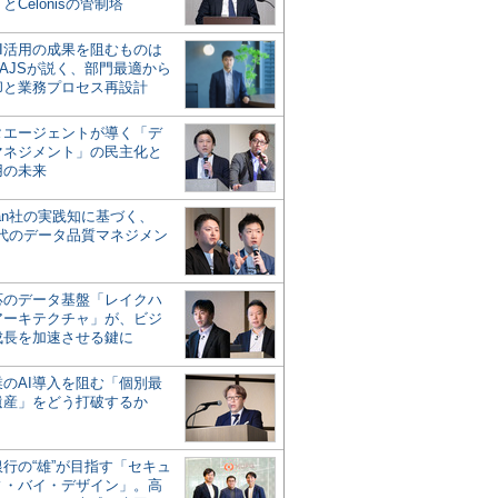
とCelonisの管制塔
AI活用の成果を阻むものは
AJSが説く、部門最適から
却と業務プロセス再設計
タエージェントが導く「デ
マネジメント」の民主化と
用の未来
san社の実践知に基づく、
時代のデータ品質マネジメン
対応のデータ基盤「レイクハ
アーキテクチャ」が、ビジ
成長を加速させる鍵に
業のAI導入を阻む「個別最
遺産」をどう打破するか
行の“雄”が目指す「セキュ
ィ・バイ・デザイン」。高