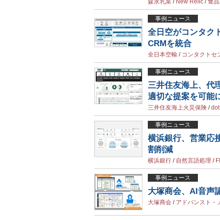
森永乳業
/
New Relic
/
食品
事例ニュース
全日空がコンタク
CRMを統合
全日本空輸
/
コンタクトセ
事例ニュース
三井住友海上、代
適切な提案を可能
三井住友海上火災保険
/
do
事例ニュース
横浜銀行、営業応接
割削減
横浜銀行
/
自然言語処理
/
F
事例ニュース
大塚商会、AI音
大塚商会
/
アドバンスト・