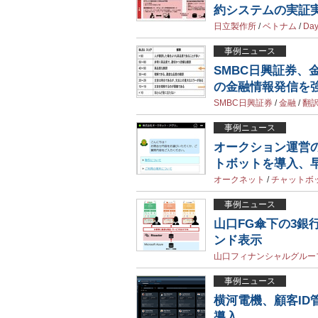
約システムの実証
日立製作所
/
ベトナム
/
Day
事例ニュース
SMBC日興証券、
の金融情報発信を
SMBC日興証券
/
金融
/
翻
事例ニュース
オークション運営
トボットを導入、
オークネット
/
チャットボ
事例ニュース
山口FG傘下の3
ンド表示
山口フィナンシャルグルー
事例ニュース
横河電機、顧客ID管理基
導入