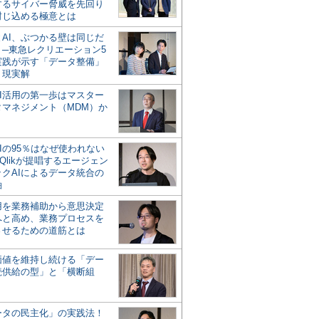
するサイバー脅威を先回り
封じ込める極意とは
とAI、ぶつかる壁は同じだ
」─東急レクリエーション5
実践が示す「データ整備」
う現実解
AI活用の第一歩はマスター
タマネジメント（MDM）か
Iの95％はなぜ使われない
Qlikが提唱するエージェン
ックAIによるデータ統合の
軸
活用を業務補助から意思決定
へと高め、業務プロセスを
させるための道筋とは
の価値を維持し続ける「デー
続供給の型」と「横断組
ータの民主化」の実践法！