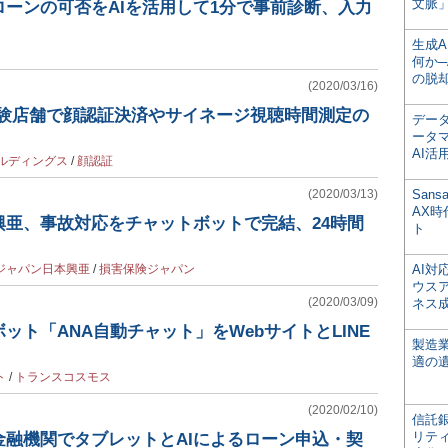
文脈」
ーンの可否をAIを活用して1分で事前診断、入力
生成
何か─
の脱
(2020/03/16)
実験店舗で顔認証決済やサイネージ視聴時間測定の
デー
ータ
AI活
ルディングス
/
顔認証
(2020/03/13)
San
AX
興亜、事故対応をチャットボットで完結、24時間
ト
ジャパン日本興亜
/
損害保険ジャパン
AI
ウス
(2020/03/09)
ネス
ット「ANA自動チャット」をWebサイトとLINE
製造
適の
ト
/
トランスコスモス
(2020/02/10)
信託銀
リテ
金融機関でタブレットとAIによるローン申込・契