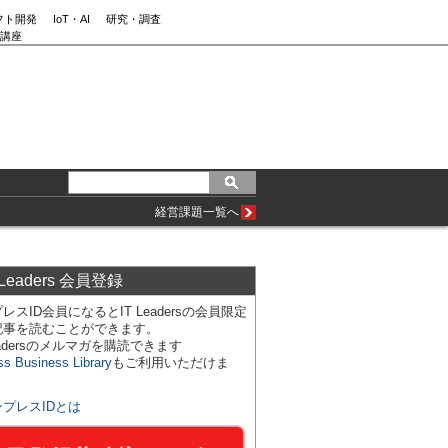
フト開発
IoT・AI
研究・調査
講座
経営課題一覧へ
 Leaders 会員登録
レスID会員になるとIT Leadersの会員限定
記事を読むことができます。
Leadersのメルマガを購読できます
ss Business Library
もご利用いただけま
ンプレスIDとは