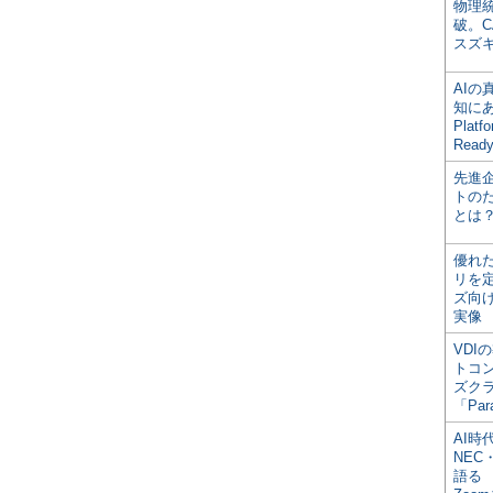
物理
破。C
スズ
AI
知にある
Plat
Read
先進
トの
とは
優れ
リを
ズ向
実像
VDI
トコ
ズク
「Par
AI時
NEC・
語る