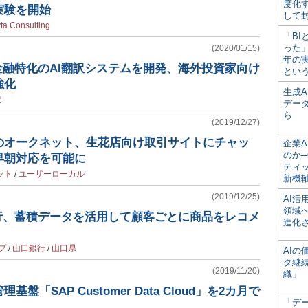
度化
実験を開始
して
ta Consulting
「BI
った
(2020/01/15)
年の
金融特化のAI翻訳システムを開発、海外投資家向け
とい
強化
生成
訳
デー
ら
(2019/12/27)
のオークネット、生花店向け取引サイトにチャッ
企業A
のか─
早朝対応を可能に
ティ
ット
/
ユーザーローカル
新機
(2019/12/25)
AI
領域
銀行、蓄積データを活用して顧客ごとに商品をレコメ
進化
プ
/
山口銀行
/
山口県
AI
タ継
(2019/11/20)
織」
盤「SAP Customer Data Cloud」を2カ月で
「デ