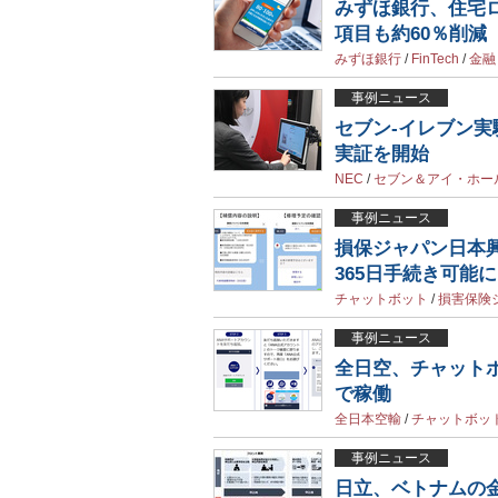
みずほ銀行、住宅ロ
項目も約60％削減
みずほ銀行
/
FinTech
/
金融
事例ニュース
セブン-イレブン
実証を開始
NEC
/
セブン＆アイ・ホー
事例ニュース
損保ジャパン日本
365日手続き可能に
チャットボット
/
損害保険
事例ニュース
全日空、チャットボ
で稼働
全日本空輸
/
チャットボッ
事例ニュース
日立、ベトナムの