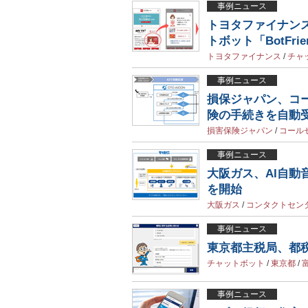
事例ニュース
トヨタファイナン
トボット「BotFri
トヨタファイナンス
/
チャ
事例ニュース
損保ジャパン、コ
険の手続きを自動
損害保険ジャパン
/
コール
事例ニュース
大阪ガス、AI自
を開始
大阪ガス
/
コンタクトセン
事例ニュース
東京都主税局、都
チャットボット
/
東京都
/
事例ニュース