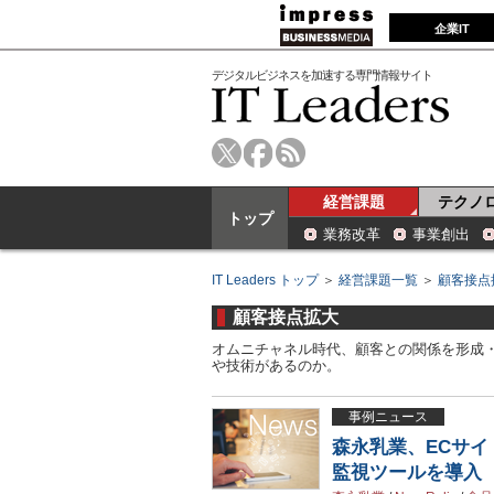
企業IT
デジタルビジネスを加速する専門情報サイト
経営課題
テクノ
トップ
業務改革
事業創出
IT Leaders トップ
＞
経営課題一覧
＞
顧客接点
顧客接点拡大
オムニチャネル時代、顧客との関係を形成
や技術があるのか。
事例ニュース
森永乳業、ECサ
監視ツールを導入