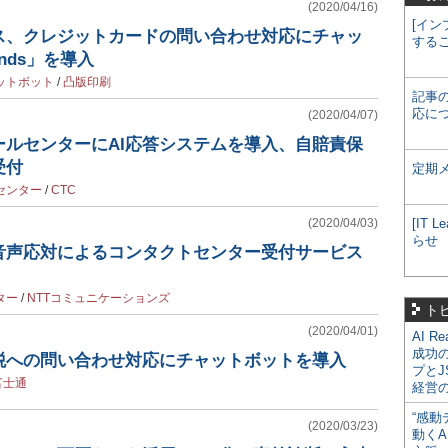
(2020/04/16)
[イン
ス、クレジットカードの問い合わせ対応にチャッ
する
ends」を導入
ットボット
/
凸版印刷
記事
応に
(2020/04/07)
ールセンターにAI応答システムを導入、自賠責保
受付
定期
センター
/
CTC
(2020/04/03)
[IT
らせ
動音声応対によるコンタクトセンター受付サービス
ター
/
NTTコミュニケーションズ
ト
(2020/04/01)
AI R
成功
税への問い合わせ対応にチャットボットを導入
プとJ
富士通
経営
“感動
(2020/03/23)
動くA