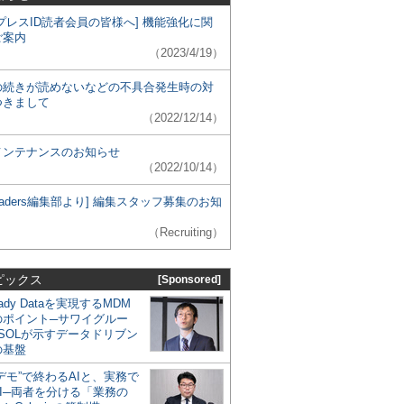
プレスID読者会員の皆様へ] 機能強化に関
ご案内
（2023/4/19）
の続きが読めないなどの不具合発生時の対
つきまして
（2022/12/14）
メンテナンスのお知らせ
（2022/10/14）
 Leaders編集部より] 編集スタッフ募集のお知
（Recruiting）
ピックス
[Sponsored]
eady Dataを実現するMDM
のポイント─サワイグルー
SOLが示すデータドリブン
の基盤
デモ”で終わるAIと、実務で
I─両者を分ける「業務の