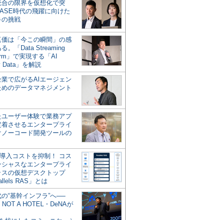
統合の限界を仮想化で突
ASE時代の飛躍に向けた
キの挑戦
の真価は「今この瞬間」の感
。「Data Streaming
form」で実現する「AI
y Data」を解説
企業で広がるAIエージェン
ためのデータマネジメント
？
たユーザー体験で業務アプ
定着させるエンタープライ
けノーコード開発ツールの
の導入コストを抑制！ コス
ンシャスなエンタープライ
ラスの仮想デスクトップ
allels RAS」とは
代の“基幹インフラ”へ──
NOT A HOTEL・DeNAが