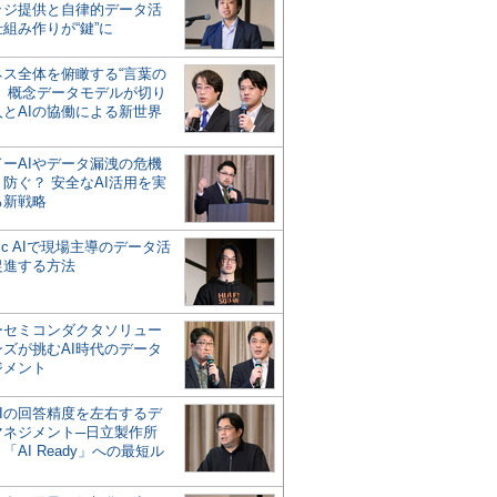
ッジ提供と自律的データ活
組み作りが“鍵”に
ネス全体を俯瞰する“言葉の
”、概念データモデルが切り
人とAIの協働による新世界
？
ドーAIやデータ漏洩の危機
防ぐ？ 安全なAI活用を実
る新戦略
ntic AIで現場主導のデータ活
促進する方法
ーセミコンダクタソリュー
ンズが挑むAI時代のデータ
ジメント
AIの回答精度を左右するデ
マネジメント─日立製作所
「AI Ready」への最短ル