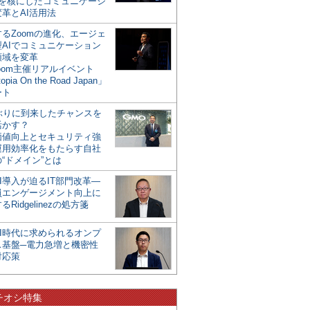
mを核にしたコミュニケーシ
革とAI活用法
るZoomの進化、エージェ
型AIでコミュニケーション
領域を変革
oom主催リアルイベント
opia On the Road Japan」
ート
年ぶりに到来したチャンスを
活かす？
価値向上とセキュリティ強
運用効率化をもたらす自社
“ドメイン”とは
I導入が迫るIT部門改革―
員エンゲージメント向上に
るRidgelinezの処方箋
AI時代に求められるオンプ
ス基盤─電力急増と機密性
対応策
チオシ特集