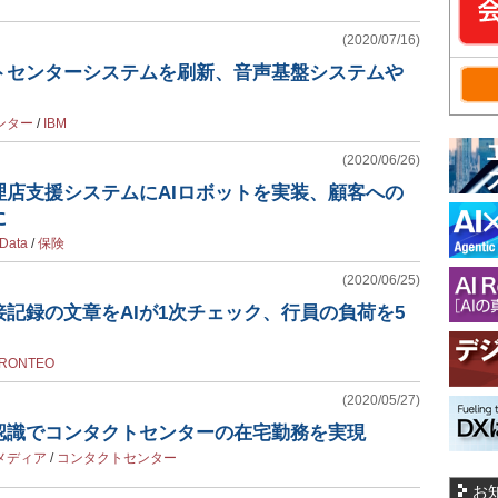
(2020/07/16)
トセンターシステムを刷新、音声基盤システムや
ンター
/
IBM
(2020/06/26)
理店支援システムにAIロボットを実装、顧客への
に
tData
/
保険
(2020/06/25)
記録の文章をAIが1次チェック、行員の負荷を5
RONTEO
(2020/05/27)
声認識でコンタクトセンターの在宅勤務を実現
メディア
/
コンタクトセンター
お