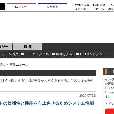
Web担当者
EC担当者
ソ
DCクラウド
製品導入
エネルギー
ドローン
教育
ロジー
特 集
データ活用
ワークスタイル
組織と人材
CIOコンピタンス
拡大
＞ 事例ニュース
IT
インプ
・維持・拡大する巧拙が事業を大きく左右する。どのような事例
公開
IT 
Impre
(2020/07/22)
す。
イトの信頼性と性能を向上させるためシステム性能
・
イ