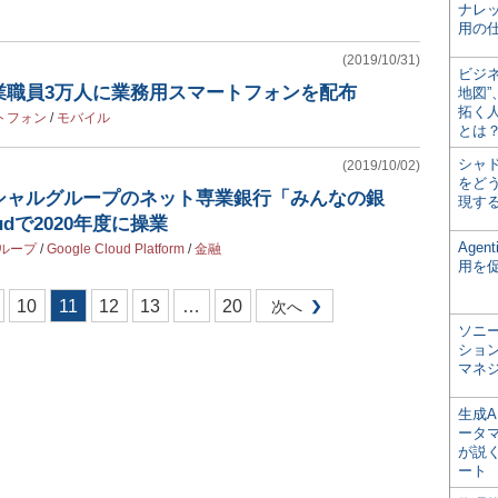
ナレ
用の仕
(2019/10/31)
ビジ
業職員3万人に業務用スマートフォンを配布
地図
拓く
トフォン
/
モバイル
とは
シャ
(2019/10/02)
をどう
シャルグループのネット専業銀行「みんなの銀
現す
oudで2020年度に操業
Age
ループ
/
Google Cloud Platform
/
金融
用を
10
11
12
13
…
20
次へ
ソニ
ショ
マネ
生成
ータ
が説く
ート