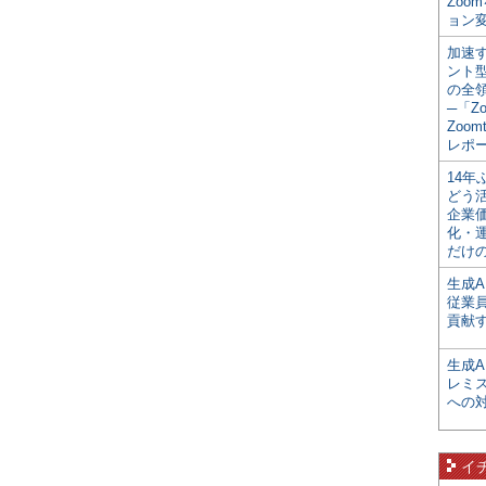
Zoo
ョン変
加速す
ント
の全
─「Z
Zoomt
レポ
14
どう
企業
化・
だけの
生成A
従業
貢献す
生成
レミ
への
イ