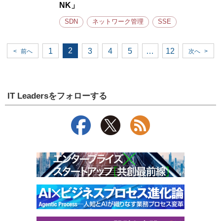
NK」
SDN
ネットワーク管理
SSE
2
1
3
4
5
…
12
<
前へ
次へ
>
IT Leadersをフォローする