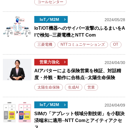
コールセンター
IoT／M2M
2024/05/28
IoT/OT機器へのサイバー攻撃のふるまいをA
Iで検知─三菱電機とNTT Com
三菱電機
NTTコミュニケーションズ
OT
営業力強化
2024/04/30
AIアバターによる保険営業を検証、対話精
度・外観・動作に合格点─太陽生命保険
太陽生命保険
生成AI
営業
IoT／M2M
2024/04/09
SIMの「アプレット領域分割技術」を小額決
済端末に適用─NTT Comとアイティアクセ
ス