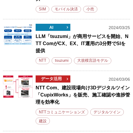
SIM
モバイル決済
小売
AI
2024/03/25
LLM「tsuzumi」が商用サービスを開始、N
TT ComがCX、EX、IT運用の3分野でSIを
提供
NTT
tsuzumi
大規模言語モデル
データ活用
2024/03/06
NTT Com、建設現場向け3Dデジタルツイン
「CupixWorks」を販売、施工確認や進捗管
理を効率化
NTTコミュニケーションズ
デジタルツイン
建設