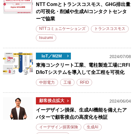
NTT Comとトランスコスモス、GHG排出量
の可視化・削減や生成AIコンタクトセンタ
ーで協業
NTTコミュニケーションズ
トランスコスモス
tsuzumi
IoT／M2M
2024/07/08
東海コンクリート工業、電柱製造工場にRFI
D/IoTシステムを導入して全工程を可視化
中部電力
工場
RFID
顧客接点拡大
2024/06/04
イーデザイン損保、生成AI機能を備えたア
バターで顧客接点の高度化を検証
イーデザイン損害保険
生成AI