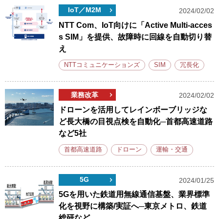
IoT／M2M
2024/02/02
NTT Com、IoT向けに「Active Multi-acces
s SIM」を提供、故障時に回線を自動切り替
え
NTTコミュニケーションズ
SIM
冗長化
業務改革
2024/02/02
ドローンを活用してレインボーブリッジな
ど長大橋の目視点検を自動化─首都高速道路
など5社
首都高速道路
ドローン
運輸・交通
5G
2024/01/25
5Gを用いた鉄道用無線通信基盤、業界標準
化を視野に構築/実証へ─東京メトロ、鉄道
総研など