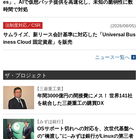
es」、AIで仮想パッチ提供を高速化し、未知の脆弱性に数
時間で対処
法制度対応／CSR
(2026/08/05)
サムライズ、新リース会計基準に対応した「Universal Bus
iness Cloud 固定資産」を販売
ニュース一覧へ
ザ・プロジェクト
【三菱重工業】
年間3000億円の間接費にメス！ 世界141社
を統合した三菱重工の購買DX
【みずほ銀行】
OSサポート切れへの対応を、次世代基盤へ
の"橋渡し”に─みずほ銀行がLinuxの第三者