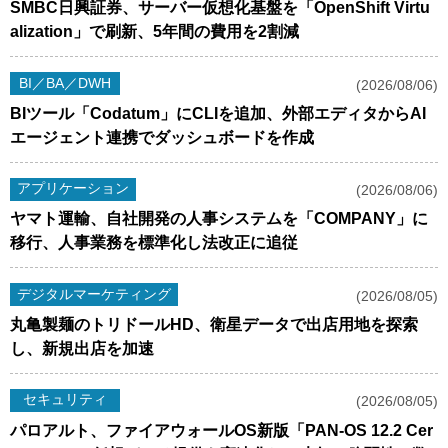
SMBC日興証券、サーバー仮想化基盤を「OpenShift Virtu
alization」で刷新、5年間の費用を2割減
BI／BA／DWH
(2026/08/06)
BIツール「Codatum」にCLIを追加、外部エディタからAI
エージェント連携でダッシュボードを作成
アプリケーション
(2026/08/06)
ヤマト運輸、自社開発の人事システムを「COMPANY」に
移行、人事業務を標準化し法改正に追従
デジタルマーケティング
(2026/08/05)
丸亀製麺のトリドールHD、衛星データで出店用地を探索
し、新規出店を加速
セキュリティ
(2026/08/05)
パロアルト、ファイアウォールOS新版「PAN-OS 12.2 Cer