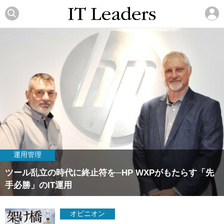
運用管理
ツール乱立の時代に終止符を─HP WXPがもたらす「先
手必勝」のIT運用
オピニオン