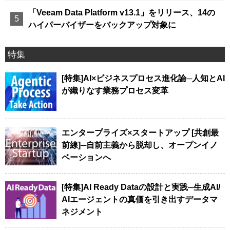
「Veeam Data Platform v13.1」をリリース、14の
ハイパーバイザーをバックアップ対象に
特集
[特集]AI×ビジネスプロセス進化論─人知とAI
が織りなす業務プロセス変革
エンタープライズ×スタートアップ [共創最
前線]─自前主義から脱却し、オープンイノ
ベーションへ
[特集]AI Ready Dataの設計と実践─生成AI/
AIエージェントの真価を引き出すデータマ
ネジメント