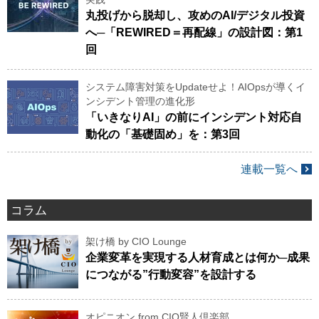
丸投げから脱却し、攻めのAI/デジタル投資
へ─「REWIRED＝再配線」の設計図：第1
回
システム障害対策をUpdateせよ！AIOpsが導くイ
ンシデント管理の進化形
「いきなりAI」の前にインシデント対応自
動化の「基礎固め」を：第3回
連載一覧へ
コラム
架け橋 by CIO Lounge
企業変革を実現する人材育成とは何か─成果
につながる”行動変容”を設計する
オピニオン from CIO賢人倶楽部