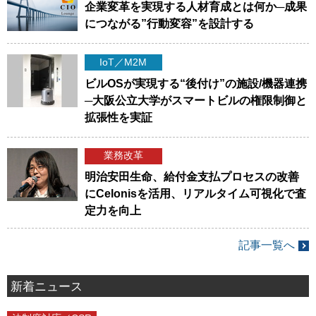
企業変革を実現する人材育成とは何か─成果
につながる”行動変容”を設計する
IoT／M2M
ビルOSが実現する“後付け”の施設/機器連携
─大阪公立大学がスマートビルの権限制御と
拡張性を実証
業務改革
明治安田生命、給付金支払プロセスの改善
にCelonisを活用、リアルタイム可視化で査
定力を向上
記事一覧へ
新着ニュース