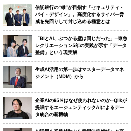
信託銀行の“雄”が目指す「セキュリティ・
バイ・デザイン」。高度化するサイバー脅
威を先回りして封じ込める極意とは
「BIとAI、ぶつかる壁は同じだった」─東急
レクリエーション5年の実践が示す「データ
整備」という現実解
生成AI活用の第一歩はマスターデータマネ
ジメント（MDM）から
企業AIの95％はなぜ使われないのか─Qlikが
提唱するエージェンティックAIによるデー
タ統合の新機軸