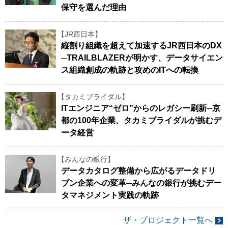
保守を選んだ理由
【JR西日本】
縦割り組織を超えて加速するJR西日本のDX
─TRAILBLAZERが明かす、データサイエン
ス組織創成の軌跡と攻めのITへの転換
【タカミブライダル】
ITエンジニア“ゼロ”からのレガシー刷新─京
都の100年企業、タカミブライダルが挑むデ
ータ経営
【みんなの銀行】
データカタログ整備から広がるデータドリ
ブン企業への変革─みんなの銀行が挑むデー
タマネジメント実践の軌跡
ザ・プロジェクト一覧へ