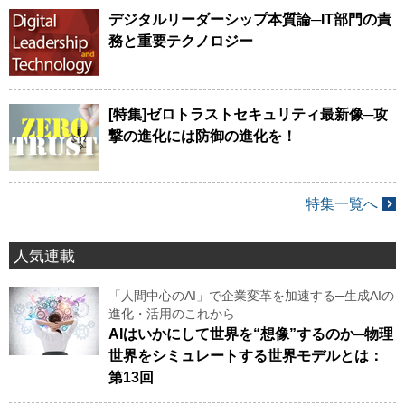
デジタルリーダーシップ本質論─IT部門の責
務と重要テクノロジー
[特集]ゼロトラストセキュリティ最新像─攻
撃の進化には防御の進化を！
特集一覧へ
人気連載
「人間中心のAI」で企業変革を加速する─生成AIの
進化・活用のこれから
AIはいかにして世界を“想像”するのか─物理
世界をシミュレートする世界モデルとは：
第13回