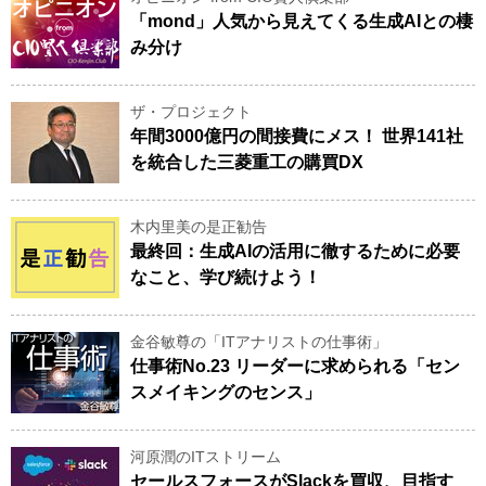
「mond」人気から見えてくる生成AIとの棲
み分け
ザ・プロジェクト
年間3000億円の間接費にメス！ 世界141社
を統合した三菱重工の購買DX
木内里美の是正勧告
最終回：生成AIの活用に徹するために必要
なこと、学び続けよう！
金谷敏尊の「ITアナリストの仕事術」
仕事術No.23 リーダーに求められる「セン
スメイキングのセンス」
河原潤のITストリーム
セールスフォースがSlackを買収、目指す