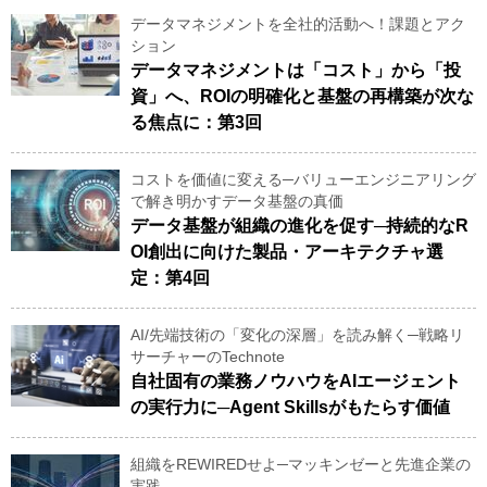
データマネジメントを全社的活動へ！課題とアク
ション
データマネジメントは「コスト」から「投
資」へ、ROIの明確化と基盤の再構築が次な
る焦点に：第3回
コストを価値に変える─バリューエンジニアリング
で解き明かすデータ基盤の真価
データ基盤が組織の進化を促す─持続的なR
OI創出に向けた製品・アーキテクチャ選
定：第4回
AI/先端技術の「変化の深層」を読み解く─戦略リ
サーチャーのTechnote
自社固有の業務ノウハウをAIエージェント
の実行力に─Agent Skillsがもたらす価値
組織をREWIREDせよ─マッキンゼーと先進企業の
実践