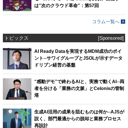
は“次のクラウド革命”：第57回
コラム一覧へ
トピックス
[Sponsored]
AI Ready Dataを実現するMDM成功のポイ
ント─サワイグループとJSOLが示すデータ
ドリブン経営の基盤
“感動デモ”で終わるAIと、実務で動くAI─両
者を分ける「業務の文脈」とCelonisの管制
塔
生成AI活用の成果を阻むものは何か─AJSが
説く、部門最適からの脱却と業務プロセス
再設計