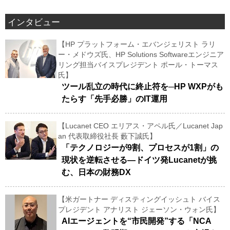
インタビュー
【HP プラットフォーム・エバンジェリスト ラリ
ー・メドウズ氏、HP Solutions Softwareエンジニア
リング担当バイスプレジデント ポール・トーマス
氏】
ツール乱立の時代に終止符を─HP WXPがも
たらす「先手必勝」のIT運用
【Lucanet CEO エリアス・アペル氏／Lucanet Jap
an 代表取締役社長 藪下誠氏】
「テクノロジーが9割、プロセスが1割」の
現状を逆転させる―ドイツ発Lucanetが挑
む、日本の財務DX
【米ガートナー ディスティングイッシュト バイス
プレジデント アナリスト ジェーソン・ウォン氏】
AIエージェントを“市民開発”する「NCA